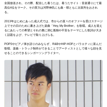
Official SNS
全国放送され、その際、配信した着うたは、着うたサイト：音楽通りにて最
高位4位をマーク。その実力は河野伸氏にも曲・唄ともに太鼓判をおされ
る。
2013年はじめにあった成人式では、市からの直々のオファーを受けステージ
上でその日のために書き上げた楽曲「Hey, My Brother」を歌唱。成人を迎え
るにあたっての希望とそれの裏に潜む孤独や不安をテーマにした歌詞が大き
く話題をよび、テレビで取り上げらる。
POPSやピアノ弾き語りのみならず、R&BやHIP-HOPとバラエティに富んだ
歌唱、楽曲・トラック制作ができることでアーティストとして様々な顔を見
せることのできるシンガーソングライター。