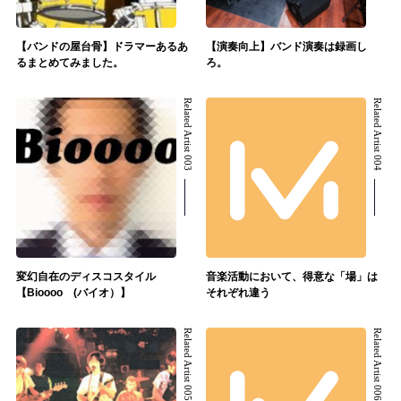
【バンドの屋台骨】ドラマーあるあ
【演奏向上】バンド演奏は録画し
るまとめてみました。
ろ。
Related Artist 003
Related Artist 004
変幻自在のディスコスタイル
音楽活動において、得意な「場」は
【Bioooo (バイオ）】
それぞれ違う
Related Artist 005
Related Artist 006