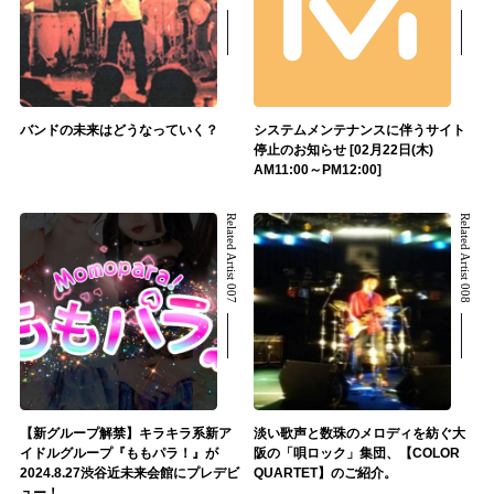
バンドの未来はどうなっていく？
システムメンテナンスに伴うサイト
停止のお知らせ [02月22日(木)
AM11:00～PM12:00]
Related Artist 007
Related Artist 008
【新グループ解禁】キラキラ系新ア
淡い歌声と数珠のメロディを紡ぐ大
イドルグループ『ももパラ！』が
阪の「唄ロック」集団、【COLOR
2024.8.27渋谷近未来会館にプレデビ
QUARTET】のご紹介。
ュー！