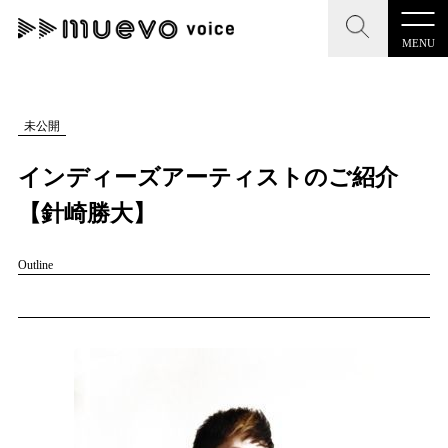
MENU
CLOSE
CLOSE
muevo media
記事を検索する
未公開
"読者の声を形にする”音楽特化メディア
インディーズアーティストのご紹介
【針崎勝大】
Outline
MENU
人気ワード
記事一覧
#男性SSW
#ポップス
#女性SSW
#ロック
プレスリリース一覧
#男性シンガー
#HR/HM
#女性シンガー
会社概要
#ヒップホップ
#男性シンガーグループ
#R&B/ソウル
お問い合わせ