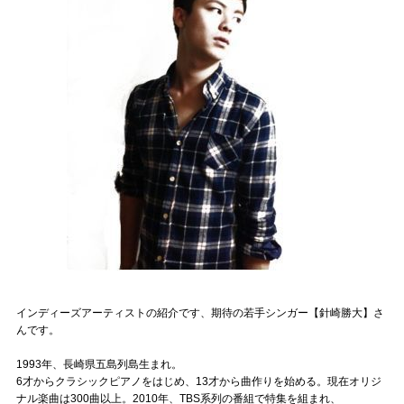
記事リクエスト
ログイン
LINK
muevoクラウドファンディング
muevoコミュニティ
ぶいクラ！by muevo
ぶいコミュ！by muevo
ぶいマガ！ by muevo
インディーズアーティストの紹介です、期待の若手シンガー【針崎勝大】さ
んです。
1993年、長崎県五島列島生まれ。
Follow us
6才からクラシックピアノをはじめ、13才から曲作りを始める。現在オリジ
ナル楽曲は300曲以上。2010年、TBS系列の番組で特集を組まれ、