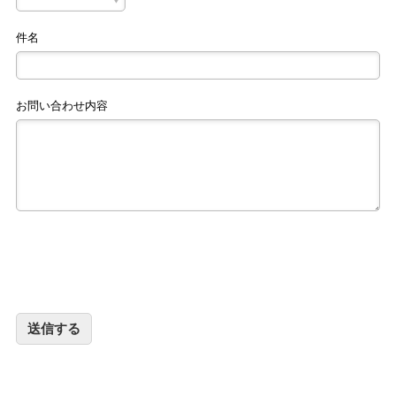
記事リクエスト
件名
ログイン
お問い合わせ内容
LINK
muevoクラウドファンディング
muevoコミュニティ
ぶいクラ！by muevo
ぶいコミュ！by muevo
ぶいマガ！ by muevo
Follow us