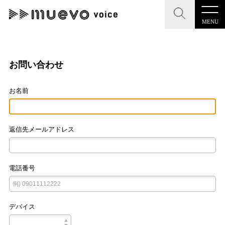
MENU
CLOSE
CLOSE
muevo media
記事を検索する
お問い合わせ
"読者の声を形にする”音楽特化メディア
お名前
返信先メールアドレス
MENU
人気ワード
記事一覧
#男性SSW
#ポップス
#女性SSW
#ロック
電話番号
プレスリリース一覧
#男性シンガー
#HR/HM
#女性シンガー
会社概要
#ヒップホップ
#男性シンガーグループ
#R&B/ソウル
デバイス
お問い合わせ