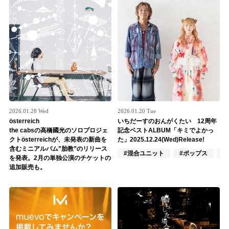
2026.01.28 Wed
2026.01.20 Tue
österreich
いちだーすのおんがくたい 12周年
the cabsの高橋國光のソロプロジェ
記念ベストALBUM「キミでよかっ
クトösterreichが、未発表の新曲を
た」2025.12.24(Wed)Release!
含むミニアルバム”胎教”のリリース
#混合ユニット
#ポップス
#
を発表。2月の単独公演のチケットの
追加販売も。