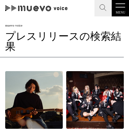
MENU
CLOSE
CLOSE
muevo media
muevo voice
プレスリリースの検索結
記事を検索する
"読者の声を形にする”音楽特化メディア
果
MENU
人気ワード
記事一覧
#男性SSW
#ポップス
#女性SSW
#ロック
プレスリリース一覧
#男性シンガー
#HR/HM
#女性シンガー
会社概要
#ヒップホップ
#男性シンガーグループ
#R&B/ソウル
お問い合わせ