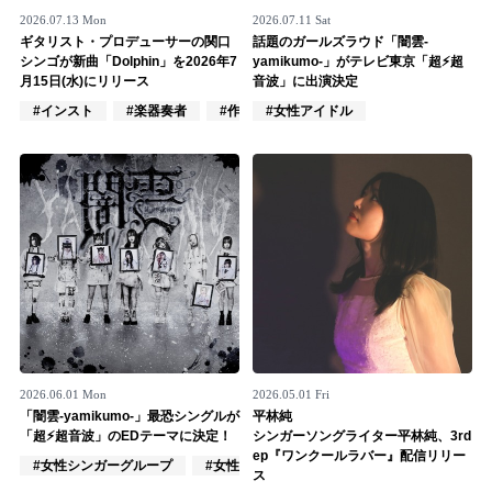
2026.07.13 Mon
2026.07.11 Sat
記事リクエスト
ギタリスト・プロデューサーの関口
話題のガールズラウド「闇雲-
シンゴが新曲「Dolphin」を2026年7
yamikumo-」がテレビ東京「超⚡️超
ログイン
月15日(水)にリリース
音波」に出演決定
#インスト
#楽器奏者
#作詞/作曲家
#女性アイドル
LINK
muevoクラウドファンディング
muevoコミュニティ
ぶいクラ！by muevo
ぶいコミュ！by muevo
ぶいマガ！ by muevo
2026.06.01 Mon
2026.05.01 Fri
「闇雲-yamikumo-」最恐シングルが
平林純
「超⚡️超音波」のEDテーマに決定！
シンガーソングライター平林純、3rd
Follow us
ep『ワンクールラバー』配信リリー
#女性シンガーグループ
#女性アイドル
#ロック
ス