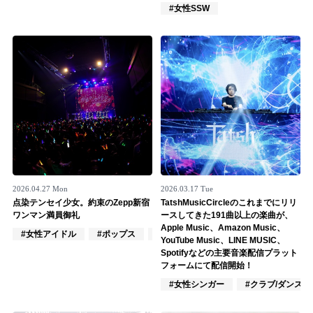
Official SNS
#女性SSW
2026.04.27 Mon
2026.03.17 Tue
点染テンセイ少女。約束のZepp新宿
TatshMusicCircleのこれまでにリリ
ワンマン満員御礼
ースしてきた191曲以上の楽曲が、
Apple Music、Amazon Music、
#女性アイドル
#ポップス
#ロック
YouTube Music、LINE MUSIC、
Spotifyなどの主要音楽配信プラット
フォームにて配信開始！
#女性シンガー
#クラブ/ダンス