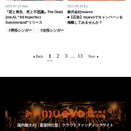
2025.07.23 Wed
2025.06.20 Fri
『恋と喪失、死と不思議』The Otals
株式会社muevo
2nd.AL “All Imperfect
■【広告】muevoでキャンペーンを
Summerland”リリース
掲載してみませんか？
#男性シンガー
#女性シンガー
#インディーズ
1
2
3
...
13
Back
Next