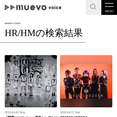
MENU
CLOSE
CLOSE
muevo media
muevo voice
HR/HMの検索結果
記事を検索する
"読者の声を形にする”音楽特化メディア
MENU
人気ワード
記事一覧
#男性SSW
#ポップス
#女性SSW
#ロック
プレスリリース一覧
#男性シンガー
#HR/HM
#女性シンガー
会社概要
#ヒップホップ
#男性シンガーグループ
#R&B/ソウル
お問い合わせ
2026.06.01 Mon
2026.04.22 Wed