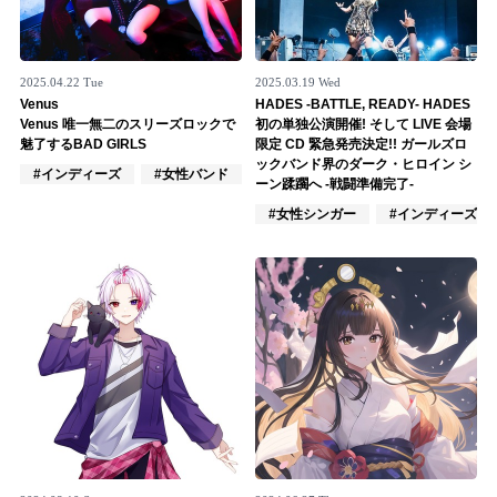
2025.04.22 Tue
2025.03.19 Wed
Venus
HADES -BATTLE, READY- HADES
Venus 唯一無二のスリーズロックで
初の単独公演開催! そして LIVE 会場
魅了するBAD GIRLS
限定 CD 緊急発売決定!! ガールズロ
ックバンド界のダーク・ヒロイン シ
#インディーズ
#女性バンド
#ロック
ーン蹂躙へ -戦闘準備完了-
#女性シンガー
#インディーズ