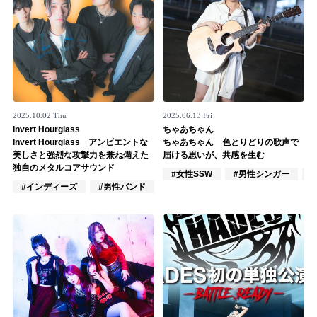
2025.10.02 Thu
2025.06.13 Fri
Invert Hourglass
ちゃあちゃん
Invert Hourglass アンビエントな
ちゃあちゃん 色とりどりの歌声で
美しさと強烈な攻撃力を兼ね備えた
届ける思いが、共感を生む
独自のメタルコアサウンド
#女性SSW
#男性シンガー
#インディーズ
#男性バンド
#ロック