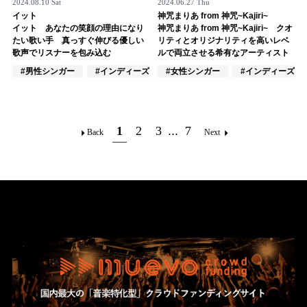
2024.08.10 Sat
2024.06.27 Thu
イット
神咒まりあ from 神咒~Kajiri~
イット あなたの笑顔の理由になり
神咒まりあ from 神咒~Kajiri~ クオ
たい歌い手 真っすぐ伸びる優しい
リティとオリジナリティを高いレベ
歌声でリスナーを包み込む
ルで両立させる希有なアーティスト
#男性シンガー
#インディーズ
#女性シンガー
#男性アイドル
#インディーズ
1
2
3
...
7
Back
Next