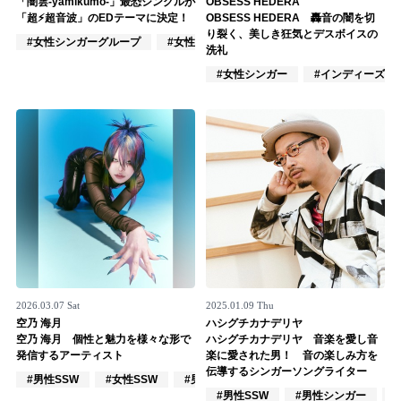
「闇雲-yamikumo-」最恐シングルが
OBSESS HEDERA
「超⚡️超音波」のEDテーマに決定！
OBSESS HEDERA 轟音の闇を切
記事リクエスト
り裂く、美しき狂気とデスボイスの
#女性シンガーグループ
#女性アイドル
#ロック
洗礼
ログイン
#女性シンガー
#インディーズ
LINK
muevoクラウドファンディング
muevoコミュニティ
ぶいクラ！by muevo
ぶいコミュ！by muevo
ぶいマガ！ by muevo
2026.03.07 Sat
2025.01.09 Thu
空乃 海月
ハシグチカナデリヤ
空乃 海月 個性と魅力を様々な形で
ハシグチカナデリヤ 音楽を愛し音
発信するアーティスト
楽に愛された男！ 音の楽しみ方を
Follow us
伝導するシンガーソングライター
#男性SSW
#女性SSW
#男性シンガー
#男性SSW
#男性シンガー