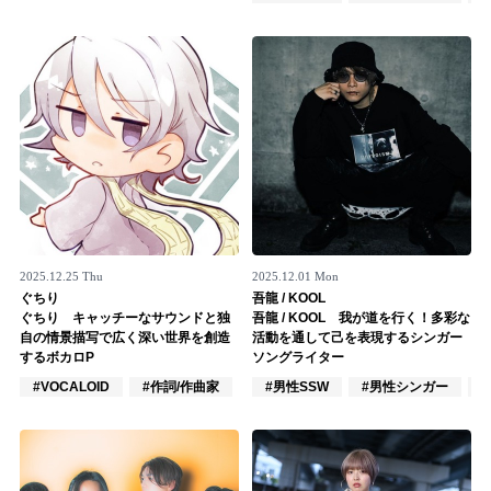
Official SNS
2025.12.25 Thu
2025.12.01 Mon
ぐちり
吾龍 / KOOL
ぐちり キャッチーなサウンドと独
吾龍 / KOOL 我が道を行く！多彩な
自の情景描写で広く深い世界を創造
活動を通して己を表現するシンガー
するボカロP
ソングライター
#VOCALOID
#作詞/作曲家
#DJ
#男性SSW
#男性シンガー