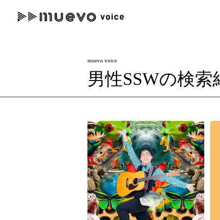
muevo media
記事を検索する
muevo voice
"読者の声を形にする”音楽特化メディア
男性SSWの検索
人気ワード
MENU
#男性SSW
#ポップス
#女性SSW
#ロック
#男性シンガー
記事一覧
プレスリリース一覧
会社概要