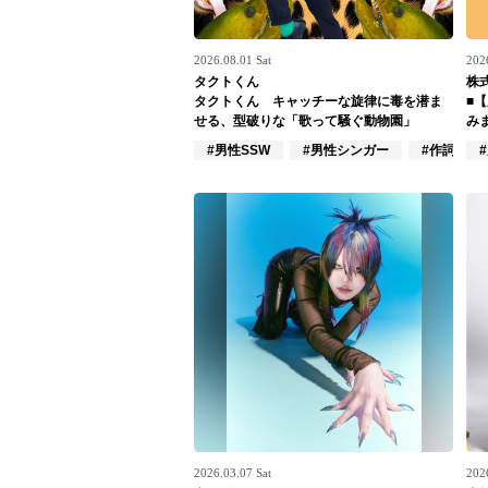
お問い合わせ
2026.08.01 Sat
202
記事リクエスト
タクトくん
株式
タクトくん キャッチーな旋律に毒を潜ま
■
ログイン
せる、型破りな「歌って騒ぐ動物園」
み
#男性SSW
#男性シンガー
#作詞/作曲
LINK
muevoクラウドファンディング
muevoコミュニティ
ぶいクラ！by muevo
ぶいコミュ！by muevo
ぶいマガ！ by muevo
2026.03.07 Sat
2026
Follow us