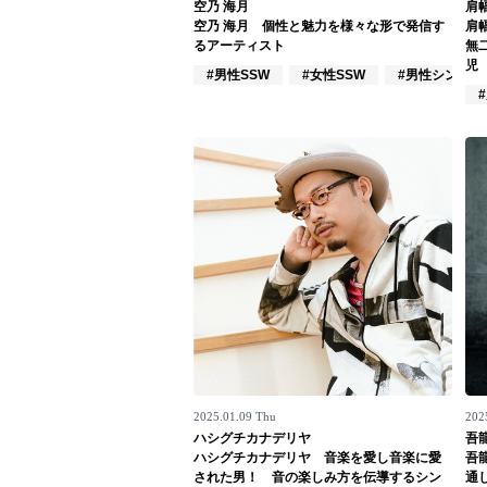
空乃 海月
肩
空乃 海月 個性と魅力を様々な形で発信す
肩幅
Official SNS
るアーティスト
無
児
#男性SSW
#女性SSW
#男性シンガー
2025.01.09 Thu
202
ハシグチカナデリヤ
吾龍
ハシグチカナデリヤ 音楽を愛し音楽に愛
吾
された男！ 音の楽しみ方を伝導するシン
通