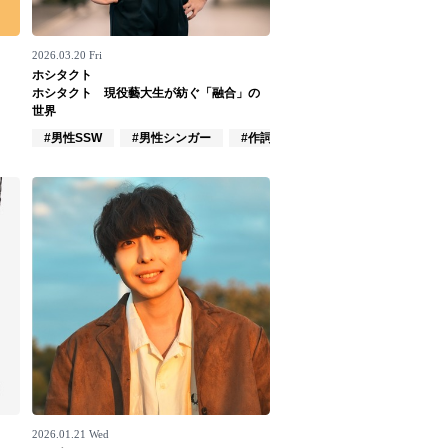
2026.03.20 Fri
ホシタクト
ホシタクト 現役藝大生が紡ぐ「融合」の
世界
#男性SSW
#男性シンガー
#作詞/作曲家
2026.01.21 Wed