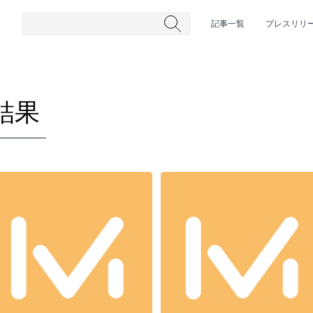
記事一覧
プレスリリ
結果
#HR/HM
#女性シンガー
#ヒップホップ
#男性シンガーグルー