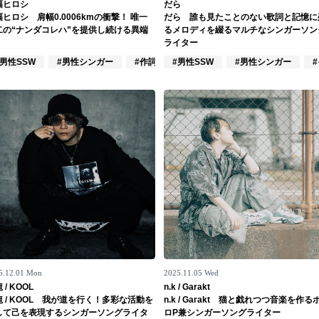
幅ヒロシ
だら
ヒロシ 肩幅0.0006kmの衝撃！ 唯一
だら 誰も見たことのない歌詞と記憶に
二の“ナンダコレハ”を提供し続ける異端
るメロディを綴るマルチなシンガーソン
ライター
#男性SSW
#男性シンガー
#作詞/作曲家
#男性SSW
#男性シンガー
5.12.01 Mon
2025.11.05 Wed
 / KOOL
n.k / Garakt
龍 / KOOL 我が道を行く！多彩な活動を
n.k / Garakt 猫と戯れつつ音楽を作る
して己を表現するシンガーソングライタ
ロP兼シンガーソングライター