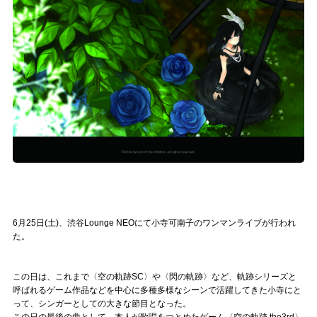
記事リクエスト
ログイン
LINK
muevoクラウドファンディング
muevoコミュニティ
ぶいクラ！by muevo
ぶいコミュ！by muevo
6月25日(土)、渋谷Lounge NEOにて小寺可南子のワンマンライブが行われ
た。
ぶいマガ！ by muevo
この日は、これまで〈空の軌跡SC〉や〈閃の軌跡〉など、軌跡シリーズと
呼ばれるゲーム作品などを中心に多種多様なシーンで活躍してきた小寺にと
Follow us
って、シンガーとしての大きな節目となった。
この日の最後の曲として、本人が歌唱をつとめたゲーム〈空の軌跡 the3rd〉