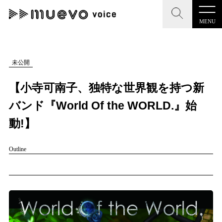
MENU
CLOSE
CLOSE
muevo media
記事を検索する
未公開
"読者の声を形にする”音楽特化メディア
【小寺可南子、独特な世界観を持つ新
バンド『World Of the WORLD.』始
動!】
MENU
人気ワード
Outline
記事一覧
#男性SSW
#ポップス
#女性SSW
#ロック
プレスリリース一覧
#男性シンガー
#HR/HM
#女性シンガー
会社概要
#ヒップホップ
#男性シンガーグループ
#R&B/ソウル
お問い合わせ