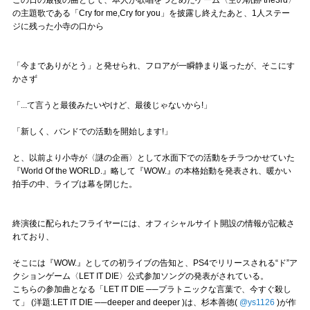
Official SNS
の主題歌である「Cry for me,Cry for you」を披露し終えたあと、1人ステー
ジに残った小寺の口から
「今までありがとう」と発せられ、フロアが一瞬静まり返ったが、そこにす
かさず
「...て言うと最後みたいやけど、最後じゃないから!」
「新しく、バンドでの活動を開始します!」
と、以前より小寺が〈謎の企画〉として水面下での活動をチラつかせていた
『World Of the WORLD.』略して『WOW.』の本格始動を発表され、暖かい
拍手の中、ライブは幕を閉じた。
終演後に配られたフライヤーには、オフィシャルサイト開設の情報が記載さ
れており、
そこには『WOW.』としての初ライブの告知と、PS4でリリースされる“ド”ア
クションゲーム〈LET IT DIE〉公式参加ソングの発表がされている。
こちらの参加曲となる「LET IT DIE ──プラトニックな言葉で、今すぐ殺し
て」 (洋題:LET IT DIE ──deeper and deeper )は、杉本善徳(
@ys1126
)が作