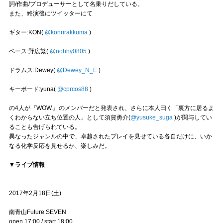
詞/作曲/プロデューサーとして名乗りだしている。
また、終演後にツイッターにて
ギター:KON(
@konrirakkuma
)
ベース:野広繁(
@nohhy0805
)
ドラムス:Dewey(
@Dewey_N_E
)
キーボード:yuna(
@cprcos88
)
の4人が『WOW.』のメンバーだと発表され、さらに本人曰く「裏方に居るよ
くわからない立ち位置の人」として須賀勇介(
@yusuke_suga
)が関与してい
ることも告げられている。
異なったジャンルの中で、卓越されたプレイを見せている各自だけに、いか
なる化学反応を見せるか、楽しみだ。
▼ライブ情報
2017年2月18日(土)
南青山Future SEVEN
open 17:00 / start 18:00