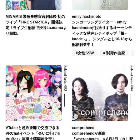
MINAMIS 緊急事態宣言解除後 初の
emily hashimoto
ライブ『FIRE STARTER』開催決
シンガーソングライター・emily
定!! ライブ生配信で渋谷La.mamaよ
hashimotoがお送りするオーセンテ
り始動。
ィックな秋色シティポップ「楓 -
kaede -」、シングルとし10/18から
配信解禁中！
#女性SSW
#作詞/作曲家
#
Related Artist 003
Related Artist 004
VTuberと超近距離で交流できる
comprehend
VRChatイベント「会いに行ける
comprehendが新曲
VtuBar」毎週火曜開催決定！
『whereabouts』を8月2日（水）配