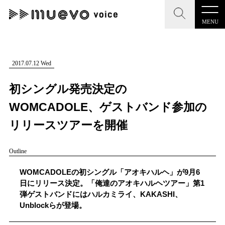
MENU
CLOSE
CLOSE
muevo media
記事を検索する
2017.07.12 Wed
"読者の声を形にする”音楽特化メディア
初シングル発売決定の
WOMCADOLE、ゲストバンド参加の
リリースツアーを開催
MENU
人気ワード
Outline
記事一覧
#男性SSW
#ポップス
#女性SSW
#ロック
WOMCADOLEの初シングル「アオキハルヘ」が9月6
プレスリリース一覧
#男性シンガー
#HR/HM
#女性シンガー
日にリリース決定。「俺達のアオキハルヘツアー」第1
弾ゲストバンドにはハルカミライ、KAKASHI、
会社概要
#ヒップホップ
#男性シンガーグループ
#R&B/ソウル
Unblockらが登場。
お問い合わせ