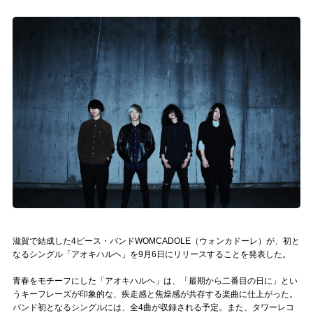
記事リクエスト
ログイン
LINK
muevoクラウドファンディング
muevoコミュニティ
ぶいクラ！by muevo
ぶいコミュ！by muevo
ぶいマガ！ by muevo
滋賀で結成した4ピース・バンドWOMCADOLE（ウォンカドーレ）が、初と
なるシングル「アオキハルヘ」を9月6日にリリースすることを発表した。
青春をモチーフにした「アオキハルヘ」は、「最期から二番目の日に」とい
Follow us
うキーフレーズが印象的な、疾走感と焦燥感が共存する楽曲に仕上がった。
バンド初となるシングルには、全4曲が収録される予定。また、タワーレコ