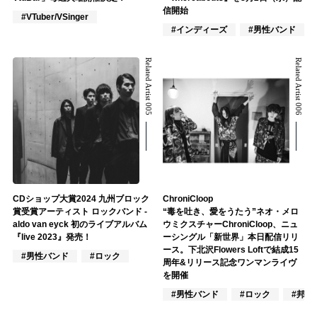
信開始
#VTuber/VSinger
#インディーズ
#男性バンド
Related Artist 005
Related Artist 006
CDショップ大賞2024 九州ブロック
ChroniCloop
賞受賞アーティスト ロックバンド -
“毒を吐き、愛をうたう”ネオ・メロ
aldo van eyck 初のライブアルバム
ウミクスチャーChroniCloop、ニュ
『live 2023』発売！
ーシングル「新世界」本日配信リリ
ース。下北沢Flowers Loftで結成15
#男性バンド
#ロック
周年&リリース記念ワンマンライヴ
を開催
#男性バンド
#ロック
#邦ロ