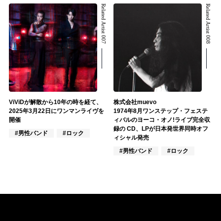
Related Artist 007
Related Artist 008
ViViDが解散から10年の時を経て、
株式会社muevo
2025年3月22日にワンマンライヴを
1974年8月ワンステップ・フェステ
開催
ィバルのヨーコ・オノ!ライブ完全収
録の CD、LPが日本発世界同時オフ
#男性バンド
#ロック
ィシャル発売
#男性バンド
#ロック