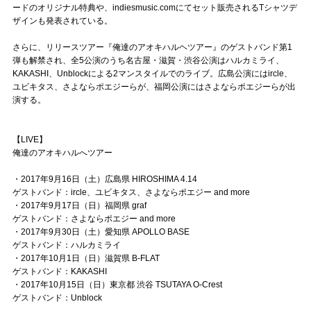
Official SNS
ードのオリジナル特典や、indiesmusic.comにてセット販売されるTシャツデ
ザインも発表されている。
さらに、リリースツアー『俺達のアオキハルヘツアー』のゲストバンド第1
弾も解禁され、全5公演のうち名古屋・滋賀・渋谷公演はハルカミライ、
KAKASHI、Unblockによる2マンスタイルでのライブ。広島公演にはircle、
ユビキタス、さよならポエジーらが、福岡公演にはさよならポエジーらが出
演する。
【LIVE】
俺達のアオキハルへツアー
・2017年9月16日（土）広島県 HIROSHIMA 4.14
ゲストバンド：ircle、ユビキタス、さよならポエジー and more
・2017年9月17日（日）福岡県 graf
ゲストバンド：さよならポエジー and more
・2017年9月30日（土）愛知県 APOLLO BASE
ゲストバンド：ハルカミライ
・2017年10月1日（日）滋賀県 B-FLAT
ゲストバンド：KAKASHI
・2017年10月15日（日）東京都 渋谷 TSUTAYA O-Crest
ゲストバンド：Unblock