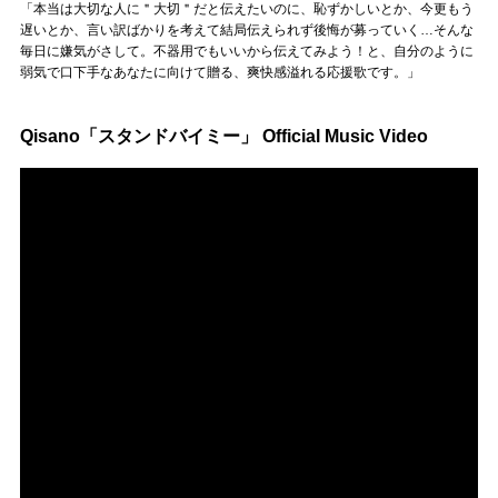
Official SNS
「本当は大切な人に＂大切＂だと伝えたいのに、恥ずかしいとか、今更もう
遅いとか、言い訳ばかりを考えて結局伝えられず後悔が募っていく…そんな
毎日に嫌気がさして。不器用でもいいから伝えてみよう！と、自分のように
弱気で口下手なあなたに向けて贈る、爽快感溢れる応援歌です。」
Qisano「スタンドバイミー」 Official Music Video