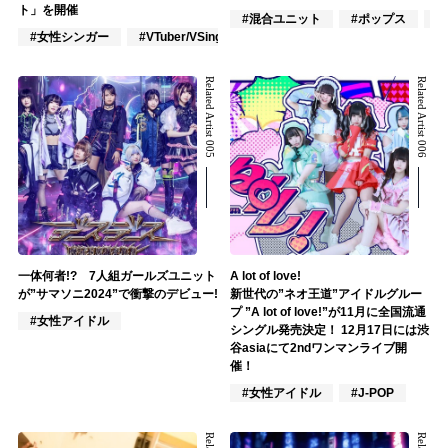
ト」を開催
#混合ユニット
#ポップス
#
#女性シンガー
#VTuber/VSinger
#ポップス
Related Artist 005
Related Artist 006
一体何者!? 7人組ガールズユニット
A lot of love!
が”サマソニ2024”で衝撃のデビュー!
新世代の”ネオ王道”アイドルグルー
プ ”A lot of love!”が11月に全国流通
#女性アイドル
シングル発売決定！ 12月17日には渋
谷asiaにて2ndワンマンライブ開
催！
#女性アイドル
#J-POP