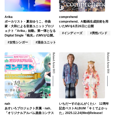
Arika
comprehend
ボーカリスト・夏吉ゆうこ、作曲
comprehend、AI動画生成技術を用
家・大和による音楽ユニットプロジ
いたMVを6月26日に公開
ェクト「Arika」始動。第一弾となる
#インディーズ
#男性バンド
Digital Single「暁光」のMVが公開。
#女性シンガー
#混合ユニット
#楽器奏者
Related Artist 003
Related Artist 004
nah
いちだーすのおんがくたい 12周年
あすいろプロジェクト所属・nah、
記念ベストALBUM「キミでよかっ
「オリジナルアルバム楽曲コンテス
た」2025.12.24(Wed)Release!