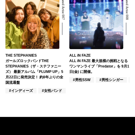
Related Artist 007
Related Artist 008
THE STEPHANIES
ALL iN FAZE
ガールズロックバンドTHE
ALL iN FAZE 最大規模の挑戦となる
STEPHANIES（ザ・ステファニー
ワンマンライブ「Predator」を 9月1
ズ） 最新アルバム「PLUMP UP」5
日(金) に開催。
月22日に発売決定！ 約8年ぶりの全
#男性SSW
#男性シンガー
国流通盤
#インディーズ
#女性バンド
#ロック