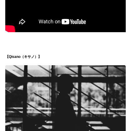
【Qisano（キサノ）】