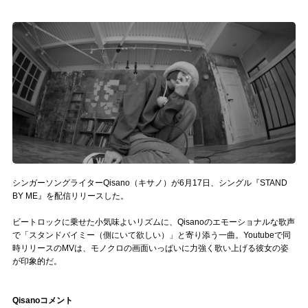
記事リクエスト
ログイン
LINK
muevoクラウドファンディング
muevoコミュニティ
ぶいクラ！by muevo
シンガーソングライターQisano（キサノ）が6月17日、シングル『STAND
BY ME』を配信リリースした。
ぶいコミュ！by muevo
ビートロックに乗せた小気味よいリズムに、Qisanoのエモーショナルな歌声
で「スタンドバイミー（側にいて欲しい）」と寄り添う一曲。Youtubeで同
ぶいマガ！ by muevo
時リリースのMVは、モノクロの画面いっぱいに力強く歌い上げる彼女の姿
が印象的だ。
Follow us
Qisanoコメント