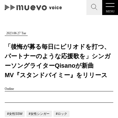
MENU
CLOSE
CLOSE
muevo media
記事を検索する
2023.06.27 Tue
"読者の声を形にする”音楽特化メディア
「後悔が募る毎日にピリオドを打つ、
パートナーのような応援歌を」シンガ
ーソングライターQisanoが新曲
MENU
人気ワード
MV『スタンドバイミー』をリリース
記事一覧
#男性SSW
#ポップス
#女性SSW
#ロック
Outline
プレスリリース一覧
#男性シンガー
#HR/HM
#女性シンガー
会社概要
#ヒップホップ
#男性シンガーグループ
#R&B/ソウル
お問い合わせ
#女性SSW
#女性シンガー
#ロック