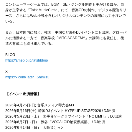
コンシューマーゲームでは、BGM・SE・ジングル制作も手がけるほか、自
身が主宰する「TatshMusicCircle」にて、音楽CDの制作、デジタル配信リリ
ース、さらにはWeb小説を含むオリジナルコンテンツの展開にも力を注いで
いる。
また、日本国内に加え、韓国・中国など海外DJイベントにも出演。グローバ
ルに活動する一方で、音楽学校「MITC ACADEMY」の講師にも就任し、後
進の育成にも取り組んでいる。
BLOG
https://ameblo.jp/tatshblog/
X
https://x.com/Tatsh_Shimizu
【イベント出演情報】
2026年4月26日(日) 音系メディア即売会M3
2026年5月16日(土) 韓国DJイベント HYPE UP STAGE2026 / DJ出演
2026年5月23日（土） 岩手音ゲークラブイベント「NO LIMIT」 / DJ出演
2026年6月7日（日） 渋谷「VOCALOID治安倶楽部」 / DJ出演
2026年6月14日（日） 大阪音けっと