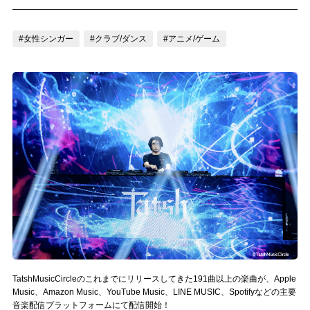
記事リクエスト
#女性シンガー
#クラブ/ダンス
#アニメ/ゲーム
ログイン
LINK
muevoクラウドファンディング
muevoコミュニティ
ぶいクラ！by muevo
ぶいコミュ！by muevo
ぶいマガ！ by muevo
TatshMusicCircleのこれまでにリリースしてきた191曲以上の楽曲が、Apple
Follow us
Music、Amazon Music、YouTube Music、LINE MUSIC、Spotifyなどの主要
音楽配信プラットフォームにて配信開始！