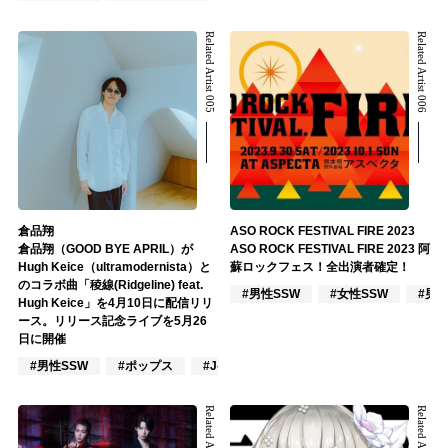
Related Artist 005
Related Artist 006
倉品翔
ASO ROCK FESTIVAL FIRE 2023
倉品翔（GOOD BYE APRIL）が
ASO ROCK FESTIVAL FIRE 2023 阿
Hugh Keice（ultramodernista）と
蘇ロックフェス！全出演者確定！
のコラボ曲「稜線(Ridgeline) feat.
#男性SSW
#女性SSW
#男
Hugh Keice」を4月10日に配信リリ
ース。リリース記念ライブを5月26
日に開催
#男性SSW
#ポップス
#J-POP
Related Artist 007
Related Artist 008