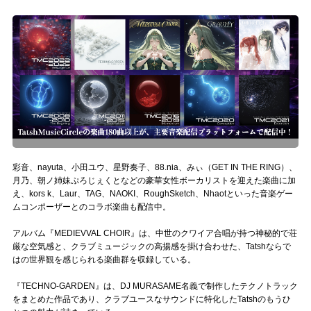
Official SNS
彩音、nayuta、小田ユウ、星野奏子、88.nia、みぃ（GET IN THE RING）、
月乃、朝ノ姉妹ぷろじぇくとなどの豪華女性ボーカリストを迎えた楽曲に加
え、kors k、Laur、TAG、NAOKI、RoughSketch、Nhaotといった音楽ゲー
ムコンポーザーとのコラボ楽曲も配信中。
アルバム『MEDIEVVAL CHOIR』は、中世のクワイア合唱が持つ神秘的で荘
厳な空気感と、クラブミュージックの高揚感を掛け合わせた、Tatshならで
はの世界観を感じられる楽曲群を収録している。
『TECHNO-GARDEN』は、DJ MURASAME名義で制作したテクノトラック
をまとめた作品であり、クラブユースなサウンドに特化したTatshのもうひ