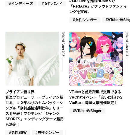
の3D LIVEを池袋HUMAXで
#インディーズ
#女性バンド
#ロック
「Re:fAce」がクラウドファンディ
ングを実施。
#女性シンガー
#VTuber/VSinger
Related Artist 003
Related Artist 004
ブライアン新世界
VTuberと超近距離で交流できる
音楽プロデューサー・ブライアン新
VRChatイベント「会いに行ける
世界、１２年ぶりのカムバック・シ
VtuBar」毎週火曜開催決定！
ングル「余剰感情過剰壮年」リリー
#VTuber/VSinger
スを発表！フジテレビ「ジャンク
SPORTS」エンディングテーマ起用
も決定！
#男性SSW
#男性シンガー
#楽器奏者