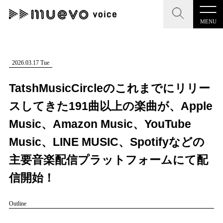
MENU
CLOSE
CLOSE
muevo media
記事を検索する
2026.03.17 Tue
"読者の声を形にする”音楽特化メディア
TatshMusicCircleのこれまでにリリー
スしてきた191曲以上の楽曲が、Apple
Music、Amazon Music、YouTube
MENU
人気ワード
Music、LINE MUSIC、Spotifyなどの
記事一覧
主要音楽配信プラットフォームにて配
#男性SSW
#ポップス
#女性SSW
#ロック
プレスリリース一覧
信開始！
#男性シンガー
#HR/HM
#女性シンガー
会社概要
#ヒップホップ
#男性シンガーグループ
#R&B/ソウル
Outline
お問い合わせ