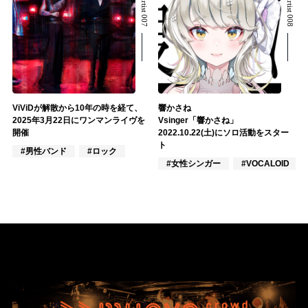
ViViDが解散から10年の時を経て、
響かさね
2025年3月22日にワンマンライヴを
Vsinger「響かさね」
開催
2022.10.22(土)にソロ活動をスター
ト
#男性バンド
#ロック
#女性シンガー
#VOCALOID