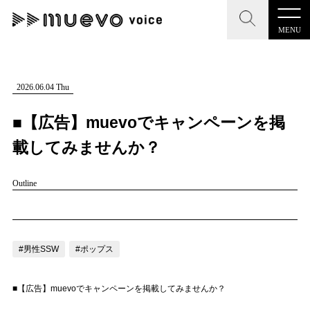
MENU
CLOSE
CLOSE
muevo media
記事を検索する
2026.06.04 Thu
"読者の声を形にする”音楽特化メディア
■【広告】muevoでキャンペーンを掲
載してみませんか？
Outline
MENU
人気ワード
記事一覧
#男性SSW
#ポップス
#女性SSW
#ロック
プレスリリース一覧
#男性シンガー
#HR/HM
#女性シンガー
#男性SSW
#ポップス
会社概要
#ヒップホップ
#男性シンガーグループ
#R&B/ソウル
■【広告】muevoでキャンペーンを掲載してみませんか？
お問い合わせ