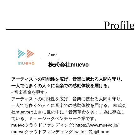
記事リクエスト
ログイン
Profile
LINK
muevoクラウドファンディング
Artist
株式会社muevo
muevoコミュニティ
アーティストの可能性を広げ、音楽に携わる人間を守り、
ぶいクラ！by muevo
一人でも多くの人々に音楽での感動体験を届ける。
- 音楽革命を興す -
ぶいコミュ！by muevo
アーティストの可能性を広げ、音楽に携わる人間を守り、
一人でも多くの人々に音楽での感動体験を届ける。 株式会
ぶいマガ！ by muevo
社muevoはまさに世の中に「音楽革命を興す」為に存在し
ている、ミュージックベンチャー企業です。
muevoクラウドファンディング:
https://www.muevo.jp/
Follow us
muevoクラウドファンディングTwitter:
@home