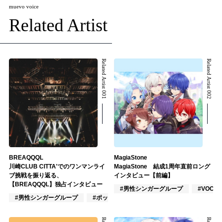
muevo voice
Related Artist
Related Artist 001
Related Artist 002
BREAQQQL
MagiaStone
川崎CLUB CITTA'でのワンマンライ
MagiaStone 結成1周年直前ロング
ブ挑戦を振り返る、
インタビュー【前編】
【BREAQQQL】独占インタビュー
#男性シンガーグループ
#VOCAL
#男性シンガーグループ
#ポップス
#J-POP