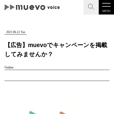
MENU
muevo media
記事を検索する
2021.06.22 Tue
"読者の声を形にする”音楽特化メディア
【広告】muevoでキャンペーンを掲載
してみませんか？
Outline
MENU
人気ワード
記事一覧
#男性SSW
#ポップス
#女性SSW
#ロック
#男性シンガー
プレスリリース一覧
#R&B/ソウル
会社概要
お問い合わせ