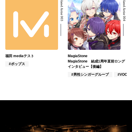
Related Artist 003
Related Artist 004
福田 mediaテスト
MagiaStone
MagiaStone 結成1周年直前ロング
#ポップス
インタビュー【後編】
#男性シンガーグループ
#VOCAL