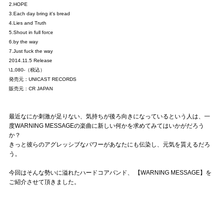
2.HOPE
3.Each day bring it's bread
4.Lies and Truth
5.Shout in full force
6.by the way
7.Just fuck the way
2014.11.5 Release
\1,080-（税込）
発売元：UNICAST RECORDS
販売元：CR JAPAN
最近なにか刺激が足りない、気持ちが後ろ向きになっているという人は、一
度WARNING MESSAGEの楽曲に新しい何かを求めてみてはいかがだろう
か？
きっと彼らのアグレッシブなパワーがあなたにも伝染し、元気を貰えるだろ
う。
今回はそんな勢いに溢れたハードコアバンド、 【WARNING MESSAGE】を
ご紹介させて頂きました。