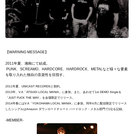
記事リクエスト
ログイン
LINK
muevoクラウドファンディング
【WARNING MESSAGE】
2011年夏、湘南にて結成。
muevoコミュニティ
PUNK、SCREAMO、HARDCORE、HARDROCK、METALなど様々な要素
を取り入れた独自の音楽性を目指す。
ぶいクラ！by muevo
2011年夏、UNICAST RECORDSと契約。
ぶいコミュ！by muevo
2013年、V.A「ATSUGI LOCAL MANIA」に参加。また、あわせて1st DEMO Singleを
「JUST FUCK THE WAY」を会場限定でリリース。
ぶいマガ！ by muevo
2014年春にはV.A「YOKOHAMA LOCAL MANIA」に参加。同年4月に配信限定でリリース
したシングルはAmazon ダウンロードチャート ハードロック・メタル部門で1位を記録。
-MEMBER-
Follow us