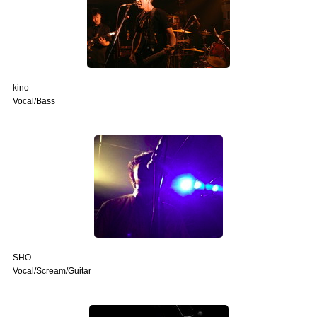
Official SNS
kino
Vocal/Bass
SHO
Vocal/Scream/Guitar