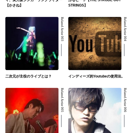
ィ、実力派シンガーソングライター
ぶるビート【THE STROBE OUT
【かさね】
STRINGS】
Related Artist 003
Related Artist 004
二次元が主役のライブとは？
インディーズ的Youtubeの使用法。
Related Artist 005
Related Artist 006