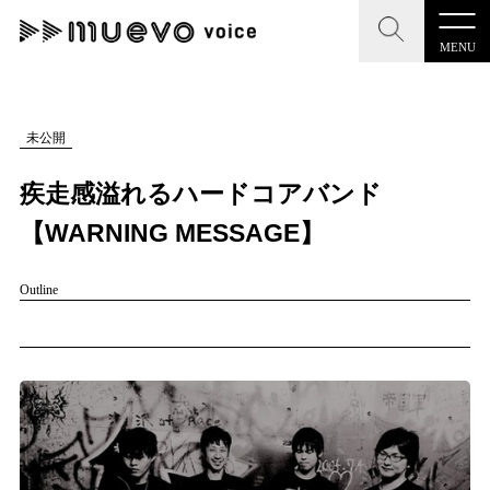
MENU
CLOSE
CLOSE
muevo media
記事を検索する
未公開
"読者の声を形にする”音楽特化メディア
疾走感溢れるハードコアバンド
【WARNING MESSAGE】
Outline
MENU
人気ワード
記事一覧
#男性SSW
#ポップス
#女性SSW
#ロック
プレスリリース一覧
#男性シンガー
#HR/HM
#女性シンガー
会社概要
#ヒップホップ
#男性シンガーグループ
#R&B/ソウル
お問い合わせ