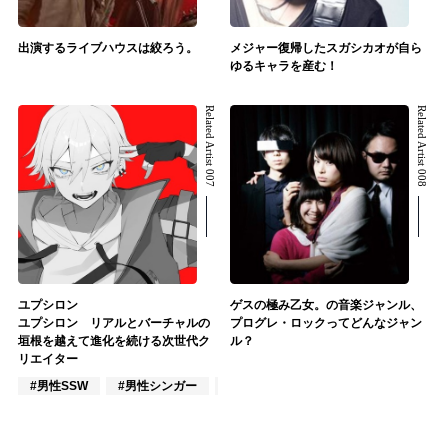
出演するライブハウスは絞ろう。
メジャー復帰したスガシカオが自ら
ゆるキャラを産む！
Related Artist 007
Related Artist 008
ユプシロン
ゲスの極み乙女。の音楽ジャンル、
ユプシロン リアルとバーチャルの
プログレ・ロックってどんなジャン
垣根を越えて進化を続ける次世代ク
ル？
リエイター
#男性SSW
#男性シンガー
#女性シンガー