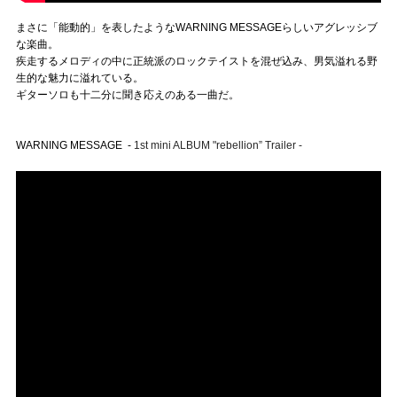
まさに「能動的」を表したようなWARNING MESSAGEらしいアグレッシブ
な楽曲。
疾走するメロディの中に正統派のロックテイストを混ぜ込み、男気溢れる野
生的な魅力に溢れている。
ギターソロも十二分に聞き応えのある一曲だ。
WARNING MESSAGE -
1st mini ALBUM "rebellion” Trailer -