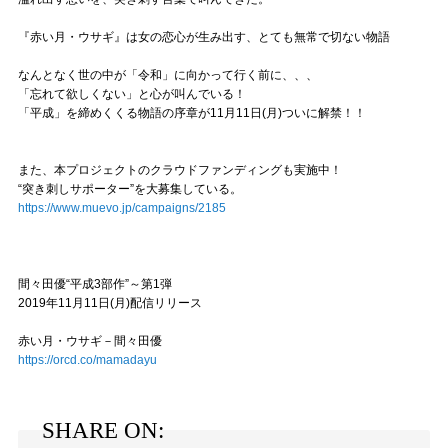
『赤い月・ウサギ』は女の恋心が生み出す、とても無常で切ない物語
なんとなく世の中が「令和」に向かって行く前に、、、
「忘れて欲しくない」と心が叫んでいる！
「平成」を締めくくる物語の序章が11月11日(月)ついに解禁！！
また、本プロジェクトのクラウドファンディングも実施中！
“突き刺しサポーター”を大募集している。
https://www.muevo.jp/campaigns/2185
間々田優“平成3部作”～第1弾
2019年11月11日(月)配信リリース
赤い月・ウサギ－間々田優
https://orcd.co/mamadayu
SHARE ON: