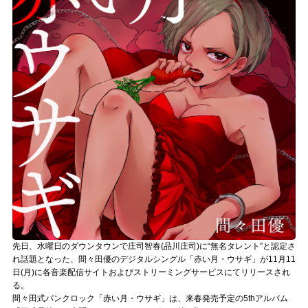
記事リクエスト
ログイン
LINK
muevoクラウドファンディング
muevoコミュニティ
ぶいクラ！by muevo
ぶいコミュ！by muevo
ぶいマガ！ by muevo
先日、水曜日のダウンタウンで庄司智春(品川庄司)に“無名タレント”と認定さ
れ話題となった、間々田優のデジタルシングル「赤い月・ウサギ」が11月11
日(月)に各音楽配信サイトおよびストリーミングサービスにてリリースされ
Follow us
る。
間々田式パンクロック「赤い月・ウサギ」は、来春発売予定の5thアルバム