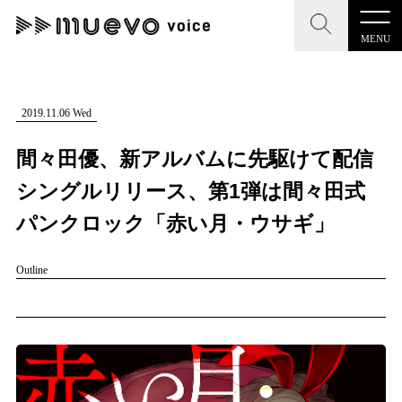
MENU
CLOSE
CLOSE
muevo media
記事を検索する
2019.11.06 Wed
"読者の声を形にする”音楽特化メディア
間々田優、新アルバムに先駆けて配信
シングルリリース、第1弾は間々田式
パンクロック「赤い月・ウサギ」
MENU
人気ワード
Outline
記事一覧
#男性SSW
#ポップス
#女性SSW
#ロック
プレスリリース一覧
#男性シンガー
#HR/HM
#女性シンガー
会社概要
#ヒップホップ
#男性シンガーグループ
#R&B/ソウル
お問い合わせ