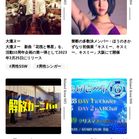
大瀧ヌー
禁断の多数決メンバー・ほうのきか
大瀧ヌー 新曲「花筏と箒星」を、
ずなり初個展「キスミー、キスミ
活動10周年企画の第一弾として2023
ー、キスミー」大阪にて開催
年3月25日にリリース
#男性SSW
#男性シンガー
#男性シンガーグループ
Related Artist 005
Related Artist 006