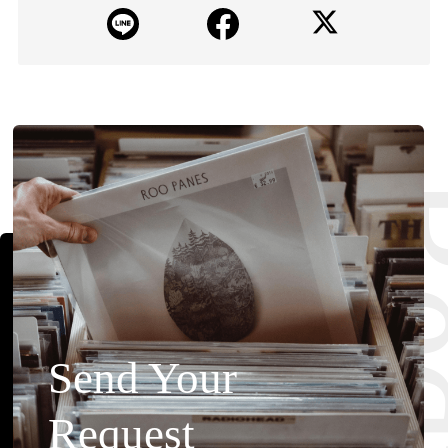
Requ
Send Your
Request