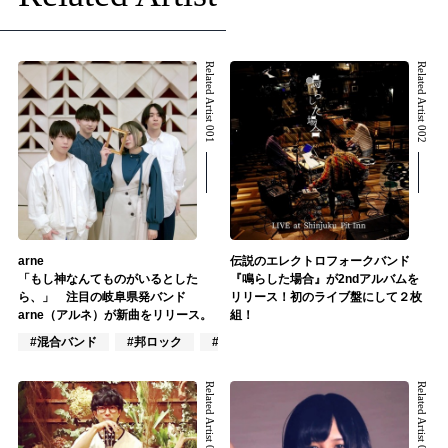
Related Artist 001
Related Artist 002
arne
伝説のエレクトロフォークバンド
「もし神なんてものがいるとした
『鳴らした場合』が2ndアルバムを
ら、」 注目の岐阜県発バンド
リリース！初のライブ盤にして２枚
arne（アルネ）が新曲をリリース。
組！
#混合バンド
#邦ロック
#オルタナティブ
Related Artist 003
Related Artist 004