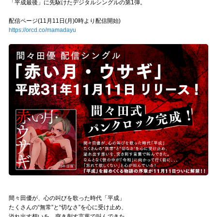
Official SNS
「平成最後」に先駆けたデジタルシングルの第1弾。
配信ページ(11月11日(月)0時より配信開始)
https://orcd.co/mamadayu
間々田優が、心の叫びを歌った時代「平成」
たくさんの“無常”と“切なさ”を心に受け止め、
溢れ出す想いを、突き刺す言葉で叫んできた。