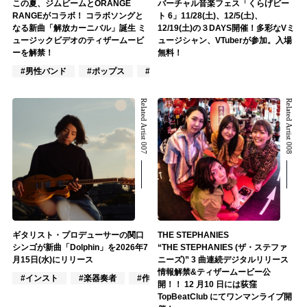
この夏、ジムビームとORANGE
バーチャル音楽フェス「くらげビー
RANGEがコラボ！ コラボソングと
ト 6」11/28(土)、12/5(土)、
なる新曲「解放カーニバル」誕生 ミ
12/19(土)の３DAYS開催！多彩なVミ
ュージックビデオのティザームービ
ュージシャン、VTuberが参加。入場
ーを解禁！
無料！
#男性バンド
#ポップス
#ロック
Related Artist 007
Related Artist 008
ギタリスト・プロデューサーの関口
THE STEPHANIES
シンゴが新曲「Dolphin」を2026年7
“THE STEPHANIES (ザ・ステファ
月15日(水)にリリース
ニーズ)” 3 曲連続デジタルリリース
情報解禁&ティザームービー公
#インスト
#楽器奏者
#作詞/作曲家
開！！ 12 月10 日には荻窪
TopBeatClub にてワンマンライブ開