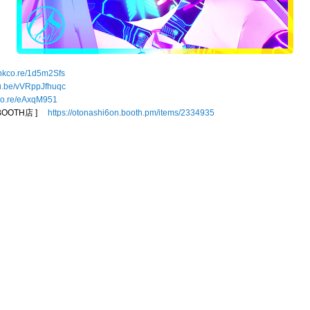
linkco.re/1d5m2Sfs
tu.be/vVRppJfhuqc
nkco.re/eAxqM951
 BOOTH店 ]
https://otonashi6on.booth.pm/items/2334935