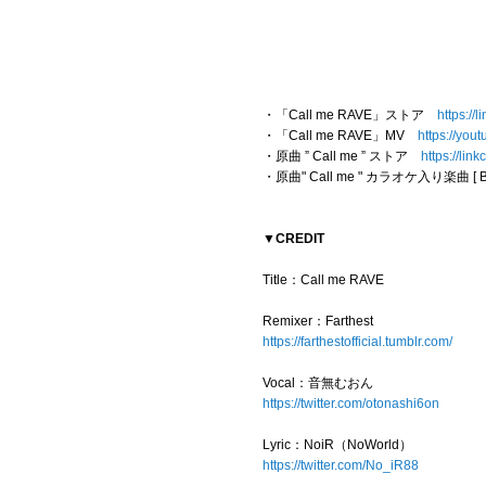
・「Call me RAVE」ストア
https://
・「Call me RAVE」MV
https://you
・原曲 ” Call me ” ストア
https://li
・原曲" Call me " カラオケ入り楽曲 [
▼CREDIT
Title：Call me RAVE
Remixer：Farthest
https://farthestofficial.tumblr.com/
Vocal：音無むおん
https://twitter.com/otonashi6on
Lyric：NoiR（NoWorld）
https://twitter.com/No_iR88