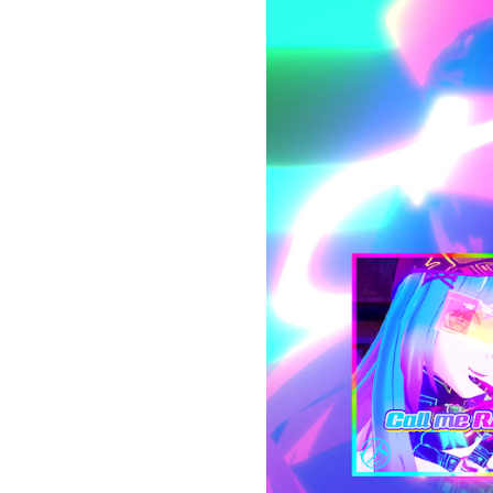
お問い合わせ
記事リクエスト
ログイン
LINK
muevoクラウドファンディング
muevoコミュニティ
ぶいクラ！by muevo
ぶいコミュ！by muevo
ぶいマガ！ by muevo
Follow us