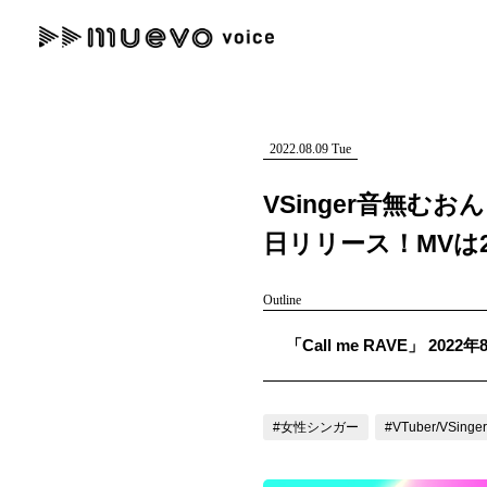
muevo media
記事を検索する
"読者の声を形にする”音楽特化メディア
2022.08.09 Tue
VSinger音無むお
日リリース！MVは
人気ワード
Outline
MENU
「Call me RAVE」 2
#男性SSW
#ポップス
#女性SSW
#ロック
#男性シンガー
記事一覧
プレスリリース一覧
#女性シンガー
#VTuber/VSinger
会社概要