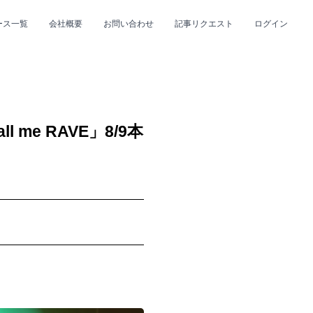
ース一覧
会社概要
お問い合わせ
記事リクエスト
ログイン
CLOSE
CLOSE
me RAVE」8/9本
！
プ
#R&B/ソウル