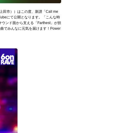
県上田市））はこの度、新譜「Call me
Tubeにて公開となります。「こんな時
ド面から支える「Farthest」が担
楽曲でみんなに元気を届けます！Power