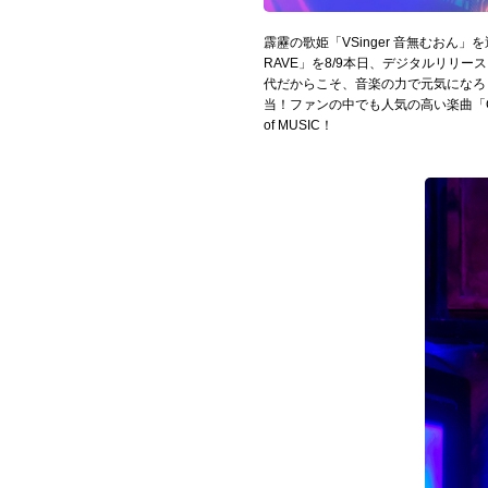
Official SNS
霹靂の歌姫「VSinger 音無むおん」を
RAVE」を8/9本日、デジタルリリ
代だからこそ、音楽の力で元気になろう
当！ファンの中でも人気の高い楽曲「Cal
of MUSIC！