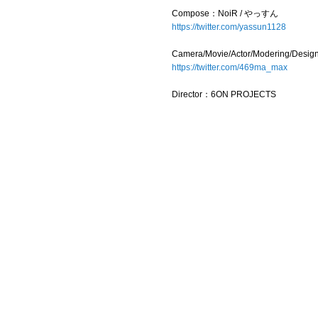
Compose：NoiR / やっすん
https://twitter.com/yassun1128
Camera/Movie/Actor/Modering/
https://twitter.com/469ma_max
Director：6ON PROJECTS