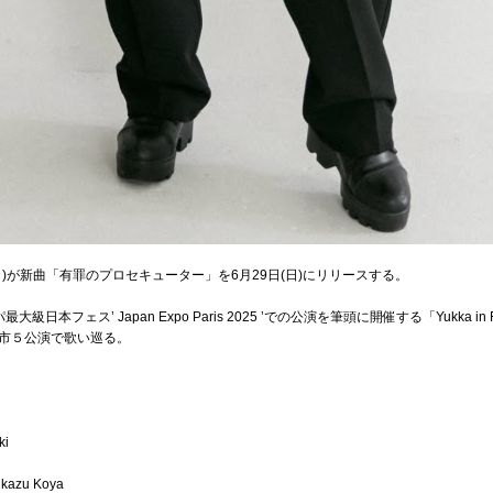
ッカ)が新曲「有罪のプロセキューター」を6月29日(日)にリリースする。
本フェス’ Japan Expo Paris 2025 ’での公演を筆頭に開催する「Yukka in
市５公演で歌い巡る。
ki
ikazu Koya