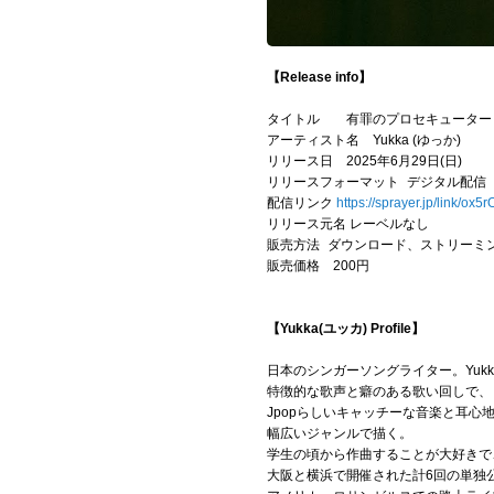
【Release info】
タイトル 有罪のプロセキューター
アーティスト名 Yukka (ゆっか)
リリース日 2025年6月29日(日)
リリースフォーマット デジタル配信
配信リンク
https://sprayer.jp/link/ox5
リリース元名 レーベルなし
販売方法 ダウンロード、ストリーミ
販売価格 200円
【Yukka(ユッカ) Profile】
日本のシンガーソングライター。Yukk
特徴的な歌声と癖のある歌い回しで、
Jpopらしいキャッチーな音楽と耳心
幅広いジャンルで描く。
学生の頃から作曲することが大好きで、
大阪と横浜で開催された計6回の単独