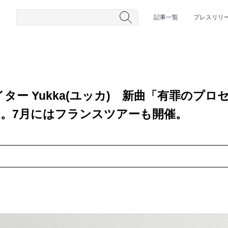
記事一覧
プレスリリ
ター Yukka(ユッカ) 新曲「有罪のプロ
ース。7月にはフランスツアーも開催。
#HR/HM
#女性シンガー
#ヒップホップ
#男性シンガーグルー