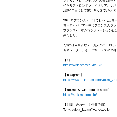
アメリカ・ロサンゼルスでの路上ライ
イギリス・ロンドン、イタリア、ナポ
活動4年目にして累計８カ国でジャパ
2023年フランス・パリで行われたヨーロ
ヨーロッパツアー中にフランス人ラッパー 
フランス×日本のコラボレーションは話題と
果たした。
7月には来場者数２５万人のヨーロッパ最大級日
セキューター」を、パリ・メスの２都
【X】
https://twitter.com/Yukka_731
【Instagram】
https://www.instagram.com/yukka_731
【Yukka's STORE (online shop)】
https://yukkika.stores.jp/
【お問い合わせ、お仕事依頼】
To ✉️ yukka_japan@yahoo.co.jp.