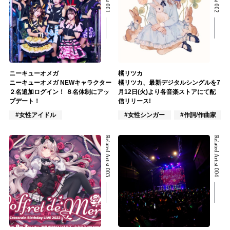
ニーキューオメガ
橘リツカ
ニーキューオメガ NEWキャラクター
橘リツカ、最新デジタルシングルを7
２名追加ログイン！ ８名体制にアッ
月12日(火)より各音楽ストアにて配
プデート！
信リリース!
#女性アイドル
#女性シンガー
#作詞/作曲家
Related Artist 003
Related Artist 004