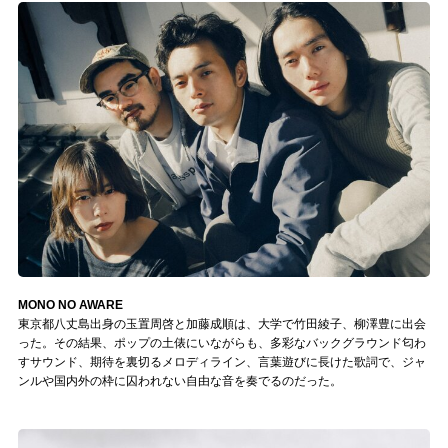
MONO NO AWARE
東京都八丈島出身の玉置周啓と加藤成順は、大学で竹田綾子、柳澤豊に出会
った。その結果、ポップの土俵にいながらも、多彩なバックグラウンド匂わ
すサウンド、期待を裏切るメロディライン、言葉遊びに長けた歌詞で、ジャ
ンルや国内外の枠に囚われない自由な音を奏でるのだった。