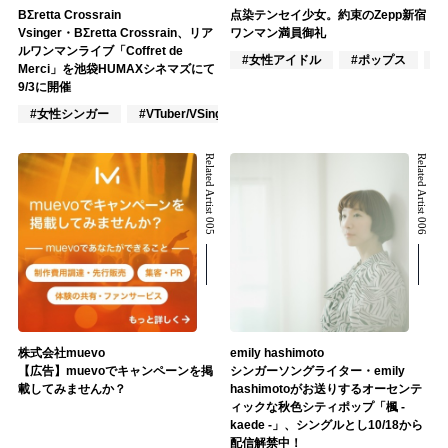
BΣretta Crossrain
点染テンセイ少女。約束のZepp新宿
Vsinger・BΣretta Crossrain、リア
ワンマン満員御礼
ルワンマンライブ「Coffret de
#女性アイドル
#ポップス
#
Merci」を池袋HUMAXシネマズにて
9/3に開催
#女性シンガー
#VTuber/VSinger
#J-POP
Related Artist 005
Related Artist 006
株式会社muevo
emily hashimoto
【広告】muevoでキャンペーンを掲
シンガーソングライター・emily
載してみませんか？
hashimotoがお送りするオーセンテ
ィックな秋色シティポップ「楓 -
kaede -」、シングルとし10/18から
配信解禁中！