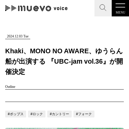
MENU
CLOSE
CLOSE
muevo media
記事を検索する
2024.12.03 Tue
"読者の声を形にする”音楽特化メディア
Khaki、MONO NO AWARE、ゆうらん
船が出演する 『UBC-jam vol.36』が開
催決定
MENU
人気ワード
Outline
記事一覧
#男性SSW
#ポップス
#女性SSW
#ロック
プレスリリース一覧
#男性シンガー
#HR/HM
#女性シンガー
会社概要
#ヒップホップ
#男性シンガーグループ
#R&B/ソウル
#ポップス
#ロック
#カントリー
#フォーク
お問い合わせ