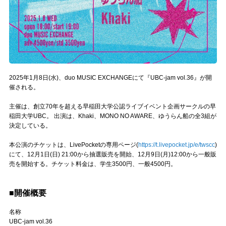
Official SNS
2025年1月8日(水)、duo MUSIC EXCHANGEにて『UBC-jam vol.36』が開
催される。
主催は、創立70年を超える早稲田大学公認ライブイベント企画サークルの早
稲田大学UBC。 出演は、Khaki、MONO NO AWARE、ゆうらん船の全3組が
決定している。
本公演のチケットは、LivePocketの専用ページ(
https://t.livepocket.jp/e/twscc
)
にて、12月1日(日) 21:00から抽選販売を開始、12月9日(月)12:00から一般販
売を開始する。チケット料金は、学生3500円、一般4500円。
■開催概要
名称
UBC-jam vol.36