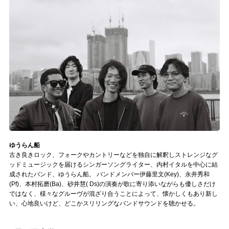
ゆうらん船
古き良きロック、フォークやカントリーなどを独自に解釈しストレンジなグ
ッドミュージックを届けるシンガーソングライター、内村イタルを中心に結
成されたバンド、ゆうらん船。 バンドメンバー伊藤里文(Key)、永井秀和
(Pf)、本村拓磨(Ba)、砂井慧( Ds)の演奏が歌に寄り添いながらも優しさだけ
ではなく、様々なグルーヴが混ざり合うことによって、懐かしくもあり新し
い、心地良いけど、どこかスリリングなバンドサウンドを聴かせる。