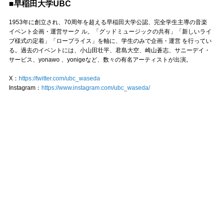
■早稲田大学UBC
1953年に創立され、70周年を超える早稲田大学公認、完全学生主導の音楽
イベント企画・運営サーク ル。「グッドミュージックの共有」「新しいライ
ブ様式の定着」「ロープライス」を軸に、学生のみで企画・運営 を行ってい
る。過去のイベントには、小山田壮平、君島大空、崎山蒼志、サニーデイ・
サービス、yonawo 、yonigeなど、数々の有名アーティストが出演。
X：
https://twitter.com/ubc_waseda
Instagram：
https://www.instagram.com/ubc_waseda/