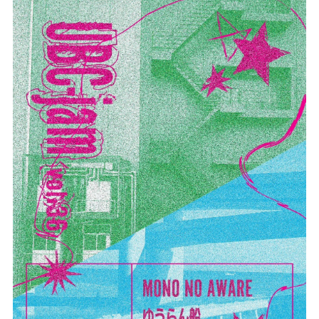
記事リクエスト
ログイン
LINK
muevoクラウドファンディング
muevoコミュニティ
ぶいクラ！by muevo
ぶいコミュ！by muevo
ぶいマガ！ by muevo
Follow us