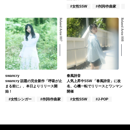
#女性SSW
#作詞/作曲家
#
Related Artist 007
Related Artist 008
swancry
春風詩音
swancry 話題の完全新作「呼吸が止
人気上昇中SSW 「春風詩音」に改
まる前に」、本日よりリリース開
名、心機一転でリリースとワンマン
始！
開催
#女性シンガー
#作詞/作曲家
#オルタナティブ
#女性SSW
#J-POP