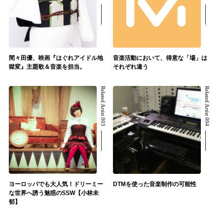
間々田優、映画『はぐれアイドル地
音楽活動において、得意な「場」は
獄変』主題歌＆音楽を担当。
それぞれ違う
Related Artist 003
Related Artist 004
ヨーロッパでも大人気！ドリーミー
DTMを使った音楽制作の可能性
な世界へ誘う魅惑のSSW【小林未
郁】