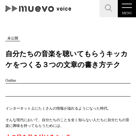
MENU
CLOSE
CLOSE
muevo media
記事を検索する
未公開
"読者の声を形にする”音楽特化メディア
自分たちの音楽を聴いてもらうキッカ
ケをつくる３つの文章の書き方テク
Outline
MENU
人気ワード
記事一覧
#男性SSW
#ポップス
#女性SSW
#ロック
プレスリリース一覧
#男性シンガー
#HR/HM
#女性シンガー
インターネット上にたくさんの情報が溢れるようになった時代。
会社概要
#ヒップホップ
#男性シンガーグループ
#R&B/ソウル
そんな現代において、自分たちのことを全く知らない人たちに自分たちの音
楽に興味を持ってもらうためには、
お問い合わせ