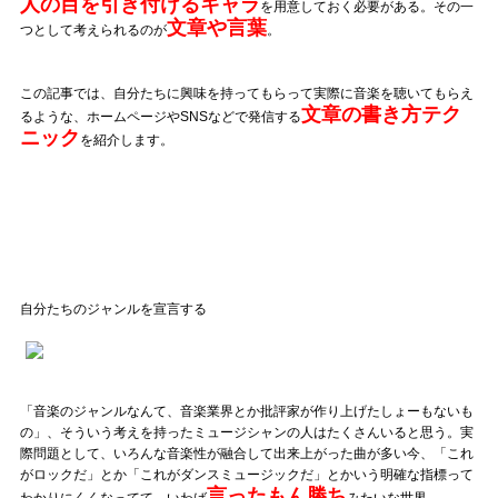
人の目を引き付けるキャラ
を用意しておく必要がある。その一
文章や言葉
記事リクエスト
つとして考えられるのが
。
ログイン
この記事では、自分たちに興味を持ってもらって実際に音楽を聴いてもらえ
文章の書き方テク
るような、ホームページやSNSなどで発信する
ニック
を紹介します。
LINK
muevoクラウドファンディング
muevoコミュニティ
ぶいクラ！by muevo
自分たちのジャンルを宣言する
ぶいコミュ！by muevo
ぶいマガ！ by muevo
「音楽のジャンルなんて、音楽業界とか批評家が作り上げたしょーもないも
の」、そういう考えを持ったミュージシャンの人はたくさんいると思う。実
際問題として、いろんな音楽性が融合して出来上がった曲が多い今、「これ
Follow us
がロックだ」とか「これがダンスミュージックだ」とかいう明確な指標って
言ったもん勝ち
わかりにくくなってて、いわば
みたいな世界。