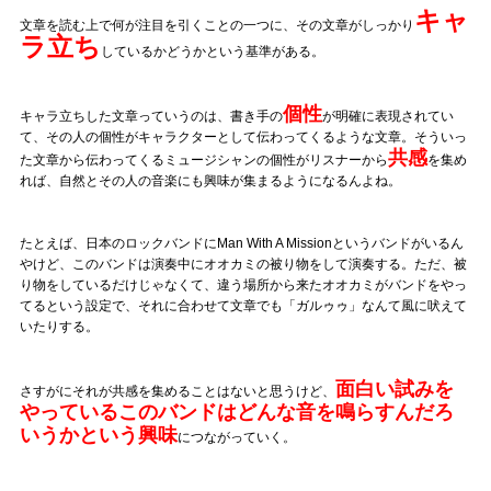
キャ
文章を読む上で何が注目を引くことの一つに、その文章がしっかり
ラ立ち
しているかどうかという基準がある。
個性
キャラ立ちした文章っていうのは、書き手の
が明確に表現されてい
て、その人の個性がキャラクターとして伝わってくるような文章。そういっ
共感
た文章から伝わってくるミュージシャンの個性がリスナーから
を集め
れば、自然とその人の音楽にも興味が集まるようになるんよね。
たとえば、日本のロックバンドにMan With A Missionというバンドがいるん
やけど、このバンドは演奏中にオオカミの被り物をして演奏する。ただ、被
り物をしているだけじゃなくて、違う場所から来たオオカミがバンドをやっ
てるという設定で、それに合わせて文章でも「ガルゥゥ」なんて風に吠えて
いたりする。
面白い試みを
さすがにそれが共感を集めることはないと思うけど、
やっているこのバンドはどんな音を鳴らすんだろ
いうかという興味
につながっていく。