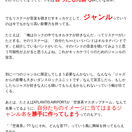
Official SNS
ジャンル
でもリスナーが音楽を聴きだすキッカケとして、
っていう
のは今でもかなり高い影響力を持ってる。
たとえば、「俺はロックの中でもオルタナが好きなんだ」ってリスナーがい
たとする。そのリスナーは、「自分たち○○というバンドはオルタナバンドで
す」と紹介しているバンドがいたら、そのバンドの音楽を聴いてみようと思
う可能性が上がると思うんよね。これがキッカケづくりのためのジャンルの
宣言。
別に一つのジャンルに限定してしまう必要なんかないし、なんなら「ジャズ
からの影響も大きいダンスロックユニットです」なんて宣言したら、もしか
したらジャズが好きな人にも聴いてもらえるかもしれないっていう幅が出て
くる。
あとは、たとえばATLANTIS AIRPORTが「空港系マスポップチーム」なんて
自分たちのイメージに当てはまるジ
名乗ってるように、
ャンル名を
勝手に作ってしまう
ってのもアリ。
「『空港系』?? なにそれ、どんな音??」っていう風に興味を持ってもらえ
るから。