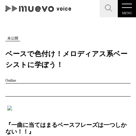
MENU
CLOSE
CLOSE
muevo media
記事を検索する
未公開
"読者の声を形にする”音楽特化メディア
ベースで色付け！メロディアス系ベー
シストに学ぼう！
Outline
MENU
人気ワード
記事一覧
#男性SSW
#ポップス
#女性SSW
#ロック
プレスリリース一覧
#男性シンガー
#HR/HM
#女性シンガー
会社概要
#ヒップホップ
#男性シンガーグループ
#R&B/ソウル
『一曲に当てはまるベースフレーズは一つしか
ない！！』
お問い合わせ