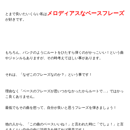
記事リクエスト
メロディアスなベースフレーズ
とまで良いたいくらい私は
ログイン
が好きです。
LINK
muevoクラウドファンディング
もちろん、パンクのようにルートをひたすら弾くのがかっこいい！という曲
やジャンルもありますが、その時考えてほしい事があります。
muevoコミュニティ
それは、「なぜこのフレーズなのか？」という事です！
ぶいクラ！by muevo
ぶいコミュ！by muevo
理由なく「ベースのフレーズが思いつかなかったからルートで…」ではかっ
こ良くありません。
ぶいマガ！ by muevo
最低でもその曲を想って、自分が良いと思うフレーズを弾きましょう！
Follow us
他の人から、「この曲のベースいいね！」と言われた時に「でしょ！」と言
えるくらい自分の中に説得力を持てれば最高です！