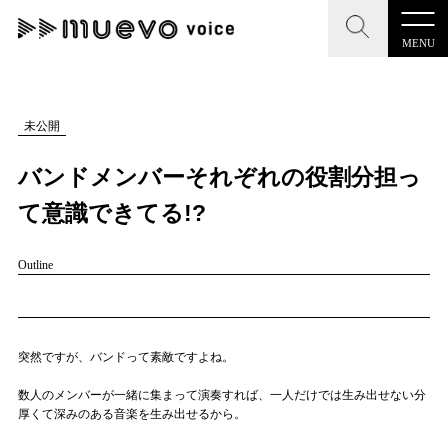
MENU
CLOSE
CLOSE
muevo media
記事を検索する
未公開
"読者の声を形にする”音楽特化メディア
バンドメンバーそれぞれの役割分担っ
て意識できてる!?
Outline
MENU
人気ワード
記事一覧
#男性SSW
#ポップス
#女性SSW
#ロック
プレスリリース一覧
#男性シンガー
#HR/HM
#女性シンガー
突然ですが、バンドって素敵ですよね。
会社概要
#ヒップホップ
#男性シンガーグループ
#R&B/ソウル
数人のメンバーが一緒に集まって演奏すれば、一人だけでは生み出せない分
厚くて深みのある音楽を生み出せるから。
お問い合わせ