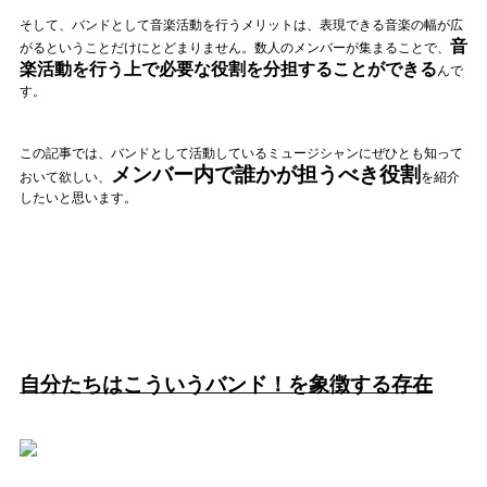
そして、バンドとして音楽活動を行うメリットは、表現できる音楽の幅が広
記事リクエスト
音
がるということだけにとどまりません。数人のメンバーが集まることで、
楽活動を行う上で必要な役割を分担することができる
んで
ログイン
す。
LINK
この記事では、バンドとして活動しているミュージシャンにぜひとも知って
メンバー内で誰かが担うべき役割
おいて欲しい、
を紹介
muevoクラウドファンディング
したいと思います。
muevoコミュニティ
ぶいクラ！by muevo
ぶいコミュ！by muevo
ぶいマガ！ by muevo
自分たちはこういうバンド！を象徴する存在
Follow us