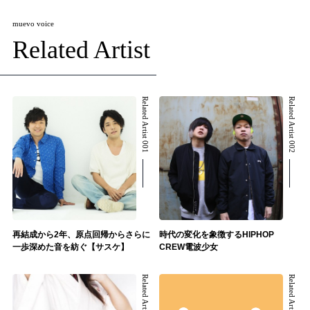
muevo voice
Related Artist
Related Artist 001
Related Artist 002
再結成から2年、原点回帰からさらに
時代の変化を象徴するHIPHOP
一歩深めた音を紡ぐ【サスケ】
CREW電波少女
Related Artist 003
Related Artist 004