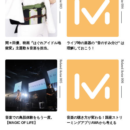
間々田優、映画『はぐれアイドル地
ライブ時の楽器の ”音のすみ分け” は
獄変』主題歌＆音楽を担当。
理解しておこう！
Related Artist 005
Related Artist 006
音楽での鳥肌体験をもう一度。
音楽の聴き方が変わる！国産ストリ
【MAGIC OF LiFE】
ーミングアプリAWAから考える