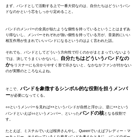
Official SNS
まず、バンドとして活動する上で一番大切なのは、自分たちはどういうバン
ドなのかという芯をしっかり定めること。
バンドのメンバーの全員が似たような個性を持っているということはまずあ
り得ないし、メンバーそれぞれが強い個性を持っている方が、音楽的にいい
相互作用が生まれていいバンドになるというのはよく言われた話。
それでも、バンドとしてどういう方向性で行くのかがまとまっていないよう
自分たちはどういうバンドなの
では、決してうまくいかないし、
か
をリスナーにも分かりやすく形で示さないと、なかなかファンが付かない
のが実際のところなんよね。
バンドを象徴するシンボル的な役割を担うメンバ
そこで、
ー
が必要になってくる。
○○というメンバーを見れば××というバンドが自然と浮かぶ、逆に××という
バンドの核
バンドといえば○○というメンバー、といった
となる役割で
す。
たとえば、ミスチルでいえば桜井さんやし、Queenでいえばフレディー・マ
ーキュリー。そうやっていろんな有名バンドを考えたときに、バンドのボー