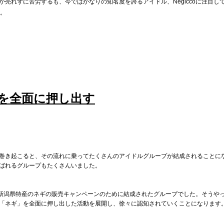
売れずに苦労するも、今ではかなりの知名度を誇るアイドル、Negiccoに注目し
。
を全面に押し出す
が巻き起こると、その流れに乗ってたくさんのアイドルグループが結成されることに
ばれるグループもたくさんいました。
もとは新潟県特産のネギの販売キャンペーンのために結成されたグループでした。そうや
「ネギ」を全面に押し出した活動を展開し、徐々に認知されていくことになります