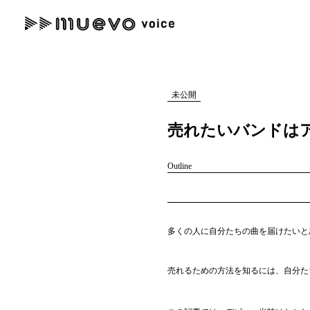
muevo media
記事を検索する
"読者の声を形にする”音楽特化メディア
未公開
売れたいバンドはアイ
Outline
人気ワード
MENU
#男性SSW
#ポップス
#女性SSW
#ロック
#男性シンガー
多くの人に自分たちの曲を届けたいと
記事一覧
プレスリリース一覧
売れるための方法を知るには、自分た
会社概要