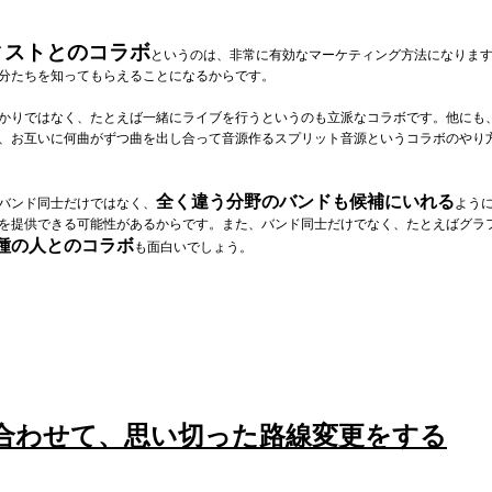
ィストとのコラボ
というのは、非常に有効なマーケティング方法になりま
分たちを知ってもらえることになるからです。
かりではなく、たとえば一緒にライブを行うというのも立派なコラボです。他にも
、お互いに何曲がずつ曲を出し合って音源作るスプリット音源というコラボのやり
全く違う分野のバンドも候補にいれる
バンド同士だけではなく、
よう
を提供できる可能性があるからです。また、バンド同士だけでなく、たとえばグラ
種の人とのコラボ
も面白いでしょう。
合わせて、思い切った路線変更をする