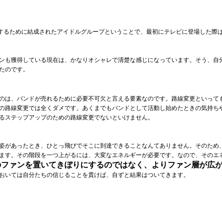
アールするために結成されたアイドルグループということで、最初にテレビに登場した際
ンも獲得している現在は、かなりオシャレで清楚な感じになっています。そう、自
たのです。
のは、バンドが売れるために必要不可欠と言える要素なのです。路線変更といって
の路線変更では全くダメです。あくまでもバンドとして活動し始めたときの気持ち
るステップアップのための路線変更でないといけません。
姿があったとき、ひとっ飛びでそこに到達できることなんてありません。そのため
ます。その階段を一つ上がるには、大変なエネルギーが必要です。なので、そのエ
のファンを置いてきぼりにするのではなく、よりファン層が広
おいては自分たちの信じることを貫けば、自ずと結果はついてきます。