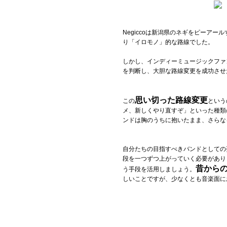
Negiccoは新潟県のネギをピー
り「イロモノ」的な路線でした。
しかし、インディーミュージックファ
を判断し、大胆な路線変更を成功させ
思い切った路線変更
この
という
メ、新しくやり直すぞ」といった種類
ンドは胸のうちに抱いたまま、さらな
自分たちの目指すべきバンドとしての
段を一つずつ上がっていく必要があり
昔から
う手段を活用しましょう。
しいことですが、少なくとも音楽面に