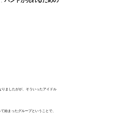
バンドが売れるための
て、
なりましたがが、そういったアイドル
って始まったグループということで、
。