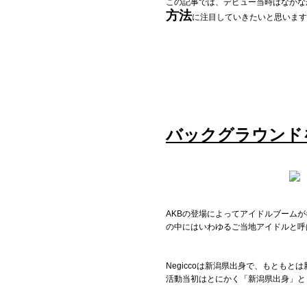
この記事では、デビュー当時はなかなか
お問い合わせ
方法
に注目していきたいと思います
記事リクエスト
ログイン
LINK
バックグラウンド
muevoクラウドファンディング
muevoコミュニティ
ぶいクラ！by muevo
AKBの登場によってアイドルブーム
の中にはいわゆるご当地アイドルと呼
ぶいコミュ！by muevo
ぶいマガ！ by muevo
Negiccoは新潟県出身で、もと
活動当初はとにかく「新潟県出身」と
Follow us