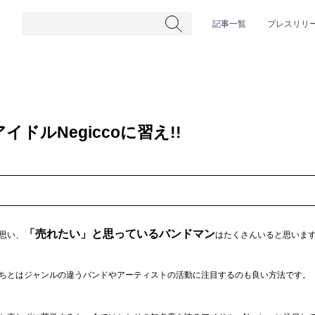
記事一覧
プレスリリ
ドルNegiccoに習え!!
#HR/HM
#女性シンガー
#ヒップホップ
#男性シンガーグルー
「売れたい」と思っているバンドマン
思い、
はたくさんいると思いま
ちとはジャンルの違うバンドやアーティストの活動に注目するのも良い方法です。