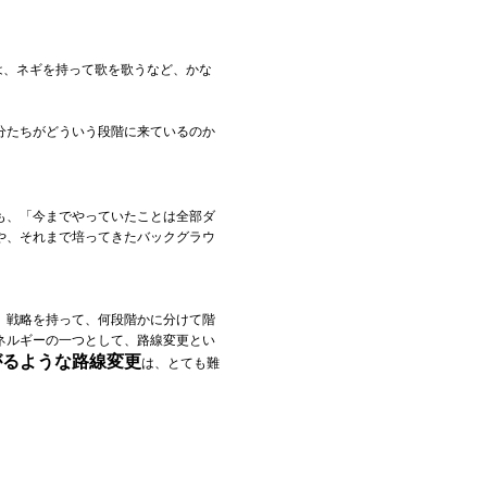
は、ネギを持って歌を歌うなど、かな
分たちがどういう段階に来ているのか
も、「今までやっていたことは全部ダ
や、それまで培ってきたバックグラウ
、戦略を持って、何段階かに分けて階
ネルギーの一つとして、路線変更とい
がるような路線変更
は、とても難