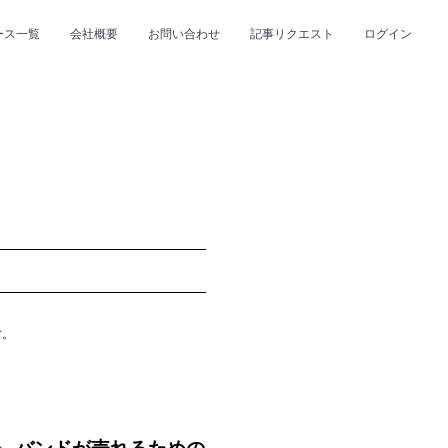
ース一覧
会社概要
お問い合わせ
記事リクエスト
ログイン
CLOSE
CLOSE
プ
#R&B/ソウル
す。