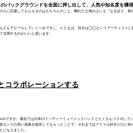
ちのバックグラウンドを全面に押し出して、人気や知名度を獲
の人に応援してもらえるのはもちろんのこと、離れた土地の人にも「なるほど、新
んどんアピールしていくべきですし、たとえば、自分は◯◯というアーティストに
て活用するのがいいと思います。
とコラボレーションする
ccoですが、最近では日本のインディーミュージックバンドとたくさんコラボしています。
楽センスの高い楽曲を提供してもらったことで、それまではアイドル好きだけに知
とになりました。