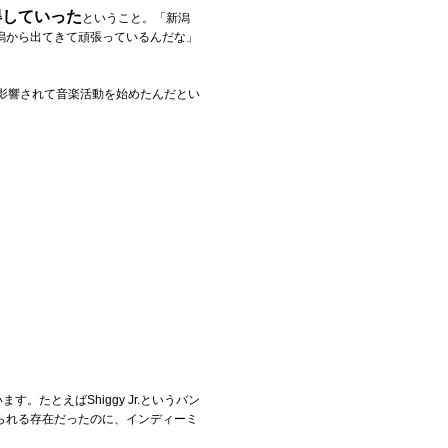
得していった
ということ。「新潟
潟から出てきて頑張っているんだな」
影響されて音楽活動を始めたんだとい
たとえばShiggy Jr.というバン
られる存在だったのに、インディーミ