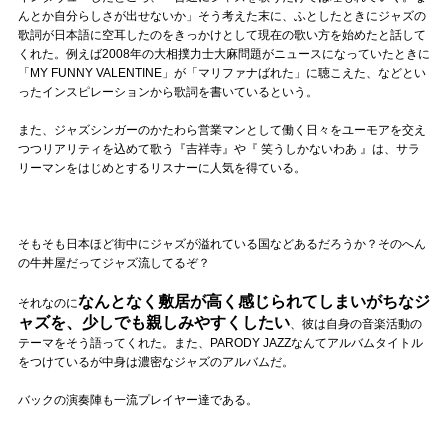
んとか自分らしさが出せないか」そう考えた末に、ふとしたときにジャズの
歌詞が日本語に空耳したのをきっかけとして現在の歌い方を始めたと話して
くれた。例えば2008年の大相撲力士大麻問題がニュースになっていたときに
「MY FUNNY VALENTINE」が「マリファナばれた」に聴こえた、などとい
ったインスピレーションから歌詞を書いているという。
また、ジャズシンガーのかたわら営業マンとして働く日々をユーモアを交え
つつリアリティを込めて歌う『吉祥寺』や『 笑うしかないわあ 』は、サラ
リーマンをはじめとするリスナーに人気を得ている。
そもそも日本ほど街中にジャズが溢れている国などあるだろうか？そのへん
の牛丼屋だってジャズ流してるぞ？
なんとなく敷居が高く感じられてしまいがちなジ
それなのに
ャズを、少しでも親しみやすくしたい
、彼は自身の音楽活動の
テーマをそう語ってくれた。また、PARODY JAZZなんてアルバムタイトル
をつけているが中身は濃密なジャズのアルバムだ。
バックの演奏陣も一流プレイヤー達である。