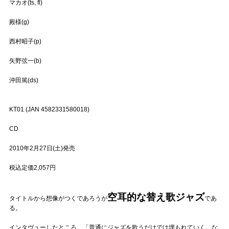
マカオ(ts, fl)
殿様(g)
西村昭子(p)
矢野弦一(b)
沖田篤(ds)
KT01 (JAN 4582331580018)
CD
2010年2月27日(土)発売
税込定価2,057円
空耳的な替え歌ジャズ
タイトルから想像がつくであろうが
であ
る。
インタヴューしたところ、「普通にジャズを歌うだけでは埋もれていく。な