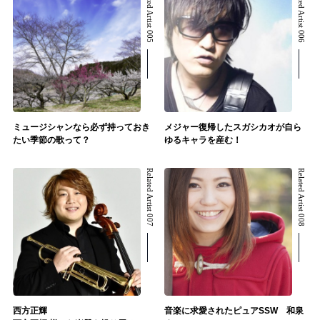
Related Artist 005
Related Artist 006
ミュージシャンなら必ず持っておき
メジャー復帰したスガシカオが自ら
たい季節の歌って？
ゆるキャラを産む！
Related Artist 007
Related Artist 008
西方正輝
音楽に求愛されたピュアSSW 和泉