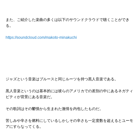
また、ご紹介した楽曲の多くは以下のサウンドクラウドで聴くことができ
る。
https://soundcloud.com/makoto-minakuchi
ジャズという音楽はブルースと同じルーツを持つ黒人音楽である。
黒人音楽というのは基本的には彼らのアメリカでの差別の中にあるネガティ
ビティが背景にある音楽だ。
その歌詞はその鬱憤から生まれた激情を内包したものだ。
苦しみや辛さを燃料にしているしかしその辛さも一定度数を超えるとユーモ
アにすらなってくる。