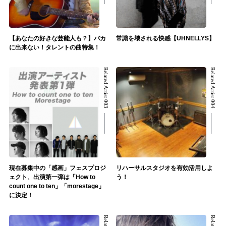
【あなたの好きな芸能人も？】バカ
常識を壊される快感【UHNELLYS】
に出来ない！タレントの曲特集！
Related Artist 003
Related Artist 004
現在募集中の「感画」フェスプロジ
リハーサルスタジオを有効活用しよ
ェクト、出演第一弾は「How to
う！
count one to ten」「morestage」
に決定！