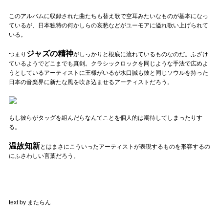
このアルバムに収録された曲たちも替え歌で空耳みたいなものが基本になっ
ているが、日本独特の何かしらの哀愁などがユーモアに溢れ歌い上げられて
いる。
ジャズの精神
つまり
がしっかりと根底に流れているものなのだ。ふざけ
ているようでどこまでも真剣。クラシックロックを同じような手法で広めよ
うとしているアーティストに王様がいるが水口誠も彼と同じソウルを持った
日本の音楽界に新たな風を吹き込ませるアーティストだろう。
もし彼らがタッグを組んだらなんてことを個人的は期待してしまったりす
る。
温故知新
とはまさにこういったアーティストが表現するものを形容するの
にふさわしい言葉だろう。
text by またらん