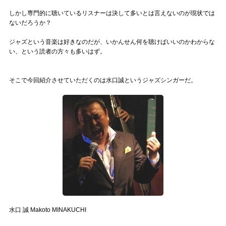
記事リクエスト
しかし専門的に聴いているリスナーは決して多いとは言えないのが現状では
ないだろうか？
ログイン
ジャズという音楽は好きなのだが、いかんせん何を聴けばいいのかわからな
い、という読者の方々も多いはず。
LINK
そこで今回紹介させていただくのは水口誠というジャズシンガーだ。
muevoクラウドファンディング
muevoコミュニティ
ぶいクラ！by muevo
ぶいコミュ！by muevo
ぶいマガ！ by muevo
Follow us
水口 誠 Makoto MINAKUCHI