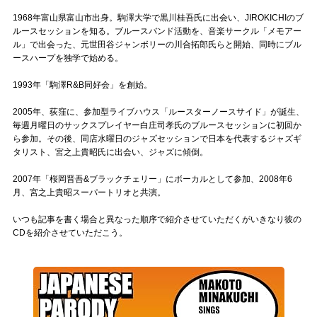
Official SNS
1968年富山県富山市出身。駒澤大学で黒川桂吾氏に出会い、JIROKICHIのブ
ルースセッションを知る。ブルースバンド活動を、音楽サークル「メモアー
ル」で出会った、元世田谷ジャンボリーの川合拓郎氏らと開始、同時にブル
ースハープを独学で始める。
1993年「駒澤R&B同好会」を創始。
2005年、荻窪に、参加型ライブハウス「ルースターノースサイド」が誕生、
毎週月曜日のサックスプレイヤー白庄司孝氏のブルースセッションに初回か
ら参加。その後、同店水曜日のジャズセッションで日本を代表するジャズギ
タリスト、宮之上貴昭氏に出会い、ジャズに傾倒。
2007年「桜岡晋吾&ブラックチェリー」にボーカルとして参加、2008年6
月、宮之上貴昭スーパートリオと共演。
いつも記事を書く場合と異なった順序で紹介させていただくがいきなり彼の
CDを紹介させていただこう。