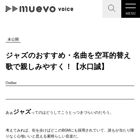
MENU
CLOSE
CLOSE
muevo media
記事を検索する
未公開
"読者の声を形にする”音楽特化メディア
ジャズのおすすめ・名曲を空耳的替え
歌で親しみやすく！【水口誠】
Outline
MENU
人気ワード
記事一覧
#男性SSW
#ポップス
#女性SSW
#ロック
プレスリリース一覧
ジャズ
#男性シンガー
#HR/HM
#女性シンガー
あぁ
ってのはどうしてこうとっつきづらいのだろう。
会社概要
#ヒップホップ
#男性シンガーグループ
#R&B/ソウル
考えてみれば、街を歩けばどこのBGMにも採用されていて、誰もが当たり障
お問い合わせ
りなく心地いいと思える素晴らしい音楽だ。