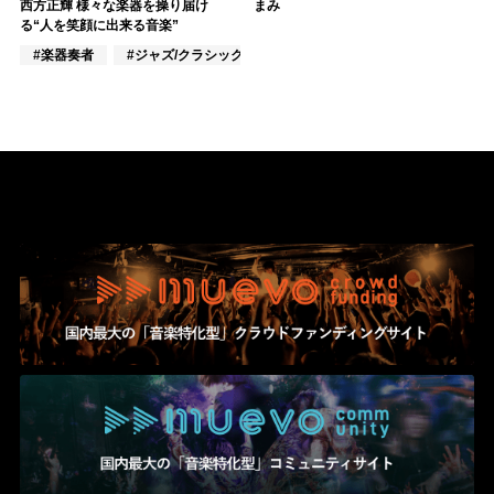
西方正輝 様々な楽器を操り届け
まみ
る“人を笑顔に出来る音楽”
#楽器奏者
#ジャズ/クラシック
#J-POP