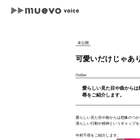
muevo media
記事を検索する
"読者の声を形にする”音楽特化メディア
未公開
可愛いだけじゃあり
Outline
人気ワード
愛らしい見た目や曲からは
MENU
尋をご紹介します。
#男性SSW
#ポップス
#女性SSW
#ロック
#男性シンガー
記事一覧
愛らしい見た目や曲からは想像のつか
プレスリリース一覧
漢らしい行動や精神というギャップを
会社概要
中村千尋をご紹介します。