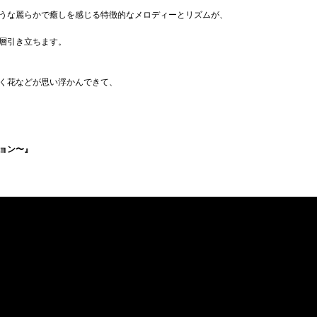
うな麗らかで癒しを感じる特徴的なメロディーとリズムが、
層引き立ちます。
く花などが思い浮かんできて、
ョン〜』