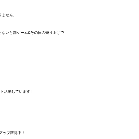
りません。
らないと罰ゲーム&その日の売り上げで
。
ット活動しています！
アップ獲得中！！