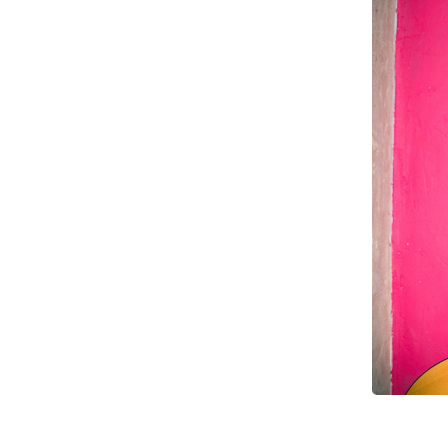
お問い合わせ
記事リクエスト
ログイン
LINK
muevoクラウドファンディング
muevoコミュニティ
ぶいクラ！by muevo
ぶいコミュ！by muevo
ぶいマガ！ by muevo
Follow us