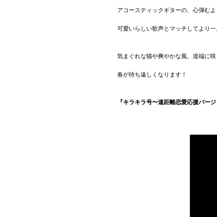
アコースティックギターの、心弾むよ
可愛いらしい歌声とマッチしてより一
気まぐれな猫や爽やかな風、道端に咲
春が待ち遠しくなります！
『キラキラ号〜遠距離恋愛応援バージ