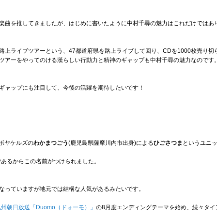
楽曲を推してきましたが、はじめに書いたように中村千尋の魅力はこれだけではあ
路上ライブツアーという、47都道府県を路上ライブして回り、CDを1000枚売り切
ツアーをやってのける漢らしい行動力と精神のギャップも中村千尋の魅力なのです
ギャップにも注目して、今後の活躍を期待したいです！
とボヤケルズの
わかまつごう
(鹿児島県薩摩川内市出身)による
ひごさつま
というユニ
トであるからこの名前がつけられました。
なっていますが地元では結構な人気があるみたいです。
九州朝日放送「Duomo（ドォーモ）」
の8月度エンディングテーマを始め、続々タイ