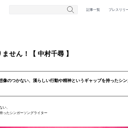
記事一覧
プレスリリ
ません！【 中村千尋 】
想像のつかない、漢らしい行動や精神というギャップを持ったシン
#HR/HM
#女性シンガー
#ヒップホップ
#男性シンガーグルー
ない、
持ったシンガーソングライター