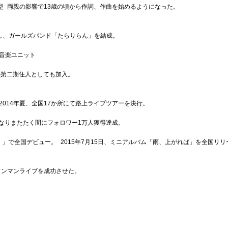
B型 両親の影響で13歳の頃から作詞、作曲を始めるようになった。
し、ガールズバンド「たらりらん」を結成。
音楽ユニット
ouse)の第二期住人としても加入。
014年夏、全国17か所にて路上ライブツアーを決行。
題となりまたたく間にフォロワー1万人獲得達成。
す。」で全国デビュー。 2015年7月15日、ミニアルバム「雨、上がれば」を全国リ
ワンマンライブを成功させた。