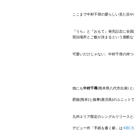
ここまで中村千尋の愛らしい見た目や
『うら』と『おもて』発売記念に全国
宿泊場所とご飯が決まるという過酷な
可愛いだけじゃない、中村千尋の持つ
他にも
中村千尋
(熊本県八代市出身) 
肥後(熊本)と薩摩(鹿児島)のユニッ
九州エリア限定のシングルリリースと
デビュー作「手紙を書く癖」は
KBC