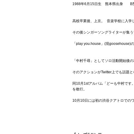
1988年6月15日生 熊本県出身 
Official SNS
高校卒業後、上京。 音楽学校に入学
その後シンガーソングライターが集う
「play you.house」(現gooseh
「中村千尋」としてソロ活動開始後の2
そのアクションがTwitter上でも話
同10月1stアルバム「どーも中村で
を敢行。
10月10日には初の渋谷クアトロでの