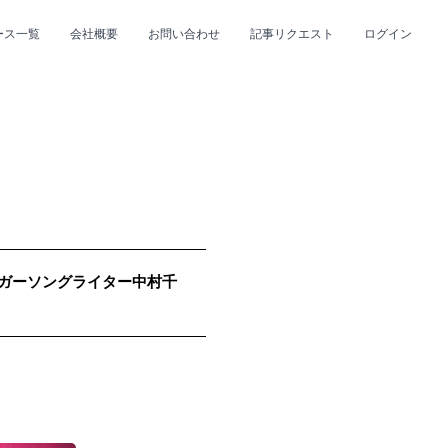
ース一覧
会社概要
お問い合わせ
記事リクエスト
ログイン
CLOSE
CLOSE
ガーソングライター中村千
プ
#R&B/ソウル