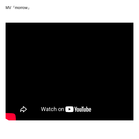
MV『morrow』