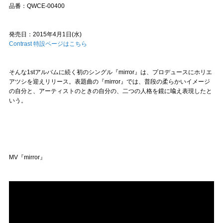
品番：QWCE-00400
発売日：2015年4月1日(水)
Contrast 特設ページはこちら
そんな1stアルバムに続く初のシングル『mirror』は、プロデュースにホリエ
アツシを迎えリリース。表題曲の『mirror』では、普段の柔らかいイメージ
の自分と、アーティストのときの自分の、二つの人格を鏡に喩え表現したと
いう。
MV『mirror』