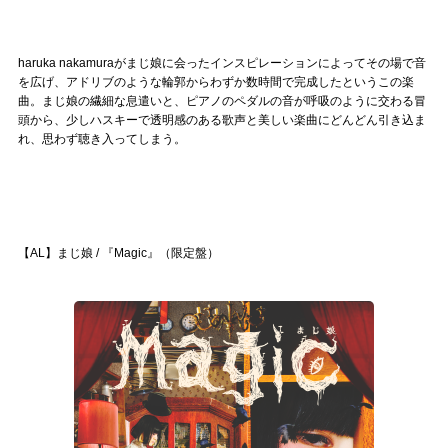
haruka nakamuraがまじ娘に会ったインスピレーションによってその場で音
を広げ、アドリブのような輪郭からわずか数時間で完成したというこの楽
曲。まじ娘の繊細な息遣いと、ピアノのペダルの音が呼吸のように交わる冒
頭から、少しハスキーで透明感のある歌声と美しい楽曲にどんどん引き込ま
れ、思わず聴き入ってしまう。
【AL】まじ娘 / 『Magic』（限定盤）