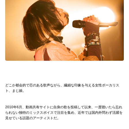
記事リクエスト
ログイン
LINK
muevoクラウドファンディング
muevoコミュニティ
ぶいクラ！by muevo
どこか都会的で芯のある歌声ながら、繊細な印象を与える女性ボーカリス
ぶいコミュ！by muevo
ト、まじ娘。
ぶいマガ！ by muevo
2010年6月、動画共有サイトに自身の歌を投稿して以来、一度聴いたら忘れ
られない独特のミックスボイスで注目を集め、近年では国内外問わず活躍を
見せている話題のアーティストだ。
Follow us