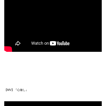
【MV】『心做し』