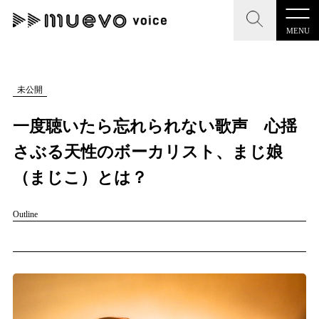
MENU
muevo media
記事を検索する
未公開
"読者の声を形にする”音楽特化メディア
一度聴いたら忘れられない歌声 心揺
さぶる天性のボーカリスト、まじ娘
（まじこ）とは？
MENU
人気ワード
Outline
記事一覧
#男性SSW
#ポップス
#女性SSW
#ロック
#男性シンガー
プレスリリース一覧
#HR/HM
#女性シンガー
#ヒップホップ
#男性シンガーグルー
会社概要
#R&B/ソウル
お問い合わせ