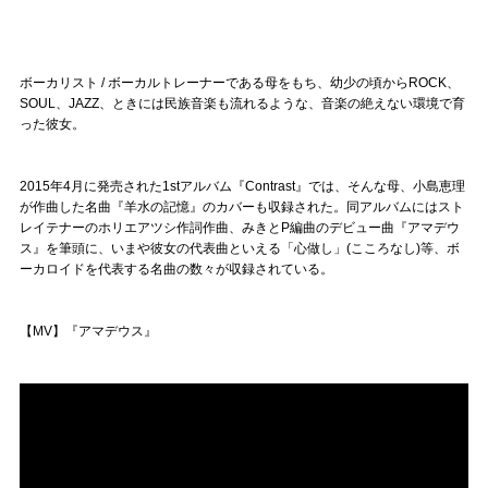
Official SNS
ボーカリスト / ボーカルトレーナーである母をもち、幼少の頃からROCK、
SOUL、JAZZ、ときには民族音楽も流れるような、音楽の絶えない環境で育
った彼女。
2015年4月に発売された1stアルバム『Contrast』では、そんな母、小島恵理
が作曲した名曲『羊水の記憶』のカバーも収録された。同アルバムにはスト
レイテナーのホリエアツシ作詞作曲、みきとP編曲のデビュー曲『アマデウ
ス』を筆頭に、いまや彼女の代表曲といえる「心做し」(こころなし)等、ボ
ーカロイドを代表する名曲の数々が収録されている。
【MV】『アマデウス』