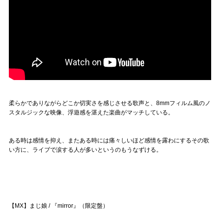
柔らかでありながらどこか切実さを感じさせる歌声と、8mmフィルム風のノ
スタルジックな映像、浮遊感を湛えた楽曲がマッチしている。
ある時は感情を抑え、またある時には痛々しいほど感情を露わにするその歌
い方に、ライブで涙する人が多いというのもうなずける。
【MX】まじ娘 / 『mirror』（限定盤）