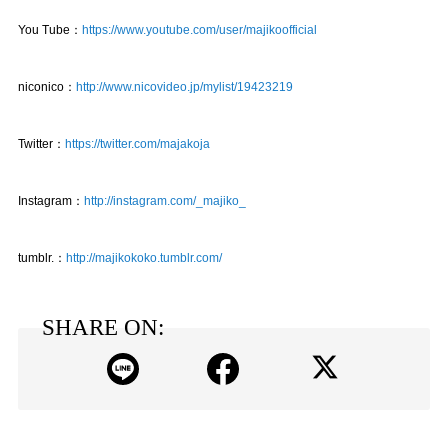
You Tube：
https://www.youtube.com/user/majikoofficial
niconico：
http://www.nicovideo.jp/mylist/19423219
Twitter：
https://twitter.com/majakoja
Instagram：
http://instagram.com/_majiko_
tumblr.：
http://majikokoko.tumblr.com/
SHARE ON: