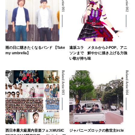
雨の日に聴きたくなるバンド 【Take
遠坂ユラ メタルからJ-POP、アニ
my umbrella】
ソンまで 鮮やかに描き上げる力強
い歌が持ち味
Related Artist 003
Related Artist 004
西日本最大級屋内音楽フェスMUSIC
ジャパニーズロックの救世主ircle