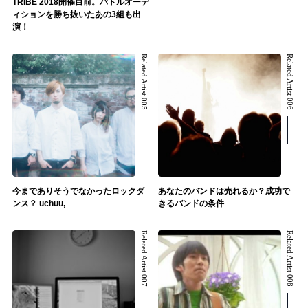
TRIBE 2018開催目前。バトルオーデ
ィションを勝ち抜いたあの3組も出
演！
Related Artist 005
Related Artist 006
今までありそうでなかったロックダ
あなたのバンドは売れるか？成功で
ンス？ uchuu,
きるバンドの条件
Related Artist 007
Related Artist 008