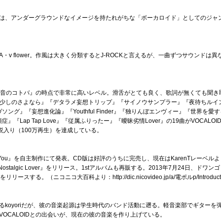
は、アンダーグラウンドなイメージを持たれがちな「ボーカロイド」としてのジャ
・IA・v flower。作風は大きく分類するとJ-ROCKと言えるが、一曲ずつサウン
ある『音のコトバ』の時点で非常に高いレベル。滑舌がとても良く、歌詞が無くても聞
ほんの少しのさよなら』『デタラメ妄想トリップ』『サイノウサンプラー』『夜待ちル
千年ラヴソング』『妄想進化論』『Youthful Finder』『独りんぼエンヴィー』『世界を愛
症』『Lap Tap Love』『従属ふりったー』『曖昧劣情Lover』の19曲がVOCAL
伝説入り（100万再生）を達成している。
rive You』を自主制作にて発表。CD版は好評のうちに完売し、現在はKarenTレー
Nostalgic Lover』をリリース。1stアルバムも再販する。2013年7月24日、
をリリースする。（ニコニコ大百科より：http://dic.nicovideo.jp/a/電ポルp/Introduc
るkoyoriだが、彼の音楽起源は学生時代のバンド活動に遡る。軽音楽部でギターを
OCALOIDとの出会いが、現在の彼の音楽を作り上げている。