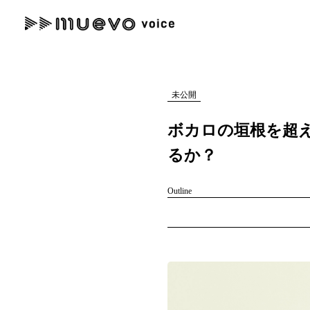
muevo media
記事を検索する
"読者の声を形にする”音楽特化メディア
未公開
ボカロの垣根を超え
るか？
人気ワード
Outline
MENU
#男性SSW
#ポップス
#女性SSW
#ロック
#男性シンガー
記事一覧
プレスリリース一覧
会社概要