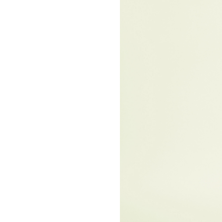
お問い合わせ
記事リクエスト
ログイン
LINK
muevoクラウドファンディング
muevoコミュニティ
ぶいクラ！by muevo
ぶいコミュ！by muevo
ぶいマガ！ by muevo
Follow us