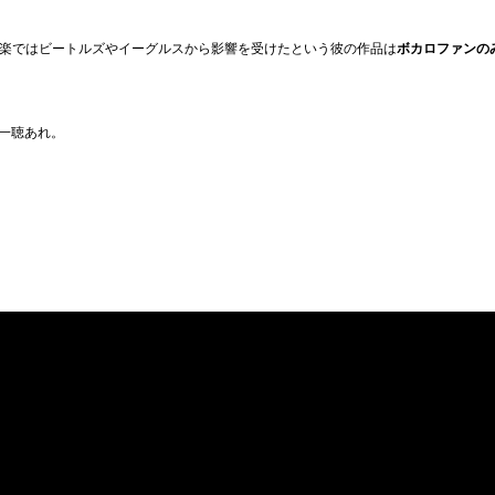
88、洋楽ではビートルズやイーグルスから影響を受けたという彼の作品は
ボカロファンの
一聴あれ。