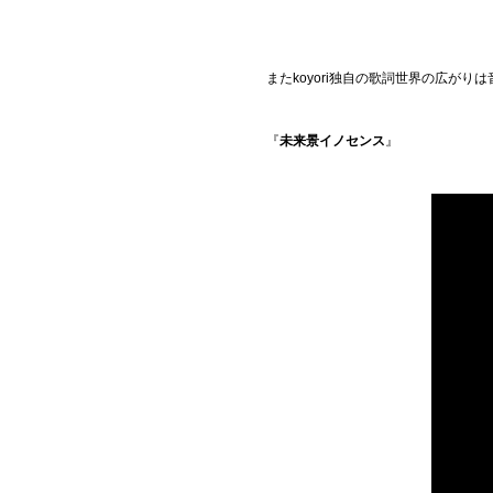
またkoyori独自の歌詞世界の広が
『
未来景イノセンス
』