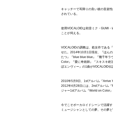
キャッチーで耳障りの良い彼の音楽性
されている。
使用VOCALOIDは初音ミク・GUMI
ことが伺える。
VOCALOIDの調教は、処女作で
せた。2014年10月1日現在、『
たつ』『blue blue blue』『幾
Color』『愛に奇術師』『スキスキ絶頂
ぼエンヴィー』の1曲がVOCALOID
2010年5月9日、1stアルバム『Ar
2012年4月28日には、2ndアルバム『
ジャー1stアルバム『World on Color』
今でこそボーカロイドシーンで活躍す
ミュージシャンとしての夢。その夢とV