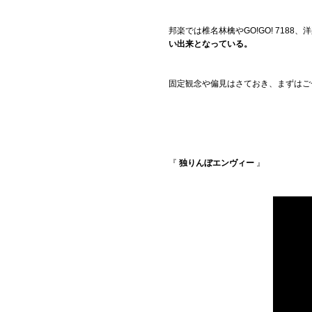
邦楽では椎名林檎やGO!GO! 71
い出来となっている。
固定観念や偏見はさておき、まずはご
『
独りんぼエンヴィー
』