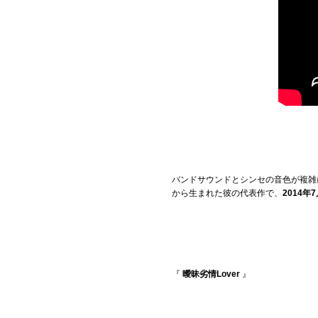
バンドサウンドとシンセの音色が複雑
から生まれた彼の代表作で、
2014
『
曖昧劣情Lover
』