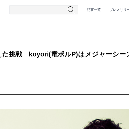
記事一覧
プレスリリ
た挑戦 koyori(電ポルP)はメジャーシ
#HR/HM
#女性シンガー
#ヒップホップ
#男性シンガーグルー