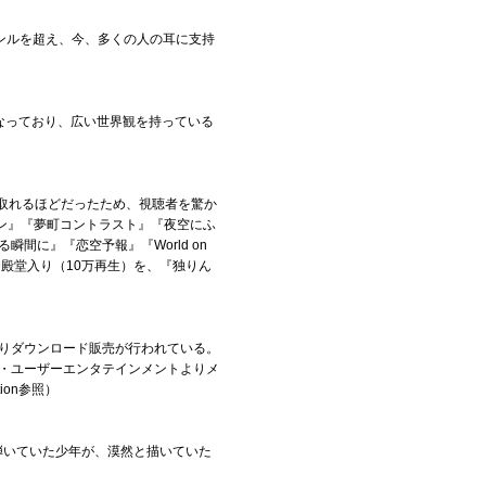
ンルを超え、今、多くの人の耳に支持
ドは異なっており、広い世界観を持っている
き取れるほどだったため、視聴者を驚か
イン』『夢町コントラスト』『夜空にふ
する瞬間に』『恋空予報』『World on
OID殿堂入り（10万再生）を、『独りん
ベルよりダウンロード販売が行われている。
ドワンゴ・ユーザーエンタテインメントよりメ
tion参照）
弾いていた少年が、漠然と描いていた