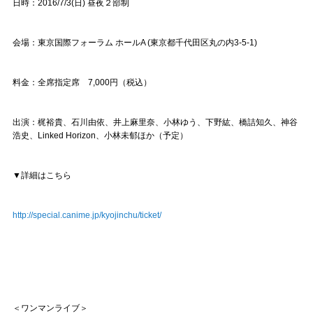
日時：2016/7/3(日) 昼夜２部制
会場：東京国際フォーラム ホールA (東京都千代田区丸の内3-5-1)
料金：全席指定席 7,000円（税込）
出演：梶裕貴、石川由依、井上麻里奈、小林ゆう、下野紘、橋詰知久、神谷
浩史、Linked Horizon、小林未郁ほか（予定）
▼詳細はこちら
http://special.canime.jp/kyojinchu/ticket/
＜ワンマンライブ＞