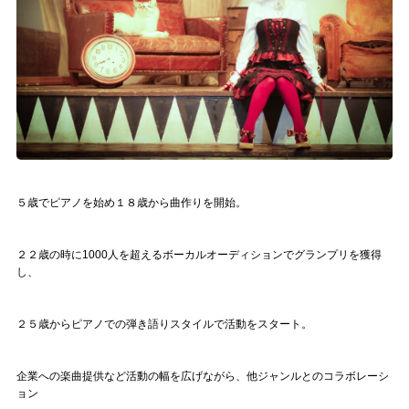
記事リクエスト
ログイン
LINK
muevoクラウドファンディング
muevoコミュニティ
５歳でピアノを始め１８歳から曲作りを開始。
ぶいクラ！by muevo
２２歳の時に1000人を超えるボーカルオーディションでグランプリを獲得
し、
ぶいコミュ！by muevo
ぶいマガ！ by muevo
２５歳からピアノでの弾き語りスタイルで活動をスタート。
Follow us
企業への楽曲提供など活動の幅を広げながら、他ジャンルとのコラボレーシ
ョン