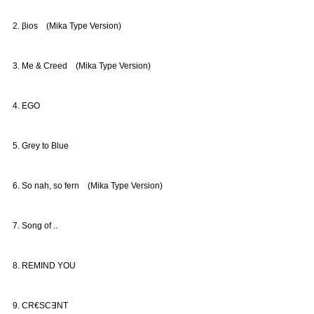
2. βios (Mika Type Version)
3. Me & Creed (Mika Type Version)
4. EGO
5. Grey to Blue
6. So nah, so fern (Mika Type Version)
7. Song of ..
8. REMIND YOU
9. CR€SC∃NT