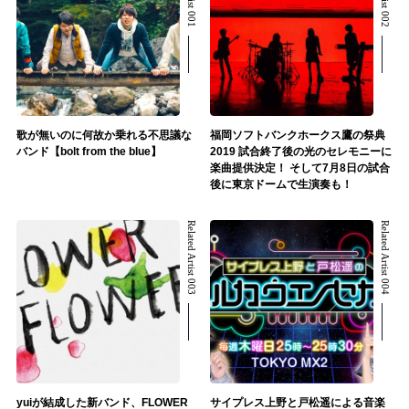
歌が無いのに何故か乗れる不思議な
福岡ソフトバンクホークス鷹の祭典
バンド【bolt from the blue】
2019 試合終了後の光のセレモニーに
楽曲提供決定！ そして7月8日の試合
後に東京ドームで生演奏も！
Related Artist 003
Related Artist 004
yuiが結成した新バンド、FLOWER
サイプレス上野と戸松遥による音楽