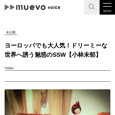
MENU
CLOSE
CLOSE
muevo media
記事を検索する
未公開
"読者の声を形にする”音楽特化メディア
ヨーロッパでも大人気！ドリーミーな
世界へ誘う魅惑のSSW【小林未郁】
Outline
MENU
人気ワード
記事一覧
#男性SSW
#ポップス
#女性SSW
#ロック
プレスリリース一覧
#男性シンガー
#HR/HM
#女性シンガー
会社概要
#ヒップホップ
#男性シンガーグループ
#R&B/ソウル
お問い合わせ