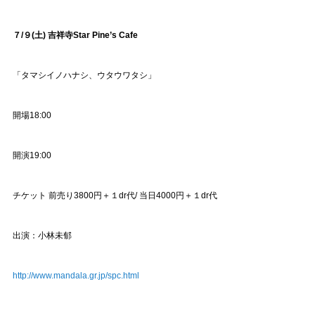
７/９(土) 吉祥寺Star Pine’s Cafe
「タマシイノハナシ、ウタウワタシ」
開場18:00
開演19:00
チケット 前売り3800円＋１dr代/ 当日4000円＋１dr代
出演：小林未郁
http://www.mandala.gr.jp/spc.html