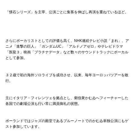
Official SNS
「懐石シリーズ」を主宰、公演ごとに集客を伸ばし再演を重ねているほど。
さらにボーカリストとしての評価も高く、NHK連続テレビ小説「まれ」、ア
ニメ「進撃の巨人」「ガンダムUC」「アルドノアゼロ」やテレビドラマ
「医龍３」映画「プラチナデータ」など数々のサウンドトラックにボーカル
として参加。
３２歳で初の海外ソロライブを成功させ、以来、毎年ヨーロッパツアーを敢
行。
主にイタリア・フィレンツェを拠点とし、剱伎衆かむゐへフィーチャーした
各国での劇場公演も行い常に満員御礼の状態。
ポーランドではジャズの殿堂であるブルーノートでのかむゐ単独公演にもゲ
スト参加しています。