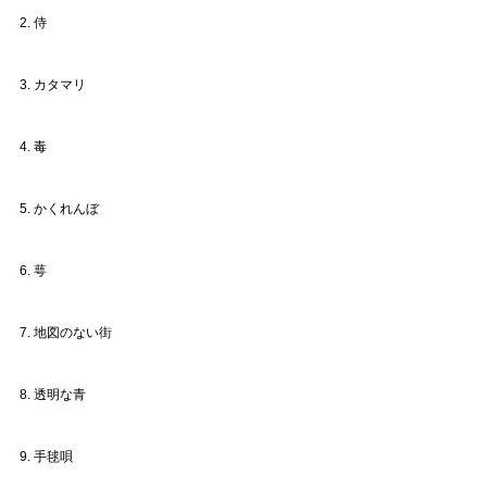
2. 侍
3. カタマリ
4. 毒
5. かくれんぼ
6. 萼
7. 地図のない街
8. 透明な青
9. 手毬唄