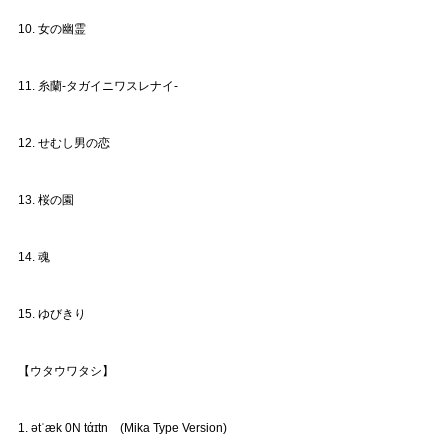
10. 女の幽霊
11. 糸蘭-タガイニワスレナイ-
12. せむし男の恋
13. 桜の園
14. 魂
15. ゆびきり
【ウタウワタシ】
1. ətˈæk 0N tάɪtn (Mika Type Version)