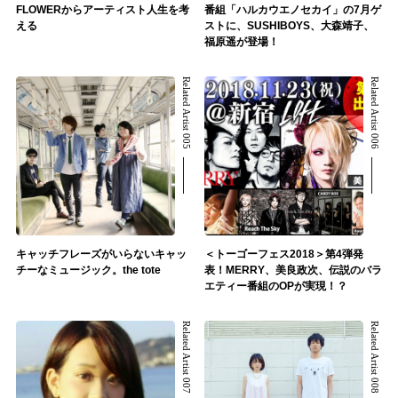
FLOWERからアーティスト人生を考
番組「ハルカウエノセカイ」の7月ゲ
える
ストに、SUSHIBOYS、大森靖子、
福原遥が登場！
Related Artist 005
Related Artist 006
キャッチフレーズがいらないキャッ
＜トーゴーフェス2018＞第4弾発
チーなミュージック。the tote
表！MERRY、美良政次、伝説のバラ
エティー番組のOPが実現！？
Related Artist 007
Related Artist 008