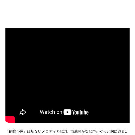
『飼育小屋』は切ないメロディと歌詞、情感豊かな歌声がぐっと胸に迫る1