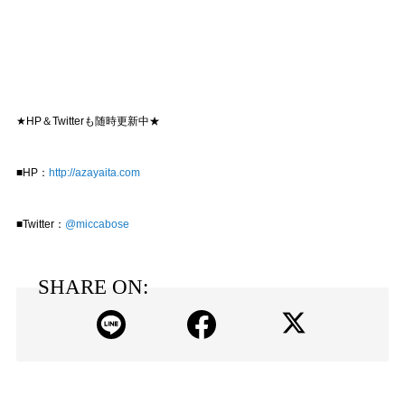
★HP＆Twitterも随時更新中★
■HP：
http://azayaita.com
■Twitter：
@
miccabose
SHARE ON: