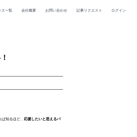
ース一覧
会社概要
お問い合わせ
記事リクエスト
ログイン
CLOSE
CLOSE
い！
プ
#R&B/ソウル
れば知るほど、
応援したいと思えるバ