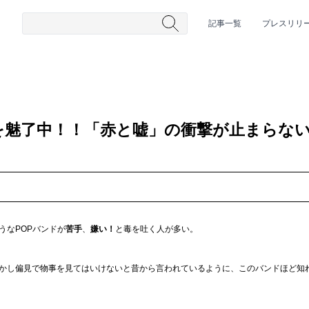
記事一覧
プレスリリ
を魅了中！！「赤と嘘」の衝撃が止まらな
#HR/HM
#女性シンガー
#ヒップホップ
#男性シンガーグルー
うなPOPバンドが
苦手
、
嫌い！
と毒を吐く人が多い。
かし偏見で物事を見てはいけないと昔から言われているように、このバンドほど知