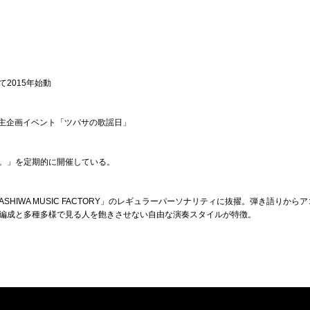
2015年始動
、自主企画イベント「ツバサの歌謡日」
。」を定期的に開催している。
「KASHIWA MUSIC FACTORY」のレギュラーパーソナリティに抜擢。弾き語り
編成と多種多様で見る人を飽きさせない自由な演奏スタイルが特徴。