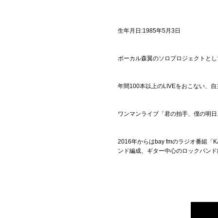
生年月日:1985年5月3日
ボーカル森翼のソロプロジェクトとして
年間100本以上のLIVEをおこない
ワンマンライブ「君の拍手、僕の明日
2016年からはbay fmのラジオ番組
ンド編成、ギター中心のロックバンド