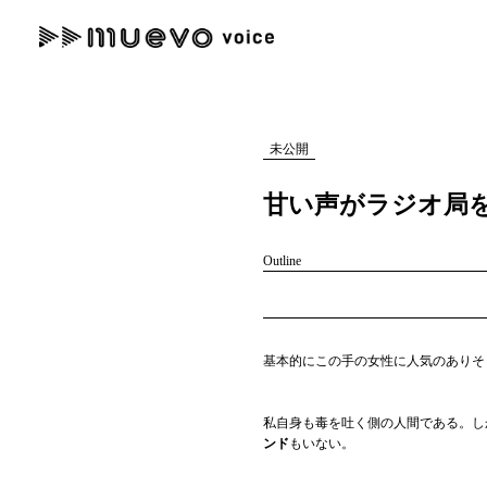
muevo media
記事を検索する
"読者の声を形にする”音楽特化メディア
未公開
甘い声がラジオ局
Outline
人気ワード
MENU
#男性SSW
#ポップス
#女性SSW
#ロック
#男性シンガー
基本的にこの手の女性に人気のありそ
記事一覧
プレスリリース一覧
私自身も毒を吐く側の人間である。し
ンド
もいない。
会社概要