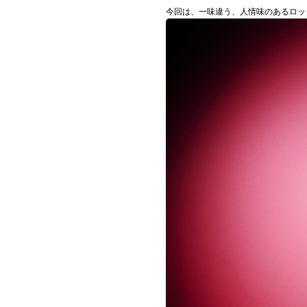
今回は、一味違う、人情味のあるロッ
お問い合わせ
記事リクエスト
ログイン
LINK
muevoクラウドファンディング
muevoコミュニティ
ぶいクラ！by muevo
ぶいコミュ！by muevo
ぶいマガ！ by muevo
Follow us