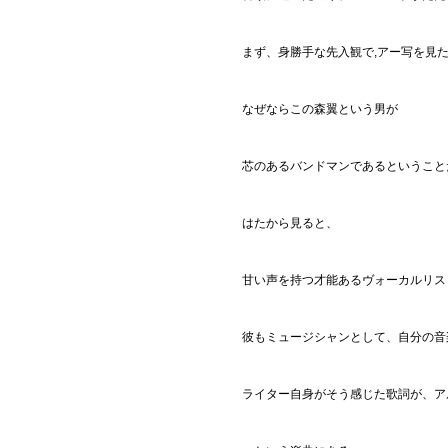
まず、身勝手な先入観で,アー写を見
なぜならこの森翼という男が
芯のあるバンドマンであるということ
はたから見ると、
甘い声を持つ才能あるヴォーカルリス
彼もミュージシャンとして、自分の音
ライター自身がそう感じた歌詞が、ア