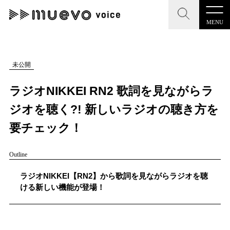
MENU
CLOSE
CLOSE
muevo media
記事を検索する
未公開
"読者の声を形にする”音楽特化メディア
ラジオNIKKEI RN2 歌詞を見ながらラ
ジオを聴く?! 新しいラジオの聴き方を
要チェック！
MENU
人気ワード
Outline
記事一覧
#男性SSW
#ポップス
#女性SSW
#ロック
ラジオNIKKEI【RN2】から歌詞を見ながらラジオを聴
プレスリリース一覧
#男性シンガー
#HR/HM
#女性シンガー
ける新しい機能が登場！
会社概要
#ヒップホップ
#男性シンガーグループ
#R&B/ソウル
お問い合わせ