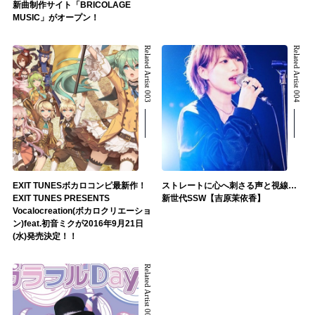
新曲制作サイト「BRICOLAGE
MUSIC」がオープン！
Related Artist 003
Related Artist 004
EXIT TUNESボカロコンピ最新作！
ストレートに心へ刺さる声と視線…
EXIT TUNES PRESENTS
新世代SSW【吉原茉依香】
Vocalocreation(ボカロクリエーショ
ン)feat.初音ミクが2016年9月21日
(水)発売決定！！
Related Artist 005