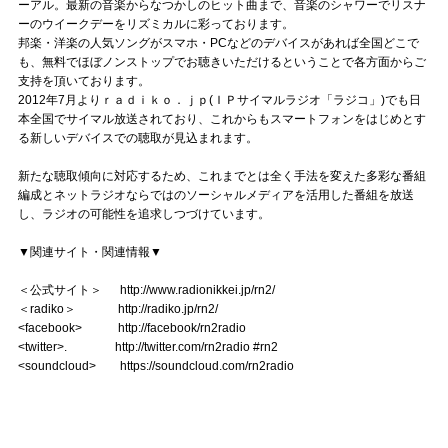
ーアル。最新の音楽からなつかしのヒット曲まで、音楽のシャワーでリスナ
ーのウイークデーをリズミカルに彩っております。
邦楽・洋楽の人気ソングがスマホ・PCなどのデバイスがあれば全国どこで
も、無料でほぼノンストップでお聴きいただけるということで各方面からご
支持を頂いております。
2012年7月よりｒａｄｉｋｏ．ｊｐ(ＩＰサイマルラジオ「ラジコ」)でも日
本全国でサイマル放送されており、これからもスマートフォンをはじめとす
る新しいデバイスでの聴取が見込まれます。
新たな聴取傾向に対応するため、これまでとは全く手法を変えた多彩な番組
編成とネットラジオならではのソーシャルメディアを活用した番組を放送
し、ラジオの可能性を追求しつづけています。
▼
関連サイト・関連情報▼
＜公式サイト＞ http://www.radionikkei.jp/rn2/
＜radiko＞ http://radiko.jp/rn2/
<
facebook>
http://facebook/rn2radio
<
twitter>.
http://twitter.com/rn2radio #rn2
<soundcloud>
https://soundcloud.com/rn2radio