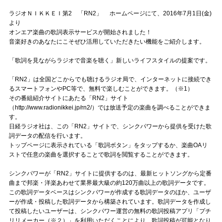
記事リクエスト
ラジオＮＩＫＫＥＩ第2 「RN2」 ホームページにて、
2016年7月1日(金)
より
オンエア楽曲の歌詞表示サービスが開始されました！
ログイン
音楽好きのあなたにこそぜひ活用していただきたい機能をご紹介します。
「歌詞を見ながらラジオで音楽を聴く」新しいライフスタイルの提案です。
LINK
「RN2」は全国どこからでも聴けるラジオ局で、インターネットに接続でき
muevoクラウドファンディング
るスマートフォンやPC等で、無料で楽しむことができます。（※1）
その番組紹介サイトにあたる「RN2」サイト
muevoコミュニティ
（http://www.radionikkei.jp/rn2/）では放送予定の楽曲を調べることができま
す。
日経ラジオ社は、この「RN2」サイトで、シンクパワーから提供を受けた歌
ぶいクラ！by muevo
詞データの配信を行います。
トップページに表示されている「歌詞ボタン」をタップするか、楽曲OAリ
ぶいコミュ！by muevo
ストで任意の楽曲を選択することで歌詞を閲覧することができます。
ぶいマガ！ by muevo
シンクパワーが「RN2」サイトに提供するのは、最新ヒットソングから定番
曲まで邦楽・洋楽あわせて業界最大級の約120万曲以上の歌詞データです。
この歌詞データベースはシンクパワーが作成する歌詞データのほか、ユーザ
ーが作成・投稿した歌詞データから構築されています。歌詞データを作成し
Follow us
て投稿したいユーザーは、シンクパワー運営の無料の歌詞投稿アプリ「プチ
リリメーカー（※２）」を利用いただくことにより、歌詞投稿が可能となり