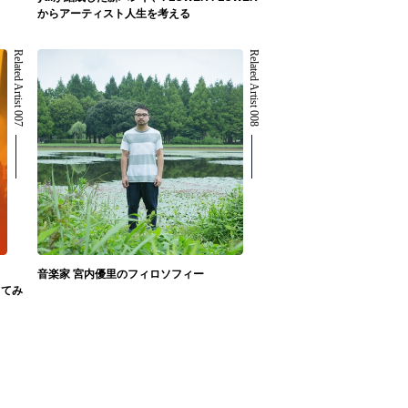
からアーティスト人生を考える
Related Artist 007
Related Artist 008
音楽家 宮内優里のフィロソフィー
してみ