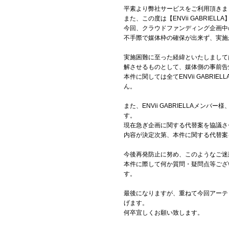
平素より弊社サービスをご利用頂きま
お問い合わせ
また、この度は【ENVii GABRI
今回、クラウドファンディング企画中
記事リクエスト
不手際で媒体枠の確保が出来ず、実施
ログイン
実施困難に至った経緯といたしまして
解させるものとして、媒体側の事前告
本件に関しては全てENVii GAB
ん。
LINK
また、ENVii GABRIELLA
muevoクラウドファンディング
す。
現在急ぎ企画に関する代替案を協議さ
muevoコミュニティ
内容が決定次第、本件に関する代替案
ぶいクラ！by muevo
今後再発防止に努め、このようなご迷
本件に際して何か質問・疑問点等ござ
ぶいコミュ！by muevo
す。
ぶいマガ！ by muevo
最後になりますが、重ねて今回アーテ
げます。
何卒宜しくお願い致します。
Follow us