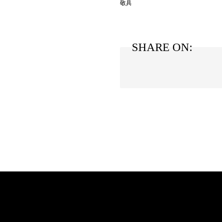
敬具
Official SNS
SHARE ON: