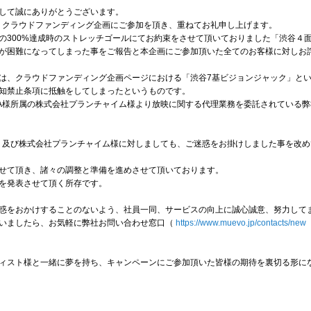
して誠にありがとうございます。
ELLA】クラウドファンディング企画にご参加を頂き、重ねてお礼申し上げます。
の300%達成時のストレッチゴールにてお約束をさせて頂いておりました「渋谷４
が困難になってしまった事をご報告と本企画にご参加頂いた全てのお客様に対しお
は、クラウドファンディング企画ページにおける「渋谷7基ビジョンジャック」とい
知禁止条項に抵触をしてしまったというものです。
RIELLA様所属の株式会社プランチャイム様より放映に関する代理業務を委託されてい
メンバー様、及び株式会社プランチャイム様に対しましても、ご迷惑をお掛けしました事を
せて頂き、諸々の調整と準備を進めさせて頂いております。
を発表させて頂く所存です。
惑をおかけすることのないよう、社員一同、サービスの向上に誠心誠意、努力して
いましたら、お気軽に弊社お問い合わせ窓口（
https://www.muevo.jp/contacts/new
ィスト様と一緒に夢を持ち、キャンペーンにご参加頂いた皆様の期待を裏切る形に