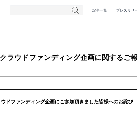
記事一覧
プレスリリ
IELLA クラウドファンディング企画に関する
#HR/HM
#女性シンガー
#ヒップホップ
#男性シンガーグルー
A】 クラウドファンディング企画にご参加頂きました皆様へのお詫び