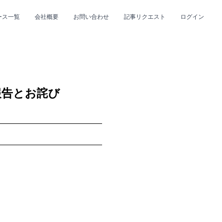
ース一覧
会社概要
お問い合わせ
記事リクエスト
ログイン
CLOSE
CLOSE
ご報告とお詫び
プ
#R&B/ソウル