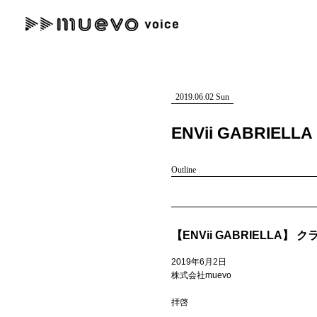
muevo media
記事を検索する
"読者の声を形にする”音楽特化メディア
2019.06.02 Sun
ENVii GABR
Outline
人気ワード
MENU
#男性SSW
#ポップス
#女性SSW
#ロック
#男性シンガー
【ENVii GABRIELL
記事一覧
2019年6月2日
プレスリリース一覧
株式会社muevo
会社概要
拝啓