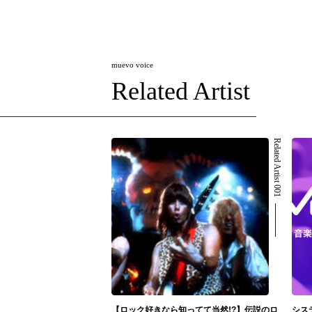
muevo voice
Related Artist
Related Artist 001
【ロック好きなら知ってて当然!?】伝説のロ
シス