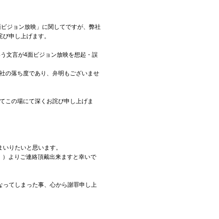
面ビジョン放映」に関してですが、弊社
詫び申し上げます。
う文言が4面ビジョン放映を想起・誤
る弊社の落ち度であり、弁明もございませ
改めてこの場にて深くお詫び申し上げま
まいりたいと思います。
）よりご連絡頂戴出来ますと幸いで
なってしまった事、心から謝罪申し上