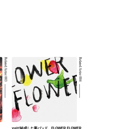
Related Artist 003
Related Artist 004
yuiが結成した新バンド、FLOWER FLOWER