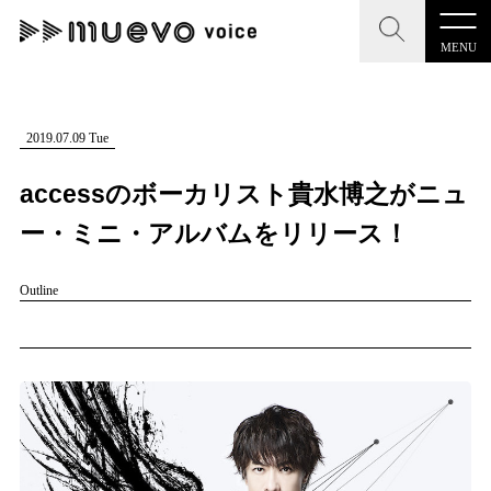
MENU
CLOSE
CLOSE
muevo media
記事を検索する
2019.07.09 Tue
"読者の声を形にする”音楽特化メディア
accessのボーカリスト貴水博之がニュ
ー・ミニ・アルバムをリリース！
Outline
MENU
人気ワード
記事一覧
#男性SSW
#ポップス
#女性SSW
#ロック
プレスリリース一覧
#男性シンガー
#HR/HM
#女性シンガー
会社概要
#ヒップホップ
#男性シンガーグループ
#R&B/ソウル
お問い合わせ