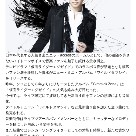
記事リクエスト
ログイン
LINK
muevoクラウドファンディング
日本を代表する人気音楽ユニットaccessのボーカルとして、他の追随を許さ
ないハイトーンボイスで音楽ファンを魅了し続ける貴水博之。
muevoコミュニティ
テレビドラマ「仮面ライダーエグゼイド」でのラスボス役が話題となり幅広
いファン層を獲得した貴水がニュー・ミニ・アルバム『ワイルドタマシイ』
をリリースする。
ぶいクラ！by muevo
昨年、ソロとして８年ぶりにリリースしたアルバム『Gimmick Zone』は
「仮面ライダーエグゼイド」の人気も絡み大好評だった。
ぶいコミュ！by muevo
今作では、ライブ限定にて披露してきた新曲４曲をファンの熱望により音源
化。
ぶいマガ！ by muevo
タイトルチューン「ワイルドタマシイ」など最新曲２曲を加えた全６曲にて
発売される。
音楽制作はライブツアーのバンドメンバーとともに、キャッチーなメロディ
ーを軸にした 幅広い音楽性を実現。
Follow us
また新曲ではシンガーソングライターとしての才能も発揮し、新たな貴水ワ
ールドを開花させている。