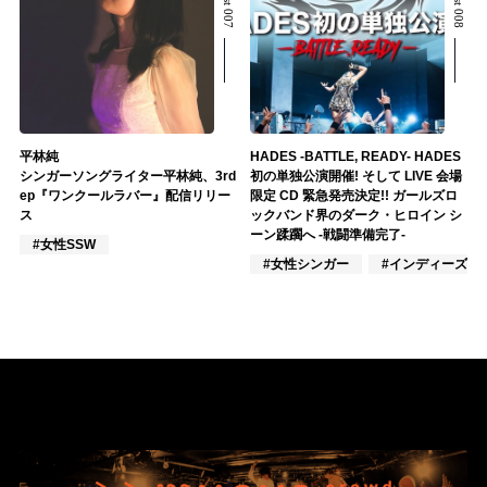
平林純
HADES -BATTLE, READY- HADES
シンガーソングライター平林純、3rd
初の単独公演開催! そして LIVE 会場
ep『ワンクールラバー』配信リリー
限定 CD 緊急発売決定!! ガールズロ
ス
ックバンド界のダーク・ヒロイン シ
ーン蹂躙へ -戦闘準備完了-
#女性SSW
#女性シンガー
#インディーズ