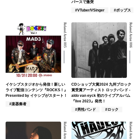
バースで激突
#VTuber/VSinger
#ポップス
Related Artist 005
Related Artist 006
イケシブスタジオから発信！新しい
CDショップ大賞2024 九州ブロック
ライブ配信コンテンツ『ROCKS！』
賞受賞アーティスト ロックバンド -
Presented by イケシブがスタート！
aldo van eyck 初のライブアルバム
『live 2023』発売！
#楽器奏者
#男性バンド
#ロック
Related Artist 007
Related Artist 008