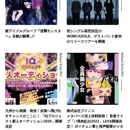
新アイドルグループ『逆襲モンスタ
初シングル発売決定の
ー』全貌が解禁...!!
WOMCADOLE、ゲストバンド参加
のリリースツアーを開催
Related Artist 003
Related Artist 004
九州から発掘・発信！全国へ飛び出
株式会社ブイノス
すチャンスがここに！ 「IQプロジェ
メタバース頂上決戦勃発！ 音楽ライ
クト新人オーディション2020」開催
ブ「バ美肉紅白2022」12/16開催決
決定
定！ ボイチェン軍と両声類軍がメタ