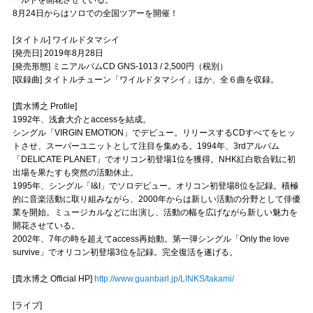
Official SNS
8月24日からはソロでの全国ツアーを開催！
[タイトル] ワイルドタマシイ
[発売日] 2019年8月28日
[発売形態] ミニアルバムCD GNS-1013 / 2,500円（税別）
[収録曲] タイトルチューン「ワイルドタマシイ」ほか、全６曲を収録。
[貴水博之 Profile]
1992年、浅倉大介とaccessを結成。
シングル「VIRGIN EMOTION」でデビュー。リリースするCDすべてをヒッ
トさせ、スーパーユニットとして注目を集める。1994年、3rdアルバム
「DELICATE PLANET」でオリコン初登場1位を獲得。NHK紅白歌合戦に初
出場を果たすも突然の活動休止。
1995年、シングル「I&I」でソロデビュー。オリコン初登場8位を記録。積極
的に音楽活動に取り組みながら、2000年からは新しい活動の分野として俳優
業を開始。ミュージカルなどに出演し、活動の幅を広げながら新しい魅力を
開花させている。
2002年、7年の時を超えてaccess再始動。第一弾シングル「Only the love
survive」でオリコン初登場3位を記録。完全復活を遂げる。
[貴水博之 Official HP]
http://www.guanbarl.jp/LINKS/takami/
[ライブ]