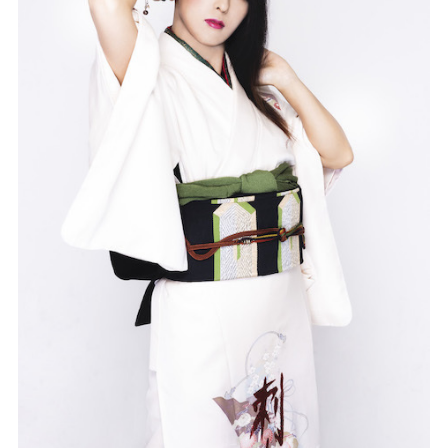
記事リクエスト
ログイン
LINK
muevoクラウドファンディング
muevoコミュニティ
ぶいクラ！by muevo
ぶいコミュ！by muevo
ぶいマガ！ by muevo
Follow us