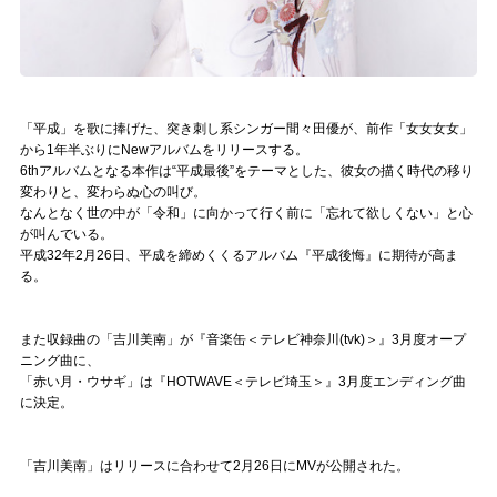
Official SNS
「平成」を歌に捧げた、突き刺し系シンガー間々田優が、前作「女女女女」
から1年半ぶりにNewアルバムをリリースする。
6thアルバムとなる本作は“平成最後”をテーマとした、彼女の描く時代の移り
変わりと、変わらぬ心の叫び。
なんとなく世の中が「令和」に向かって行く前に「忘れて欲しくない」と心
が叫んでいる。
平成32年2月26日、平成を締めくくるアルバム『平成後悔』に期待が高ま
る。
また収録曲の「吉川美南」が『音楽缶＜テレビ神奈川(tvk)＞』3月度オープ
ニング曲に、
「赤い月・ウサギ」は『HOTWAVE＜テレビ埼玉＞』3月度エンディング曲
に決定。
「吉川美南」はリリースに合わせて2月26日にMVが公開された。