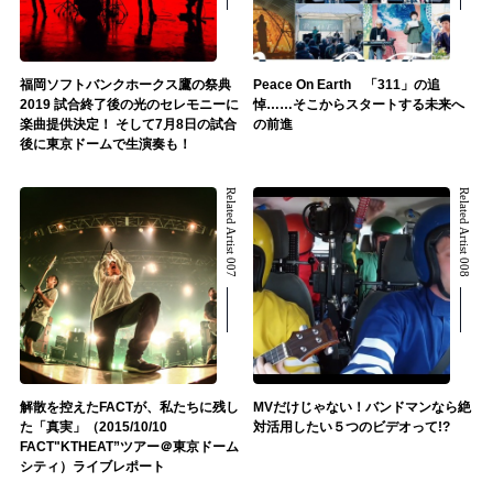
福岡ソフトバンクホークス鷹の祭典
Peace On Earth 「311」の追
2019 試合終了後の光のセレモニーに
悼……そこからスタートする未来へ
楽曲提供決定！ そして7月8日の試合
の前進
後に東京ドームで生演奏も！
Related Artist 007
Related Artist 008
解散を控えたFACTが、私たちに残し
MVだけじゃない！バンドマンなら絶
た「真実」（2015/10/10
対活用したい５つのビデオって!?
FACT"KTHEAT”ツアー＠東京ドーム
シティ）ライブレポート