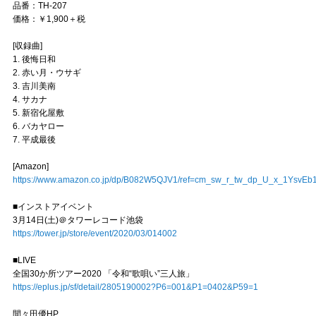
品番：TH-207
価格：￥1,900＋税
[収録曲]
1. 後悔日和
2. 赤い月・ウサギ
3. 吉川美南
4. サカナ
5. 新宿化屋敷
6. バカヤロー
7. 平成最後
[Amazon]
https://www.amazon.co.jp/dp/B082W5QJV1/ref=cm_sw_r_tw_dp_U_x_1YsvE
■インストアイベント
3月14日(土)＠タワーレコード池袋
https://tower.jp/store/event/2020/03/014002
■LIVE
全国30か所ツアー2020 「令和“歌唄い”三人旅」
https://eplus.jp/sf/detail/2805190002?P6=001&P1=0402&P59=1
間々田優HP