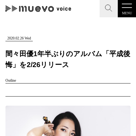
MENU
muevo media
記事を検索する
2020.02.26 Wed
"読者の声を形にする”音楽特化メディア
間々田優1年半ぶりのアルバム「平成後
悔」を2/26リリース
Outline
MENU
人気ワード
記事一覧
#男性SSW
#ポップス
#女性SSW
#ロック
#男性シンガー
プレスリリース一覧
#HR/HM
#女性シンガー
#ヒップホップ
会社概要
#男性シンガーグループ
#R&B/ソウル
お問い合わせ