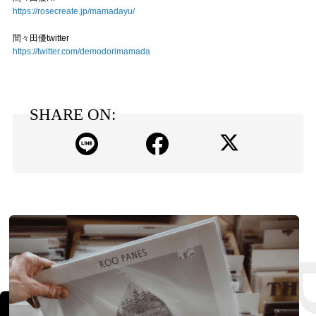
https://rosecreate.jp/mamadayu/
間々田優twitter
https://twitter.com/demodorimamada
SHARE ON: