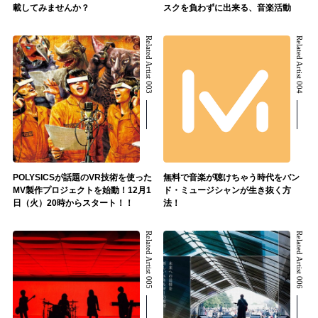
載してみませんか？
スクを負わずに出来る、音楽活動
Related Artist 003
Related Artist 004
POLYSICSが話題のVR技術を使った
無料で音楽が聴けちゃう時代をバン
MV製作プロジェクトを始動！12月1
ド・ミュージシャンが生き抜く方
日（火）20時からスタート！！
法！
Related Artist 005
Related Artist 006