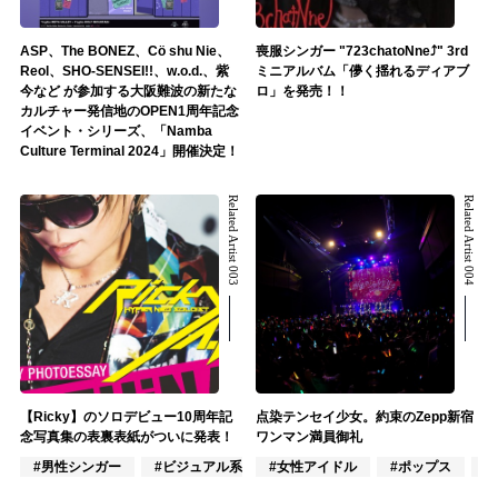
ASP、The BONEZ、Cö shu Nie、
喪服シンガー "723chatoNne⤴" 3rd
Reol、SHO-SENSEI!!、w.o.d.、紫
ミニアルバム「儚く揺れるディアブ
今など が参加する大阪難波の新たな
ロ」を発売！！
カルチャー発信地のOPEN1周年記念
イベント・シリーズ、「Namba
Culture Terminal 2024」開催決定！
Related Artist 003
Related Artist 004
【Ricky】のソロデビュー10周年記
点染テンセイ少女。約束のZepp新宿
念写真集の表裏表紙がついに発表！
ワンマン満員御礼
#男性シンガー
#ビジュアル系
#女性アイドル
#ロック
#ポップス
#