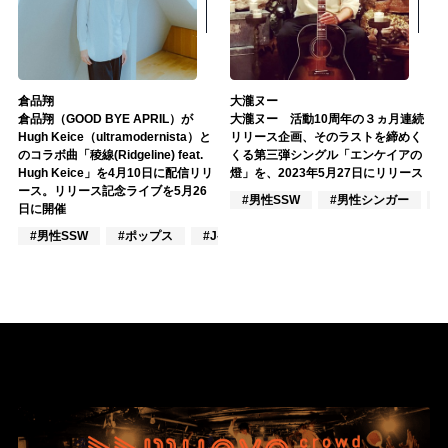
倉品翔
大瀧ヌー
倉品翔（GOOD BYE APRIL）が
大瀧ヌー 活動10周年の３ヵ月連続
Hugh Keice（ultramodernista）と
リリース企画、そのラストを締めく
のコラボ曲「稜線(Ridgeline) feat.
くる第三弾シングル「エンケイアの
Hugh Keice」を4月10日に配信リリ
燈」を、2023年5月27日にリリース
ース。リリース記念ライブを5月26
#男性SSW
#男性シンガー
日に開催
#男性SSW
#ポップス
#J-POP