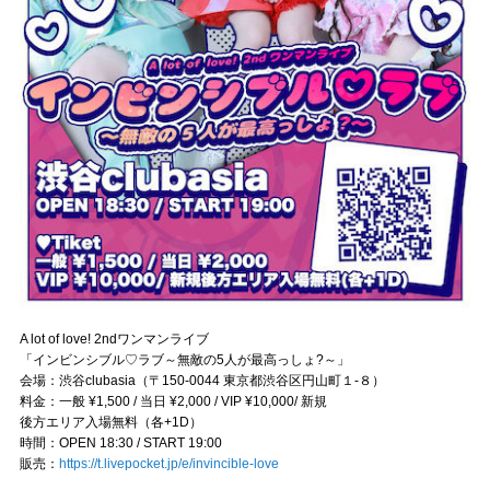
A lot of love! 2ndワンマンライブ
「インビンシブル♡ラブ～無敵の5人が最高っしょ?～」
会場：渋谷clubasia（〒150-0044 東京都渋谷区円山町１-８）
料金：一般 ¥1,500 / 当日 ¥2,000 / VIP ¥10,000/ 新規
後方エリア入場無料（各+1D）
時間：OPEN 18:30 / START 19:00
販売：
https://t.livepocket.jp/e/invincible-love