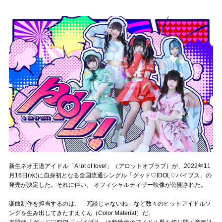
記事リクエスト
ログイン
LINK
muevoクラウドファンディング
muevoコミュニティ
ぶいクラ！by muevo
ぶいコミュ！by muevo
新生ネオ王道アイドル「A lot of love!」（アロットオブラブ）が、2022年11
ぶいマガ！ by muevo
月16日(水)に自身初となる全国流通シングル「グッド♡IDOL♡バイブス」の
発売が決定した。それに伴い、 オフィシャルティザー映像が公開された。
楽曲制作を担当するのは、「冗談じゃないね」など数々のヒットアイドルソ
Follow us
ングを生み出してきたすえくん（Color Material）だ。