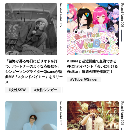
Related Artist 005
Related Artist 006
「後悔が募る毎日にピリオドを打
VTuberと超近距離で交流できる
つ、パートナーのような応援歌を」
VRChatイベント「会いに行ける
シンガーソングライターQisanoが新
VtuBar」毎週火曜開催決定！
曲MV『スタンドバイミー』をリリー
#VTuber/VSinger
ス
#女性SSW
#女性シンガー
#ロック
Related Artist 007
Related Artist 008