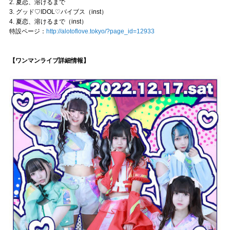
2. 夏恋、溶けるまで
3. グッド♡IDOL♡バイブス（inst）
4. 夏恋、溶けるまで（inst）
特設ページ：
http://alotoflove.tokyo/?page_id=12933
【ワンマンライブ詳細情報】