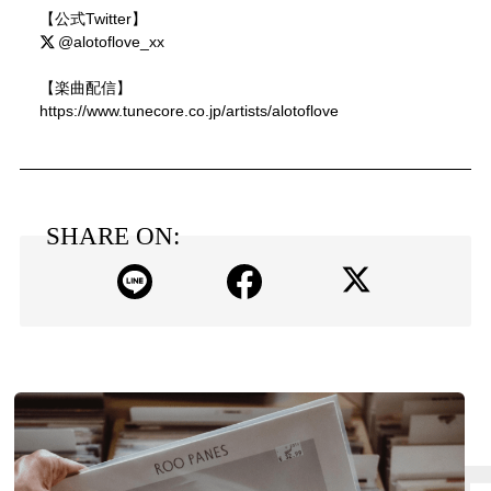
【公式Twitter】
@alotoflove_xx
【楽曲配信】
https://www.tunecore.co.jp/artists/alotoflove
SHARE ON: