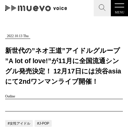
MENU
CLOSE
CLOSE
muevo media
記事を検索する
2022.10.13 Thu
"読者の声を形にする”音楽特化メディア
新世代の”ネオ王道”アイドルグループ
”A lot of love!”が11月に全国流通シン
グル発売決定！ 12月17日には渋谷asia
MENU
人気ワード
にて2ndワンマンライブ開催！
記事一覧
#男性SSW
#ポップス
#女性SSW
#ロック
Outline
プレスリリース一覧
#男性シンガー
#HR/HM
#女性シンガー
会社概要
#ヒップホップ
#男性シンガーグループ
#R&B/ソウル
お問い合わせ
#女性アイドル
#J-POP