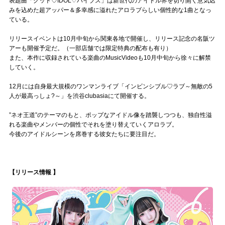
表題曲「グッド♡IDOL♡バイブス」は新世代のアイドル界を切り開く意気込
Official SNS
みを込めた超アッパー＆多幸感に溢れたアロラブらしい個性的な1曲となっ
ている。
リリースイベントは10月中旬から関東各地で開催し、リリース記念の名阪ツ
アーも開催予定だ。（一部店舗では限定特典の配布も有り）
また、本作に収録されている楽曲のMusicVideoも10月中旬から徐々に解禁
していく。
12月には自身最大規模のワンマンライブ「インビンシブル♡ラブ～無敵の5
人が最高っしょ?～」を渋谷clubasiaにて開催する。
”ネオ王道”のテーマのもと、ポップなアイドル像を踏襲しつつも、独自性溢
れる楽曲やメンバーの個性でそれを塗り替えていくアロラブ。
今後のアイドルシーンを席巻する彼女たちに要注目だ。
【リリース情報 】