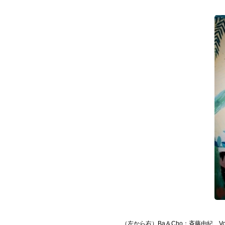
お問い合わせ
記事リクエスト
ログイン
LINK
muevoクラウドファンディング
muevoコミュニティ
ぶいクラ！by muevo
ぶいコミュ！by muevo
ぶいマガ！ by muevo
（左から右）Ba＆Cho：斉藤由紀 Vo
Follow us