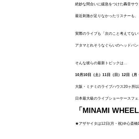
絶妙な間合いに緩急をつけた轟音サウ
最近刺激が足りなかったリスナーも、
実際のライブも「次のこと考えてない
アタマとれそうなぐらいのヘッドバン
そんな彼らの最新トピックは…
10月10日（土）11日（日）12日（
大阪・ミナミのライブハウス20ヶ所
日本最大級のライブショーケースフェ
「MINAMI WHE
★アザヤイタは12日(月・祝)＠心斎橋D