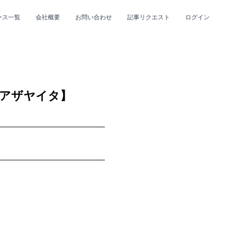
ース一覧
会社概要
お問い合わせ
記事リクエスト
ログイン
CLOSE
CLOSE
【アザヤイタ】
プ
#R&B/ソウル