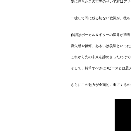
愛に満ちたこの世界のせいで君はアザ
一聴して耳に残る切ない歌詞が、後を
作詞はボーカル＆ギターの深井が担当
喪失感や後悔、あるいは羨望といった
これから先の未来を諦めきったわけで
そして、特筆すべきは3ピースとは思
さらにこの魅力が全面的に出てくるの