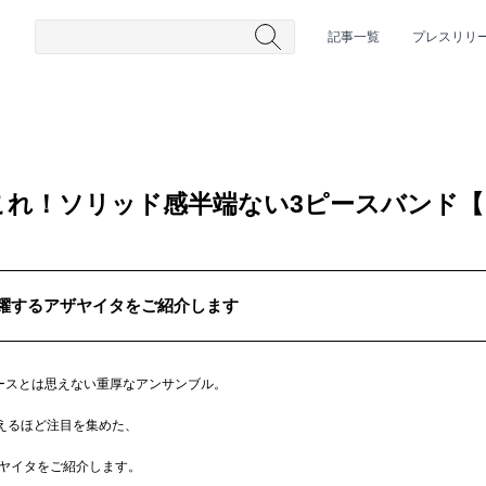
記事一覧
プレスリリ
これ！ソリッド感半端ない3ピースバンド
躍するアザヤイタをご紹介します
#HR/HM
#女性シンガー
#ヒップホップ
#男性シンガーグルー
ースとは思えない重厚なアンサンブル。
超えるほど注目を集めた、
ヤイタをご紹介します。