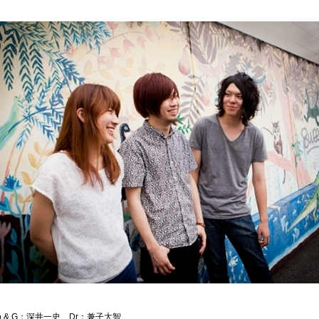
 & G：深井一史 Dr：兼子大智