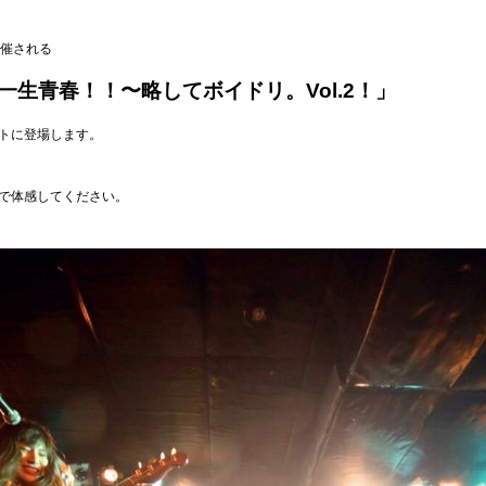
開催される
M〜一生青春！！〜略してボイドリ。Vol.2！」
トに登場します。
で体感してください。