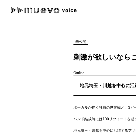
muevo media
記事を検索する
"読者の声を形にする”音楽特化メディア
未公開
刺激が欲しいなら
Outline
人気ワード
地元埼玉・川越を中心に活
MENU
#男性SSW
#ポップス
#女性SSW
#ロック
#男性シンガー
記事一覧
ボーカルが描く独特の世界観と、3ピ
プレスリリース一覧
バンド結成時には100リツイートを
会社概要
地元埼玉・川越を中心に活躍するアザ