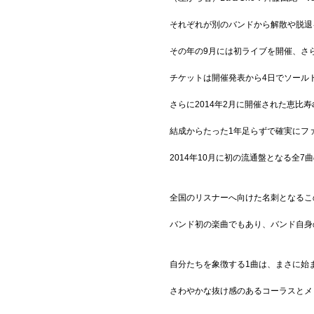
それぞれが別のバンドから解散や脱退を
Official SNS
その年の9月には初ライブを開催、さ
チケットは開催発表から4日でソール
さらに2014年2月に開催された恵比寿a
結成からたった1年足らずで確実にフ
2014年10月に初の流通盤となる全7
全国のリスナーへ向けた名刺となるこ
バンド初の楽曲でもあり、バンド自身の名
自分たちを象徴する1曲は、まさに始
さわやかな抜け感のあるコーラスとメ