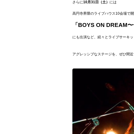
さらに
10月31日（土）
には
高円寺界隈のライブハウス10会場で
「BOYS ON DREA
にも出演など、続々とライブサーキッ
アグレッシブなステージを、ぜひ間近