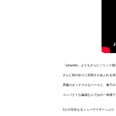
「azayaita」よりもさらにソリッド
さらに前のめりに切実さがあふれる深
斉藤のオンナマエなベースと、兼子の
コンパクトな編成ならではの一体感で
3人の完全なるシューゲイザーっぷり