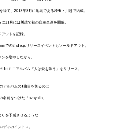
経て、2013年8月に地元である埼玉・川越で結成。
らに11月には川越で初の自主企画を開催。
ドアウトを記録。
imでの2nd e.p.リリースイベントもソールドアウト。
ァンを増やしながら、
曲の1stミニアルバム『人は愛を唄う』をリリース。
のアルバムの1曲目を飾るのは
前をつけた「azayaita」
まりを予感させるような
ロディのイントロ。