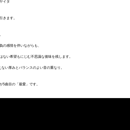
ヤイタ
引きます。
。
負の感情を伴いながらも、
はない希望もにじむ不思議な後味を残します。
えない厚みとバランスのよい音の重なり。
が5曲目の「最愛」です。