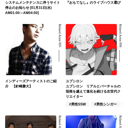
システムメンテナンスに伴うサイト
『おもてなし』のライブハウス選び
停止のお知らせ [01月31日(水)
AM01:00～AM04:00]
Related Artist 005
Related Artist 006
インディーズアーティストのご紹
ユプシロン
介 【針崎勝大】
ユプシロン リアルとバーチャルの
垣根を越えて進化を続ける次世代ク
リエイター
#男性SSW
#男性シンガー
Related Artist 007
Related Artist 008