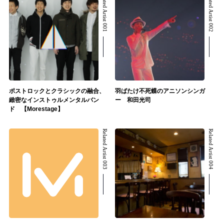
Related Artist 001
Related Artist 002
ポストロックとクラシックの融合、
羽ばたけ不死蝶のアニソンシンガ
緻密なインストゥルメンタルバン
ー 和田光司
ド 【Morestage】
Related Artist 003
Related Artist 004