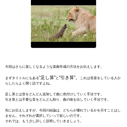
記事リクエスト
ログイン
LINK
muevoクラウドファンディング
muevoコミュニティ
今回はさらに楽しくなるような楽曲作成の方法をお伝えします。
ぶいクラ！by muevo
“足し算”
“引き算”。
まずタイトルにもある
と
これは音楽をしている人か
らしたらよく聞く話ですよね。
ぶいコミュ！by muevo
足し算とは音をどんどん追加して曲に色付けしていく手法です。
ぶいマガ！ by muevo
引き算とは不要な音をどんどん削り、曲の味を出していく手法です。
先にお伝えしますが、今回の結論は、どちらが優れているかを示すことはし
ません。それぞれが選択していって欲しいのです。
Follow us
それでは、もう少し詳しく説明していきましょう。