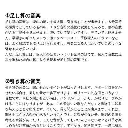
Official SNS
①足し算の音楽
足し算の音楽は、楽曲の魅力を最大限に引き出すことが出来ます。８分音符
の感覚でとっているものを、１６分音符の感覚に変更してみると、倍の音数
が入る可能性を見出せます。弾いていて楽しいですし、見ていても飽きませ
ん。早弾きのギタリストや、激テクベーシスト、手数職人のドラマーなど
は、よく雑誌でも取り上げられますし、有名になる人はたいていこのような
魅せる人が多いです。
ただ、足し算とは、個人間の話というよりも全体の話です。個人で音数に追
加を重ねた場合に起こりうる現象が足し算の音楽です。
②引き算の音楽
引き算の音楽は、聞かせたいポイントがはっきりします。ギターソロを聞か
せたい場合は、周りの音が一歩下がります。ボリューム的な面というより、
音数です。サビを聞かせたい時は、バンドが一歩下がり。かなりセーブをか
けることにはなりますが「あぁ、この歌はいい歌なんだな」と聞き手に印象
を与えることが出来ます。そして、長く聞かせることが出来ます。それは、
聞き手に介入の余地があるということです。音数が少ない分、歌詞の意味を
考える余裕があったり、こんな音が入ってもいいんじゃないか？と相手が楽
しめるだけ空白があるということです。ですから、聞き飽きて、一度は離れ