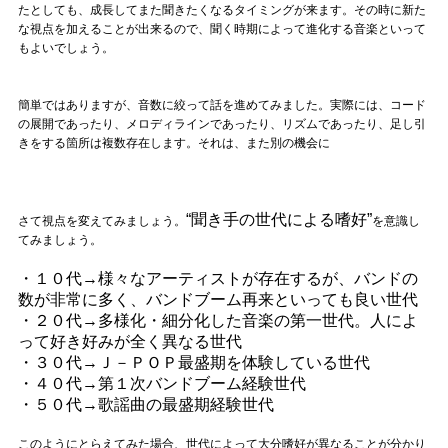
たとしても、成長してまた聞きたくなるタイミングが来ます。その時に新た
な視点を加えることが出来るので、聞く時期によって進化する音楽といって
もよいでしょう。
簡単ではありますが、音数に絞って話を進めてみました。実際には、コード
の展開であったり、メロディラインであったり、リズムであったり、足し引
きをする箇所は複数存在します。それは、また別の機会に
“聞き手の世代による嗜好”
さて視点を変えてみましょう。
を意識し
てみましょう。
・１０代→様々なアーティストが存在するが、バンドの
数が非常に多く、バンドブーム再来といっても良い世代
・２０代→多様化・細分化した音楽の第一世代。人によ
って好き好みが全く異なる世代
・３０代→Ｊ－ＰＯＰ最盛期を体験している世代
・４０代→第１次バンドブーム経験世代
・５０代→歌謡曲の最盛期経験世代
このようにとらえてみた場合、世代によって大分嗜好が異なることが分かり