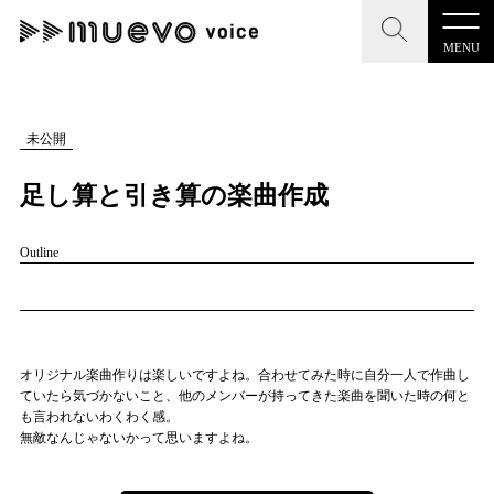
MENU
CLOSE
CLOSE
muevo media
記事を検索する
未公開
"読者の声を形にする”音楽特化メディア
足し算と引き算の楽曲作成
Outline
MENU
人気ワード
記事一覧
#男性SSW
#ポップス
#女性SSW
#ロック
オリジナル楽曲作りは楽しいですよね。合わせてみた時に自分一人で作曲し
プレスリリース一覧
#男性シンガー
#HR/HM
#女性シンガー
ていたら気づかないこと、他のメンバーが持ってきた楽曲を聞いた時の何と
も言われないわくわく感。
会社概要
#ヒップホップ
#男性シンガーグループ
#R&B/ソウル
無敵なんじゃないかって思いますよね。
お問い合わせ