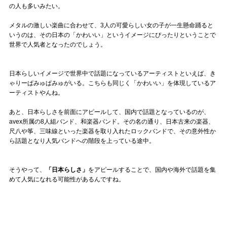
Official SNS
の人も多いみたい。
メタルの激しい楽曲に合わせて、3人の可愛らしい女の子が一生懸命踊ると
いうのは、その日本の「かわいい」というイメージにぴったりということで
世界で人気者となったのでしょう。
日本らしいイメージで世界中で話題になっているアーティストといえば、き
ゃりーぱみゅぱみゅがいる。こちらも同じく「かわいい」を体現しているア
ーティストやんね。
あと、日本らしさを前面にアピールして、国内で話題となっているのが、
avex所属の8人組バンド、和楽器バンド。その名の通り、日本古来の楽器、
尺八や筝、三味線といった楽器を取り入れたロックバンドで、その意外性か
ら話題となり人気バンドへの階段を上っている途中。
そうやって、
「日本らしさ」
をアピールすることで、国内や海外で話題を集
めて人気になれる可能性があるんですね。