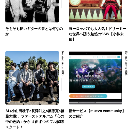
そもそも良いギターの音とは何なの
ヨーロッパでも大人気！ドリーミー
か
な世界へ誘う魅惑のSSW【小林未
郁】
Related Artist 005
Related Artist 006
AL(小山田壮平×長澤知之×藤原寛×後
新サービス【muevo community】
藤大樹)、ファーストアルバム「心の
のご紹介
中の色紙」から １曲ずつのフル試聴
スタート！