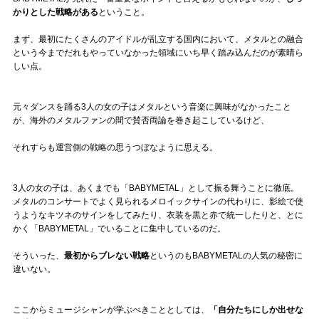
かりとした戦略がある
ということ。
まず、最初にたくさんのアイドルが乱立する国内において、メタルとの融合
という今までだれもやっていなかった領域にいち早く踏み込んだのが素晴ら
しい点。
元々ダンスを踊る3人の女の子はメタルという音楽に興味がなかったこと
が、海外のメタルファンの間で賛否両論を巻き起こしているけど、
それすらも運営側の戦略の思うつぼなように思える。
3人の女の子は、あくまでも「BABYMETAL」として振る舞うことに徹底。
メタルのコンサートでよく見られるメロイックサインの代わりに、影絵で使
うようなキツネのサインをしてみたり、衣装を黒と赤で統一したりと、とに
かく「BABYMETAL」でいることに集中しているのだ。
そういった、
最初からブレない戦略
というのもBABYMETALの人気の秘密に
違いない。
ここからミュージシャンが学ぶべきこととしては、
「自分たちにしか出せな