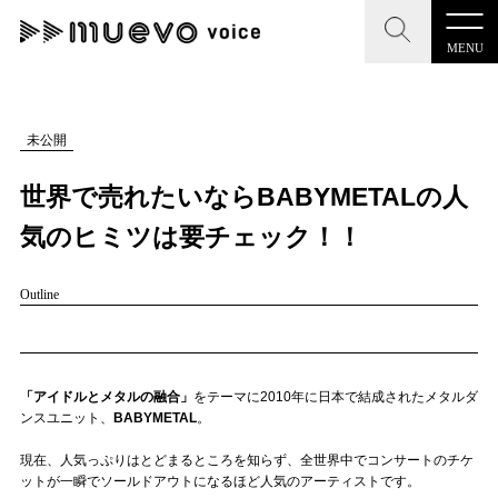
MENU
CLOSE
CLOSE
muevo media
記事を検索する
未公開
"読者の声を形にする”音楽特化メディア
世界で売れたいならBABYMETALの人
気のヒミツは要チェック！！
Outline
MENU
人気ワード
記事一覧
#男性SSW
#ポップス
#女性SSW
#ロック
プレスリリース一覧
#男性シンガー
#HR/HM
#女性シンガー
「アイドルとメタルの融合」
をテーマに2010年に日本で結成されたメタルダ
ンスユニット、
BABYMETAL
。
会社概要
#ヒップホップ
#男性シンガーグループ
#R&B/ソウル
現在、人気っぷりはとどまるところを知らず、全世界中でコンサートのチケ
お問い合わせ
ットが一瞬でソールドアウトになるほど人気のアーティストです。