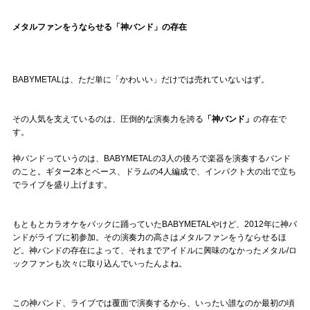
メタルファンをうならせる「神バンド」の存在
BABYMETALは、ただ単に「かわいい」だけでは売れていないはず。
その人気を支えているのは、圧倒的な演奏力を誇る
「神バンド」
の存在で
す。
神バンドっていうのは、BABYMETALの3人の後ろで楽器を演奏するバンド
のこと。ギター2本とベース、ドラムの4人編成で、インパクト大の出で立ち
でライブを盛り上げます。
もともとカラオケをバックに踊っていたBABYMETALやけど、2012年に神バ
ンドがライブに初参加。その演奏力の高さはメタルファンをうならせるほ
ど。神バンドの存在によって、それまでアイドルに興味のなかったメタル/ロ
ックファンも次々に取り込んでいったんよね。
この神バンド、ライブでは覆面で演奏するから、いったい誰なのか最初の頃