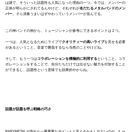
は謎で、そういった話題性も人気になった理由の一つ。今では、メンバーの
正体が明らかにされてるんやけど、それぞれが
名だたるメタルバンドのメン
バー
。そら演奏うまいはずやわっていうメンバーが並んでる。
この神バンドの例から、ミュージシャンが参考にできるポイントは２つ。
一つは、人気となるためにライブで
クオリティーの高いライブ
を見せる必要
があるということ。音楽で勝負するなら当然のことやけどね。
そして、もう一つは
コラボレーションを積極的に利用する
ということ。コラ
ボレーションをすることで、自分たちだけでは出せない魅力を付加すること
ができるし、話題性という意味でも効果的やからね。
話題が話題を呼ぶ戦略の巧さ
BABYMETALが売れた一番重要なポイントと言えるかもしれないのが、
しっ