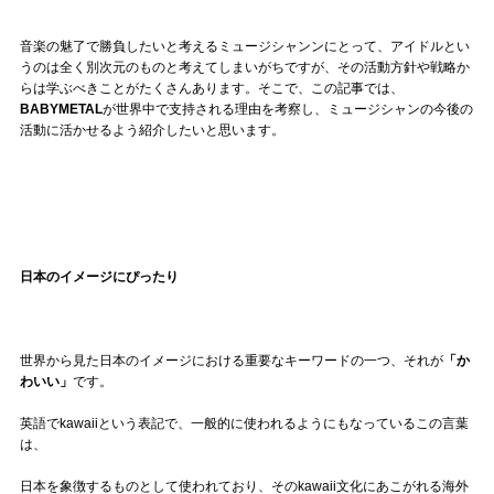
記事リクエスト
音楽の魅了で勝負したいと考えるミュージシャンンにとって、アイドルとい
うのは全く別次元のものと考えてしまいがちですが、その活動方針や戦略か
ログイン
らは学ぶべきことがたくさんあります。そこで、この記事では、
BABYMETAL
が世界中で支持される理由を考察し、ミュージシャンの今後の
活動に活かせるよう紹介したいと思います。
LINK
muevoクラウドファンディング
muevoコミュニティ
日本のイメージにぴったり
ぶいクラ！by muevo
ぶいコミュ！by muevo
世界から見た日本のイメージにおける重要なキーワードの一つ、それが
「か
ぶいマガ！ by muevo
わいい」
です。
英語でkawaiiという表記で、一般的に使われるようにもなっているこの言葉
は、
Follow us
日本を象徴するものとして使われており、そのkawaii文化にあこがれる海外