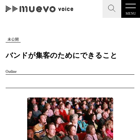
MENU
CLOSE
CLOSE
muevo media
記事を検索する
未公開
"読者の声を形にする”音楽特化メディア
バンドが集客のためにできること
Outline
MENU
人気ワード
記事一覧
#男性SSW
#ポップス
#女性SSW
#ロック
プレスリリース一覧
#男性シンガー
#HR/HM
#女性シンガー
会社概要
#ヒップホップ
#男性シンガーグループ
#R&B/ソウル
お問い合わせ