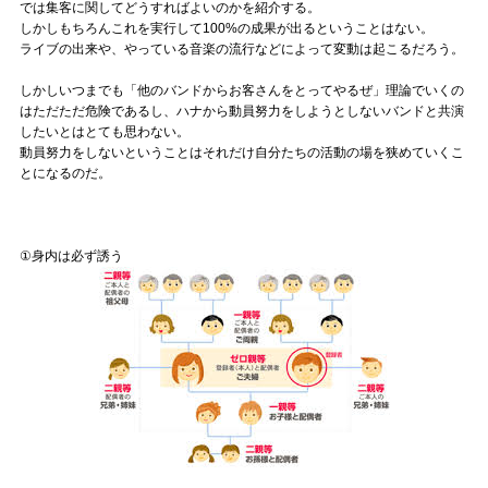
Official SNS
では集客に関してどうすればよいのかを紹介する。
しかしもちろんこれを実行して100%の成果が出るということはない。
ライブの出来や、やっている音楽の流行などによって変動は起こるだろう。
しかしいつまでも「他のバンドからお客さんをとってやるぜ」理論でいくの
はただただ危険であるし、ハナから動員努力をしようとしないバンドと共演
したいとはとても思わない。
動員努力をしないということはそれだけ自分たちの活動の場を狭めていくこ
とになるのだ。
①身内は必ず誘う