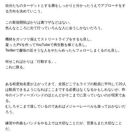
自分たちのターゲットとする層をしっかりと分かったうえでアプローチをす
る方向を決めていこう。
この新規開拓ばかりは裏ワザなどはない。
色んなところに出て行っていろんな人に会うしかないだろう。
機材をガッツリ揃えてストリートライブをするも良し。
凝っ たPVを作ってYouTubeで再生数を稼ぐも良し。
Twitterで趣味の近そうな人をやたらめったらフォローしまくるのも良し。
何せこればかりは「行動する」。
これに限る。
ある程度知名度が上がってきて、全国どこでもライブの動員に平均して20人
は動員できるようになればここまでする必要はなくなるかもしれないが、昨
今のインディーズバンドのほとんどがそこまでに至っていないのが現実であ
る。
むしろそこまで達しているのであればメジャーレーベルも放っておかないだ
ろう。
練習や作曲もバンドをやる上では大切なことだが、営業もまた大切なこと
だ。