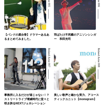
【バンドの屋台骨】ドラマーあるあ
羽ばたけ不死蝶のアニソンシンガ
るまとめてみました。
ー 和田光司
Related Artist 007
Related Artist 008
事務所に入るだけが道じゃない！？
美しい歌声と確かな実力、アコース
ストリートライブ壊滅時代に堂々と
ティックユニット【monogram】
咲き誇るNEXTジェネレーション