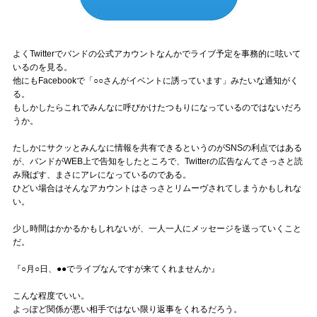
よくTwitterでバンドの公式アカウントなんかでライブ予定を事務的に呟いて
いるのを見る。
他にもFacebookで「○○さんがイベントに誘っています」みたいな通知がく
る。
もしかしたらこれでみんなに呼びかけたつもりになっているのではないだろ
うか。
たしかにサクッとみんなに情報を共有できるというのがSNSの利点ではある
が、バンドがWEB上で告知をしたところで、Twitterの広告なんてさっさと読
み飛ばす、まさにアレになっているのである。
ひどい場合はそんなアカウントはさっさとリムーヴされてしまうかもしれな
い。
少し時間はかかるかもしれないが、一人一人にメッセージを送っていくこと
だ。
『○月○日、●●でライブなんですが来てくれませんか』
こんな程度でいい。
よっぽど関係が悪い相手ではない限り返事をくれるだろう。