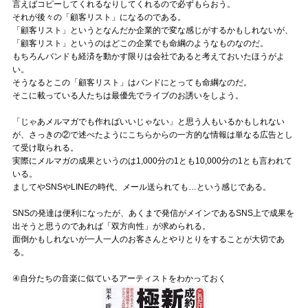
言えばコピーしてくれるなりしてくれるので必ずもらおう。
それが後々の「顧客リスト」になるのである。
「顧客リスト」というとなんだか企業的で変な感じがするかもしれないが、
「顧客リスト」というのはどこの企業でも命綱のようなものなのだ。
もちろんバンドも経済を動かす限りは会社であると考えておいたほうがよ
い。
そうなるとこの「顧客リスト」はバンドにとっても命綱なのだ。
そこに載っている人たちは最優先でライブのお誘いをしよう。
「じゃあメルマガでも作ればいいじゃない」と思う人もいるかもしれない
が、さっきの②で述べたようにこちらからの一方的な情報は単なる広告とし
て受け取られる。
実際にメルマガの成果というのは1,000分の1とも10,000分の1とも言われて
いる。
ましてやSNSやLINEの時代、メール送られても…という感じである。
SNSの発達は便利になったが、あくまで発信がメインであるSNS上で成果を
出そうと思うのであれば「双方向性」が求められる。
面倒かもしれないが一人一人のお客さんとやりとりをすることが大切であ
る。
④自分たちの音楽に似ているアーティストをわかっておく