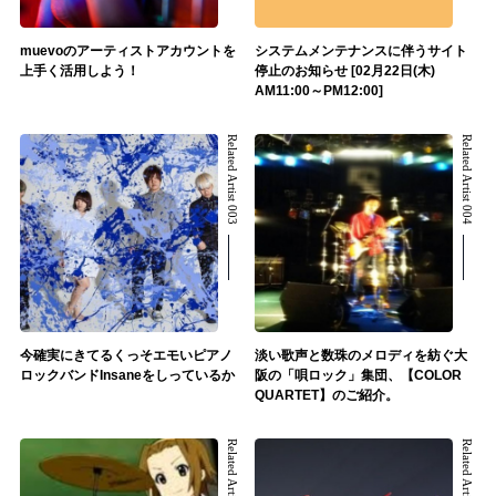
muevoのアーティストアカウントを
システムメンテナンスに伴うサイト
上手く活用しよう！
停止のお知らせ [02月22日(木)
AM11:00～PM12:00]
Related Artist 003
Related Artist 004
今確実にきてるくっそエモいピアノ
淡い歌声と数珠のメロディを紡ぐ大
ロックバンドInsaneをしっているか
阪の「唄ロック」集団、【COLOR
QUARTET】のご紹介。
Related Artist 005
Related Artist 006