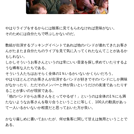
記事リクエスト
ログイン
やはりライブをするからには観客に見てもらわなければ意味がない。
そのためには自分たちで呼ぶしかないのだ。
LINK
数組が出演するブッキングイベントであれば他のバンドが連れてきたお客さ
んがたまたま自分たちのライブを見て気に入ってくれたなんてことがあるか
muevoクラウドファンディング
もしれない。
しかしそういうお客さんというのは常にいい音楽を探し求めていたりするよ
muevoコミュニティ
うな稀有な人たちである。
そういう人たちはおそらく全体の1％いるかいないかくらいだろう。
ぶいクラ！by muevo
やはりほとんどのお客さんが出演するバンドが好きでそのバンドにしか興味
がなかったり、ただそのメンバーと仲が良いというだけの友達であったりす
ぶいコミュ！by muevo
ることが多いのが現状である。
「他のバンドからお客さんをとってやるぜ！」というのは全体の1％にも満
たないようなお客さんを取り合うということに等しく、100人の動員があっ
ぶいマガ！ by muevo
て一人いるかいないか程度だと思っておいた方が良い。
かなり厳しめに書いておいたが、何せ集客に関して甘えは無用ということで
Follow us
ある。