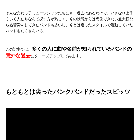
記事リクエスト
そんな売れっ子ミュージシャンたちにも、過去はあるわけで。いきなり上手
くいく人たちなんて探す方が難しく、今の状態からは想像できない並大抵な
ログイン
らぬ苦労をしてきたバンドも多いし、今とは違ったスタイルで活動していた
バンドもたくさんいる。
LINK
多くの人に曲や名前が知られているバンドの
この記事では、
muevoクラウドファンディング
意外な過去
にクローズアップしてみます。
muevoコミュニティ
ぶいクラ！by muevo
もともとは尖ったパンクバンドだったスピッツ
ぶいコミュ！by muevo
ぶいマガ！ by muevo
Follow us