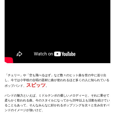
Official SNS
「チェリー」や「空も飛べるはず」など数々のヒット曲を世の中に送り出
し、今では小学校の合唱の題材に曲が使われるほど多くの人に知られている
スピッツ
ポップバンド、
。
バンドの魅力といえば、ミドルテンポの優しいメロディーと、それに乗せて
柔らかく歌われる曲。今のスタイルになってから20年以上も活動を続けてい
ることもあって、そんなみんなに好かれるポップソングを次々と生み出すバ
ンドのイメージが強いけど、