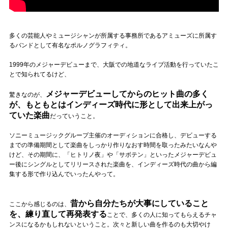
多くの芸能人やミュージシャンが所属する事務所であるアミューズに所属す
るバンドとして有名なポルノグラフィティ。
1999年のメジャーデビューまで、大阪での地道なライブ活動を行っていたこ
とで知られてるけど、
メジャーデビューしてからのヒット曲の多く
驚きなのが、
が、もともとはインディーズ時代に形として出来上がっ
ていた楽曲
だっていうこと。
ソニーミュージックグループ主催のオーディションに合格し、デビューする
までの準備期間として楽曲をしっかり作りなおす時間を取ったみたいなんや
けど、その期間に、「ヒトリノ夜」や「サボテン」といったメジャーデビュ
ー後にシングルとしてリリースされた楽曲を、インディーズ時代の曲から編
集する形で作り込んでいったんやって。
昔から自分たちが大事にしていること
ここから感じるのは、
を、練り直して再発表する
ことで、多くの人に知ってもらえるチャ
ンスになるかもしれないということ。次々と新しい曲を作るのも大切やけ