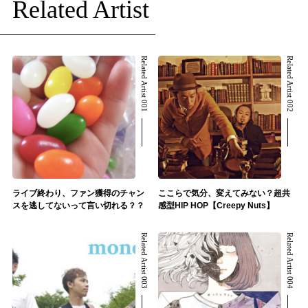
Related Artist
Related Artist 001
Related Artist 002
ライブ終わり、ファン獲得のチャン
ここらで気分、変えてみない？超共
スを逃してないって言い切れる？？
感型HIP HOP【Creepy Nuts】
Related Artist 003
Related Artist 004