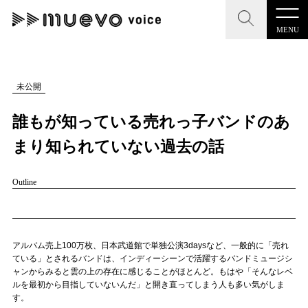
MENU
CLOSE
CLOSE
muevo media
記事を検索する
未公開
"読者の声を形にする”音楽特化メディア
誰もが知っている売れっ子バンドのあ
まり知られていない過去の話
Outline
MENU
人気ワード
記事一覧
#男性SSW
#ポップス
#女性SSW
#ロック
プレスリリース一覧
#男性シンガー
#HR/HM
#女性シンガー
アルバム売上100万枚、日本武道館で単独公演3daysなど、一般的に「売れ
ている」とされるバンドは、インディーシーンで活躍するバンドミュージシ
会社概要
#ヒップホップ
#男性シンガーグループ
#R&B/ソウル
ャンからみると雲の上の存在に感じることがほとんど。もはや「そんなレベ
ルを最初から目指していないんだ」と開き直ってしまう人も多い気がしま
お問い合わせ
す。