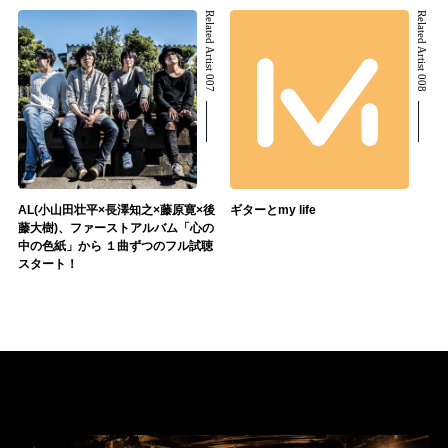
Related Artist 007
Related Artist 008
AL(小山田壮平×長澤知之×藤原寛×後
ギターとmy life
藤大樹)、ファーストアルバム「心の
中の色紙」から １曲ずつのフル試聴
スタート！