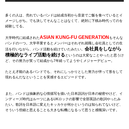
多くの人は、売れているバンドは結成当初から音楽でご飯を食べているとイ
メージしがち。でも決してそんなことはなくて、絶対に下積み時代ってのを
経験してる。
ASIAN KUNG-FU GENERATION
大学時代に結成された
もそんな
バンドの一つ。大学卒業するとメンバーはそれぞれ就職し会社員としての生
会社員をしながら
活を行いながら、バンド活動を続けていたみたい。
積極的なライブ活動を続ける
というのは大変なことやったと思うけ
ど、その努力が実って結成から7年経ってようやくメジャーデビュー。
たとえ才能のあるバンドでも、それにしっかりとした努力が伴って形をして
現れるんだなということを実感するエピソードです。
また、バンドは抽象的な心情描写を描いた日本語詞が日本の秘密やけど、イ
ンディーズ時代はルーツにあるUKロックの影響で全部英語の歌詞やったみ
たい。歌詞を日本語に変えたキッカケが何かというのは知られてないけど、
そういう些細と思えることも大きな転機になるって思うと感慨深いです。