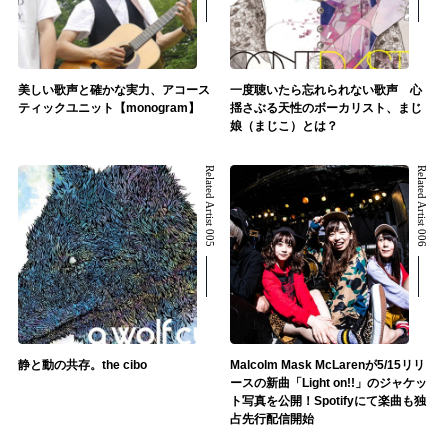
美しい歌声と確かな実力、アコース
一度聴いたら忘れられない歌声 心
ティックユニット【monogram】
揺さぶる天性のボーカリスト、まじ
娘（まじこ）とは？
Related Artist 005
Related Artist 006
静と動の共存。the cibo
Malcolm Mask McLarenが5/15リリ
ースの新曲「Light on!!」のジャケッ
ト写真を公開！Spotifyにて楽曲も独
占先行配信開始