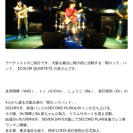
記事リクエスト
ログイン
LINK
muevoクラウドファンディング
アーティストのご紹介です、大阪を拠点に精力的に活動する「唄ロック」バ
muevoコミュニティ
ンド、【COLOR QUARTET】の皆さんです。
ぶいクラ！by muevo
ぶいコミュ！by muevo
名切翔輝（Vo/G.）、トシ（G./Cho）、しょうご（Ba.）、辰巳智則（Dr.）の
ぶいマガ！ by muevo
4人から成る大阪出身の「唄ロックバンド」。
2012年5月、前身バンドのSECOND PLANをGt.トシが立ち上げる、
その後、Vo.翔輝とBa.原ちゃんが加入、ドラムサポートを迎え活動。
結成3か月の同年8月、SEVEN DAYS大阪にてSECOND PLAN名義でレコ発
Follow us
ワンマン開催。
名古屋、東京遠征を経て、同年12月Dr.辰巳智則が正式加入。