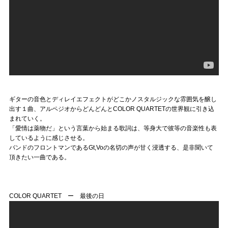
ギターの音色とディレイエフェクトがどこかノスタルジックな雰囲気を醸し
出す１曲、アルペジオからどんどんとCOLOR QUARTETの世界観に引き込
まれていく。
「愛情は薬物だ」という言葉から始まる歌詞は、等身大で彼等の音楽性も表
しているように感じさせる。
バンドのフロントマンであるGt,Voの名切の声が甘く浸透する、是非聞いて
頂きたい一曲である。
COLOR QUARTET ー 最後の日