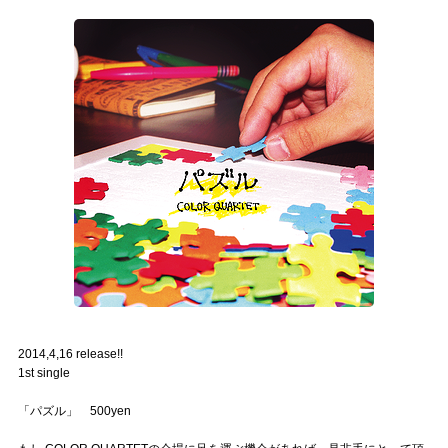
2014,4,16 release!!
1st single
「パズル」 500yen