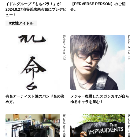
イドルグループ『ももパラ！』が
【PERVERSE PERSON】のご紹
2024.8.27渋谷近未来会館にプレデビ
介。
ュー！
#女性アイドル
Related Artist 005
Related Artist 006
有名アーティスト達のバンド名の決
メジャー復帰したスガシカオが自ら
め方。
ゆるキャラを産む！
Related Artist 007
Related Artist 008