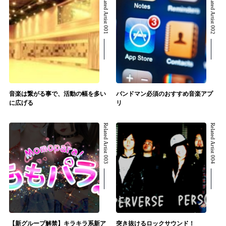
Related Artist 001
Related Artist 002
音楽は繋がる事で、活動の幅を多い
バンドマン必須のおすすめ音楽アプ
に広げる
リ
Related Artist 003
Related Artist 004
【新グループ解禁】キラキラ系新ア
突き抜けるロックサウンド！