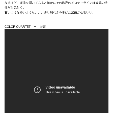
なるほど、楽曲を聞いてみると確かにその歌声のメロディラインは彼等の特
徴だと気付く。
甘いような儚いような、、、少し切なさを帯びた楽曲が心地いい。
COLOR QUARTET ー 街頭