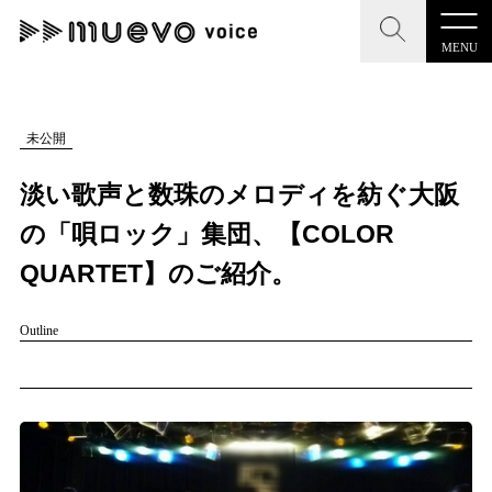
MENU
CLOSE
CLOSE
muevo media
記事を検索する
未公開
"読者の声を形にする”音楽特化メディア
淡い歌声と数珠のメロディを紡ぐ大阪
の「唄ロック」集団、【COLOR
QUARTET】のご紹介。
MENU
人気ワード
Outline
記事一覧
#男性SSW
#ポップス
#女性SSW
#ロック
プレスリリース一覧
#男性シンガー
#HR/HM
#女性シンガー
会社概要
#ヒップホップ
#男性シンガーグループ
#R&B/ソウル
お問い合わせ