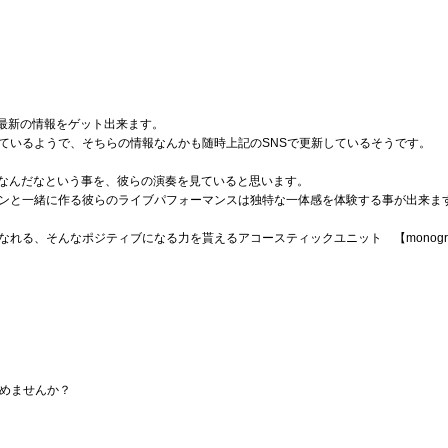
最新の情報をゲット出来ます。
ているようで、そちらの情報なんかも随時上記のSNSで更新しているそうです。
好きなんだなという事を、彼らの演奏を見ていると思います。
ンと一緒に作る彼らのライブパフォーマンスは独特な一体感を体験する事が出来ま
なれる、そんなポジティブになる力を貰えるアコースティックユニット 【monog
始めませんか？