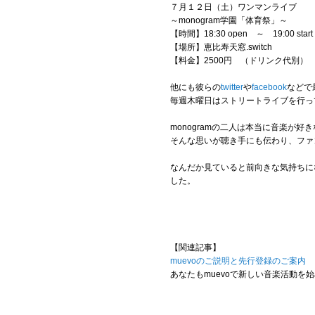
７月１２日（土）ワンマンライブ
～monogram学園「体育祭」～
【時間】18:30 open ～ 19:00 start
【場所】恵比寿天窓.switch
【料金】2500円 （ドリンク代別）
他にも彼らの
twitter
や
facebook
などで
毎週木曜日はストリートライブを行っ
monogramの二人は本当に音楽が
そんな思いが聴き手にも伝わり、ファ
なんだか見ていると前向きな気持ちに
した。
【関連記事】
muevoのご説明と先行登録のご案内
あなたもmuevoで新しい音楽活動を