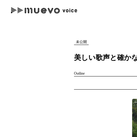
muevo media
記事を検索する
"読者の声を形にする”音楽特化メディア
未公開
美しい歌声と確かな
Outline
人気ワード
MENU
#男性SSW
#ポップス
#女性SSW
#ロック
#男性シンガー
記事一覧
プレスリリース一覧
会社概要