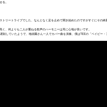
せる。
ストリートライブでした、なんとなく足を止めて聞き始めたのですがすぐにその綺
高く、何よりも二人が重ねる歌声のハーモニーは耳に心地が良いです。
が遅刻していたようで、地頭園さん一人でカバー曲を演奏、僕はTEEの「ベイビー・