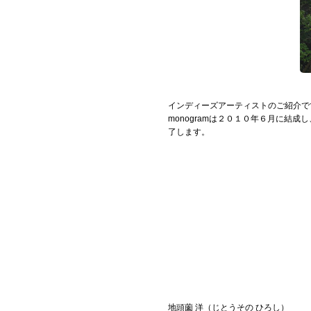
お問い合わせ
記事リクエスト
ログイン
インディーズアーティストのご紹介です
LINK
monogramは２０１０年６月に
了します。
muevoクラウドファンディング
muevoコミュニティ
ぶいクラ！by muevo
ぶいコミュ！by muevo
ぶいマガ！ by muevo
地頭薗 洋（じとうその ひろし）
Follow us