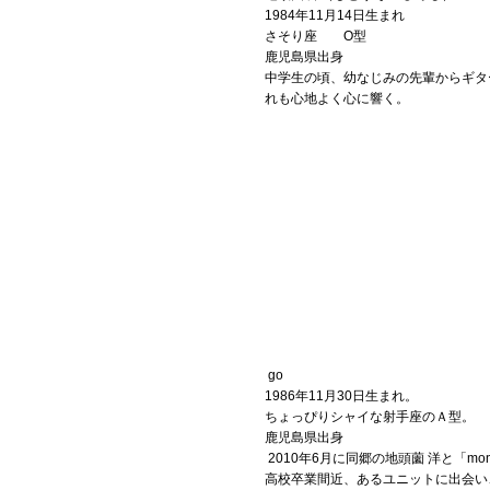
1984年11月14日生まれ
さそり座 O型
Official SNS
鹿児島県出身
中学生の頃、幼なじみの先輩からギタ
れも心地よく心に響く。
go
1986年11月30日生まれ。
ちょっぴりシャイな射手座のＡ型。
鹿児島県出身
2010年6月に同郷の地頭薗 洋と「mon
高校卒業間近、あるユニットに出会い