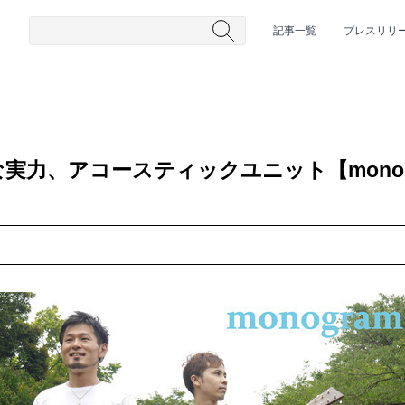
記事一覧
プレスリリ
実力、アコースティックユニット【mono
#HR/HM
#女性シンガー
#ヒップホップ
#男性シンガーグルー