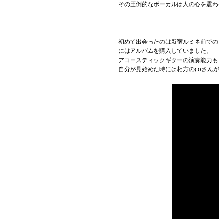
その圧倒的なボーカルは人の心を震わ
初めて出会ったのは新宿ルミネ前での
にはアルバムを購入していました。
アコースティックギターの演奏能力も
自分が見始めた時には相方のgoさん