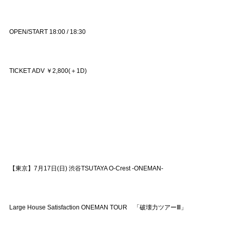
OPEN/START 18:00 / 18:30
TICKET ADV ￥2,800(＋1D)
【東京】7月17日(日) 渋谷TSUTAYA O-Crest -ONEMAN-
Large House Satisfaction ONEMAN TOUR 「破壊力ツアーⅢ」