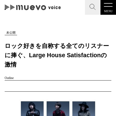
MENU
CLOSE
CLOSE
muevo media
記事を検索する
未公開
"読者の声を形にする”音楽特化メディア
ロック好きを自称する全てのリスナー
に捧ぐ、Large House Satisfactionの
激情
MENU
人気ワード
Outline
記事一覧
#男性SSW
#ポップス
#女性SSW
#ロック
プレスリリース一覧
#男性シンガー
#HR/HM
#女性シンガー
#ヒップホップ
会社概要
#男性シンガーグループ
#R&B/ソウル
お問い合わせ