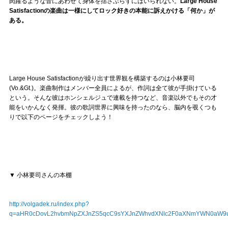
肉躍るような音にあわせて身体を揺さぶらずにはいられない。
Large House
Satisfactionの楽曲は一様にしてロック好きの本能に訴えかける「何か」が
ある。
Large House Satisfactionが繰り出す世界観を構築するのは小林要司
(Vo.&Gt.)。楽曲制作はメンバー全員によるが、作詞は全て彼が手掛けている
という。そんな彼はホンシェルジュで連載を持つなど、音楽以外でもその才
能をいかんなく発揮。彼の歌詞世界に興味を持ったのなら、脳内を覗くつも
りで以下のページをチェックしよう！
▼ 小林要司さんの本棚
http://volgadek.ru/index.php?
q=aHR0cDovL2hvbmNpZXJnZS5qcC9sYXJnZWhvdXNlc2F0aXNmYWN0aW9