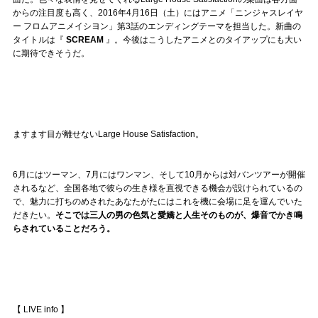
からの注目度も高く、2016年4月16日（土）にはアニメ「ニンジャスレイヤ
ー フロムアニメイシヨン」第3話のエンディングテーマを担当した。新曲の
タイトルは『
SCREAM
』。今後はこうしたアニメとのタイアップにも大い
に期待できそうだ。
ますます目が離せないLarge House Satisfaction。
6月にはツーマン、7月にはワンマン、そして10月からは対バンツアーが開催
されるなど、全国各地で彼らの生き様を直視できる機会が設けられているの
で、魅力に打ちのめされたあなたがたにはこれを機に会場に足を運んでいた
だきたい。
そこでは三人の男の色気と愛嬌と人生そのものが、爆音でかき鳴
らされていることだろう。
【 LIVE info 】