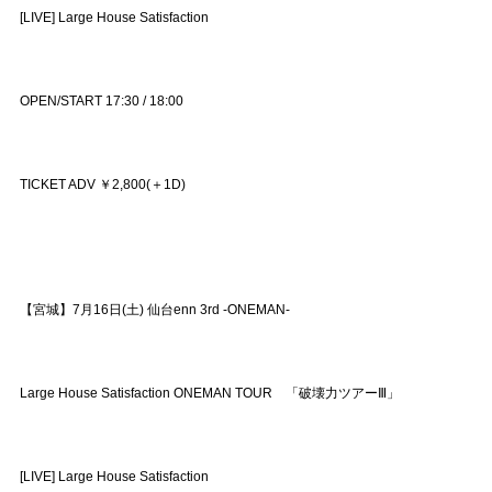
[LIVE] Large House Satisfaction
OPEN/START 17:30 / 18:00
TICKET ADV ￥2,800(＋1D)
【宮城】7月16日(土) 仙台enn 3rd -ONEMAN-
Large House Satisfaction ONEMAN TOUR 「破壊力ツアーⅢ」
[LIVE] Large House Satisfaction