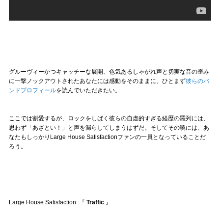
グルーヴィーかつキャッチーな展開、色気あるしゃがれ声と切実な音の歪み
に一撃ノックアウトされたあなたには感動をそのままに、ひとまず
彼らのバ
ンドプロフィール
を読んでいただきたい。
ここでは割愛するが、ロックをしばく彼らの自虐的すぎる経歴の羅列には、
思わず「あざとい！」と声を漏らしてしまうはずだ。そしてその暁には、あ
なたもしっかりLarge House Satisfactionファンの一員となっていることだ
ろう。
Large House Satisfaction 『
Traffic
』