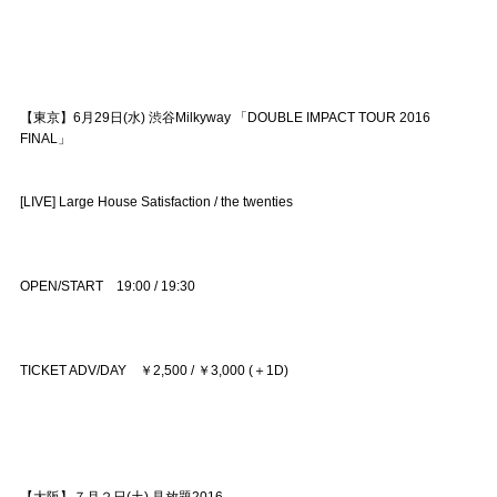
【東京】6月29日(水) 渋谷Milkyway 「DOUBLE IMPACT TOUR 2016
FINAL」
[LIVE] Large House Satisfaction / the twenties
OPEN/START 19:00 / 19:30
TICKET ADV/DAY ￥2,500 / ￥3,000 (＋1D)
【大阪】７月２日(土) 見放題2016