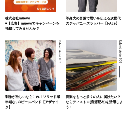
株式会社muevo
等身大の言葉で思いを伝える次世代
■【広告】muevoでキャンペーンを
のジャパニーズラッパー【t-Ace】
掲載してみませんか？
Related Artist 007
Related Artist 008
刺激が欲しいならこれ！ソリッド感
音楽をもっと多くの人に届けたい？
半端ない3ピースバンド【アザヤイ
ならディストロ(音源配布)を活用しよ
タ】
う！