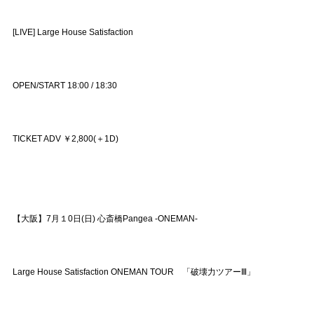
[LIVE] Large House Satisfaction
OPEN/START 18:00 / 18:30
TICKET ADV ￥2,800(＋1D)
【大阪】7月１0日(日) 心斎橋Pangea -ONEMAN-
Large House Satisfaction ONEMAN TOUR 「破壊力ツアーⅢ」