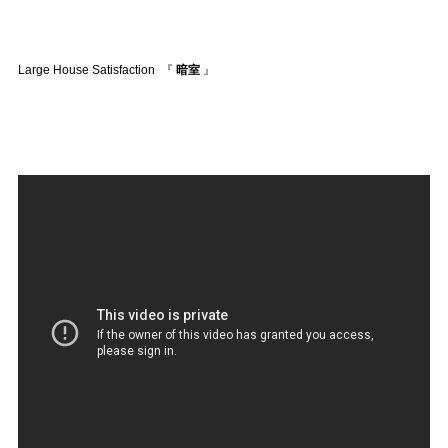
Official SNS
Large House Satisfaction 『
暗室
』