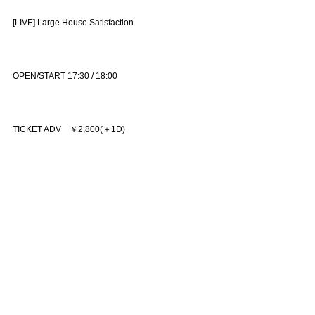
[LIVE] Large House Satisfaction
OPEN/START 17:30 / 18:00
TICKET ADV ￥2,800(＋1D)