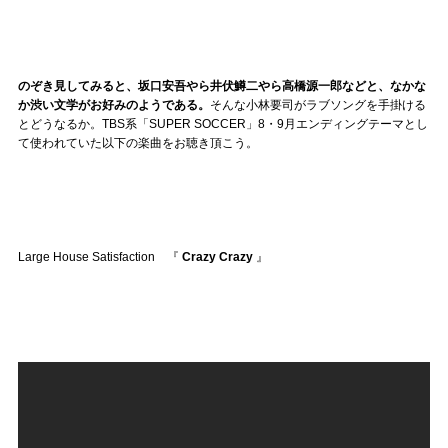
のぞき見してみると、坂口安吾やら井伏鱒二やら高橋源一郎などと、なかな
か渋い文学がお好みのようである。
そんな小林要司がラブソングを手掛ける
とどうなるか。TBS系「SUPER SOCCER」8・9月エンディングテーマとし
て使われていた以下の楽曲をお聴き頂こう。
Large House Satisfaction 『
Crazy Crazy
』