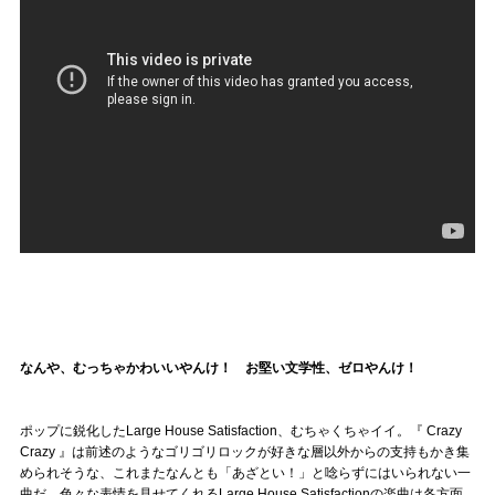
なんや、むっちゃかわいいやんけ！ お堅い文学性、ゼロやんけ！
ポップに鋭化したLarge House Satisfaction、むちゃくちゃイイ。『 Crazy
Crazy 』は前述のようなゴリゴリロックが好きな層以外からの支持もかき集
められそうな、これまたなんとも「あざとい！」と唸らずにはいられない一
曲だ。色々な表情を見せてくれるLarge House Satisfactionの楽曲は各方面