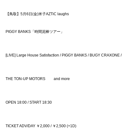
【鳥取】5月6日(金)米子AZTiC laughs
PIGGY BANKS「時間泥棒ツアー」
[LIVE] Large House Satisfaction / PIGGY BANKS / BUGY CRAXONE /
THE TON-UP MOTORS and more
OPEN 18:00 / START 18:30
TICKET ADV/DAY ￥2,000 / ￥2,500 (+1D)