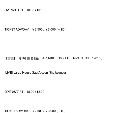
OPEN/START 18:00 / 18:30
TICKET ADV/DAY ￥2,500 / ￥3,000 (＋1D)
【宮城】6月26日(日) 仙台 BAR TAKE 「DOUBLE IMPACT TOUR 2016」
[LIVE] Large House Satisfaction / the twenties
OPEN/START 18:00 / 18:30
TICKET ADV/DAY ￥2,500 / ￥3,000 (＋1D)