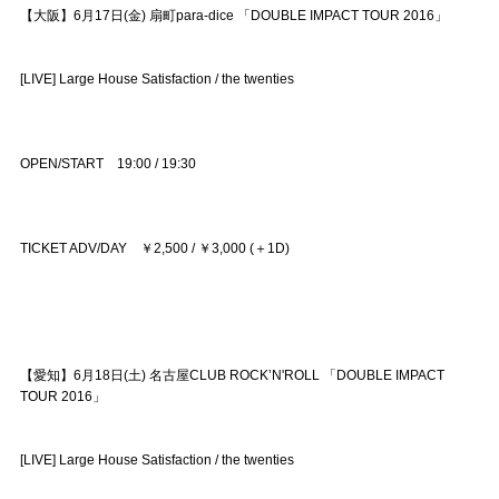
【大阪】6月17日(金) 扇町para-dice 「DOUBLE IMPACT TOUR 2016」
[LIVE] Large House Satisfaction / the twenties
OPEN/START 19:00 / 19:30
TICKET ADV/DAY ￥2,500 / ￥3,000 (＋1D)
【愛知】6月18日(土) 名古屋CLUB ROCK’N'ROLL 「DOUBLE IMPACT
TOUR 2016」
[LIVE] Large House Satisfaction / the twenties