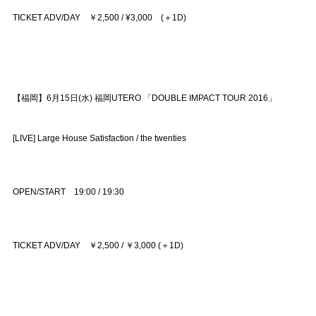
TICKET ADV/DAY ￥2,500 / ¥3,000 (＋1D)
【福岡】6月15日(水) 福岡UTERO 「DOUBLE IMPACT TOUR 2016」
[LIVE] Large House Satisfaction / the twenties
OPEN/START 19:00 / 19:30
TICKET ADV/DAY ￥2,500 / ￥3,000 (＋1D)