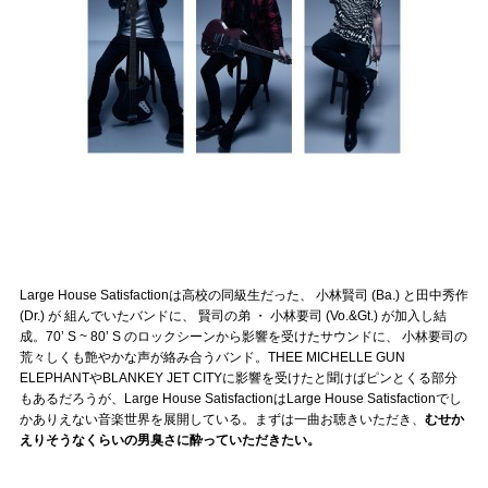
記事リクエスト
ログイン
LINK
muevoクラウドファンディング
muevoコミュニティ
ぶいクラ！by muevo
Large House Satisfactionは高校の同級生だった、 小林賢司 (Ba.) と田中秀作
(Dr.) が 組んでいたバンドに、 賢司の弟 ・ 小林要司 (Vo.&Gt.) が加入し結
ぶいコミュ！by muevo
成。70’ S ~ 80’ S のロックシーンから影響を受けたサウンドに、 小林要司の
荒々しくも艶やかな声が絡み合うバンド。THEE MICHELLE GUN
ぶいマガ！ by muevo
ELEPHANTやBLANKEY JET CITYに影響を受けたと聞けばピンとくる部分
もあるだろうが、Large House SatisfactionはLarge House Satisfactionでし
かありえない音楽世界を展開している。まずは一曲お聴きいただき、
むせか
えりそうなくらいの男臭さに酔っていただきたい。
Follow us