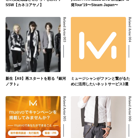
SSW【カネコアヤノ】
発Tour'19〜Steam Japan〜
Related Artist 003
Related Artist 004
新生【A9】再スタートを彩る『銀河
ミュージシャンがファンと繋がるた
ノヲト』
めに活用したいネットサービス3選
Related Artist 005
Related Artist 006