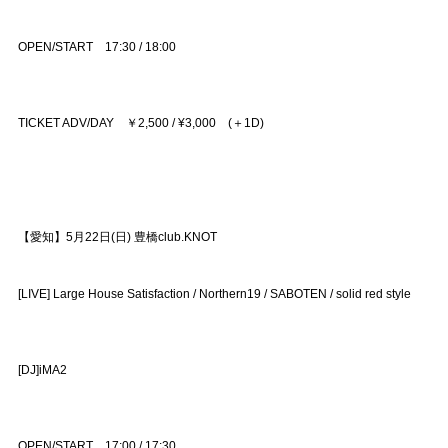
OPEN/START 17:30 / 18:00
TICKET ADV/DAY ￥2,500 / ¥3,000 (＋1D)
【愛知】5月22日(日) 豊橋club.KNOT
[LIVE] Large House Satisfaction / Northern19 / SABOTEN / solid red style
[DJ]iMA2
OPEN/START 17:00 / 17:30