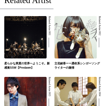
Related Artist
Related Artist 001
Related Artist 002
柔らかな異質の世界へようこそ。新
立花綾香ーー憑依系シンガーソング
感覚SSW【Predawn】
ライターの激情
Related Artist 003
Related Artist 004