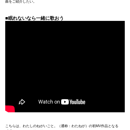
Official SNS
曲をご紹介したい。
■眠れないなら一緒に歌おう
こちらは、わたしのねがいごと。（通称：わたねが）の初MV作品となる