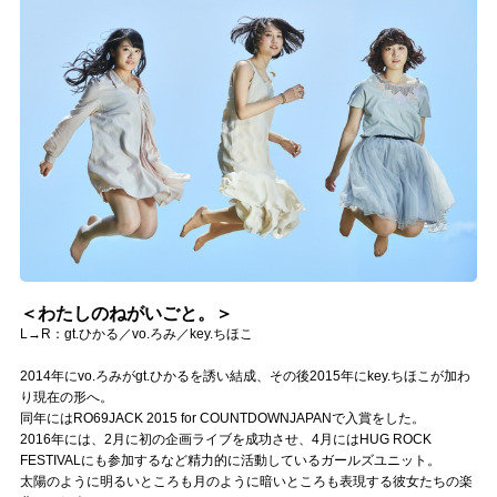
記事リクエスト
ログイン
LINK
muevoクラウドファンディング
muevoコミュニティ
ぶいクラ！by muevo
＜わたしのねがいごと。＞
ぶいコミュ！by muevo
L→R：gt.ひかる／vo.ろみ／key.ちほこ
2014年にvo.ろみがgt.ひかるを誘い結成、その後2015年にkey.ちほこが加わ
ぶいマガ！ by muevo
り現在の形へ。
同年にはRO69JACK 2015 for COUNTDOWNJAPANで入賞をした。
2016年には、2月に初の企画ライブを成功させ、4月にはHUG ROCK
Follow us
FESTIVALにも参加するなど精力的に活動しているガールズユニット。
太陽のように明るいところも月のように暗いところも表現する彼女たちの楽