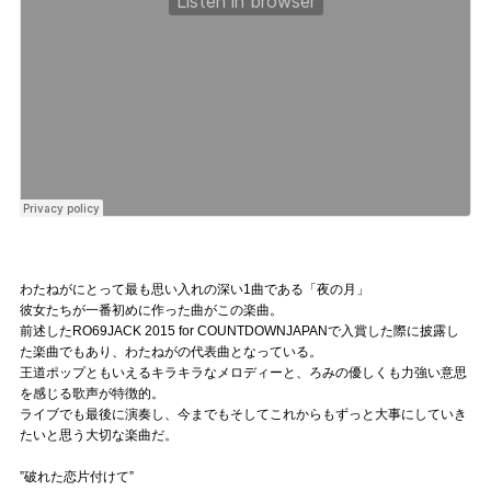
わたねがにとって最も思い入れの深い1曲である「夜の月」
彼女たちが一番初めに作った曲がこの楽曲。
前述したRO69JACK 2015 for COUNTDOWNJAPANで入賞した際に披露し
た楽曲でもあり、わたねがの代表曲となっている。
王道ポップともいえるキラキラなメロディーと、ろみの優しくも力強い意思
を感じる歌声が特徴的。
ライブでも最後に演奏し、今までもそしてこれからもずっと大事にしていき
たいと思う大切な楽曲だ。
”破れた恋片付けて”