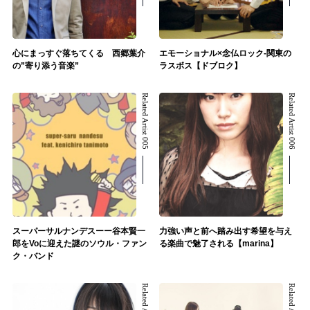
心にまっすぐ落ちてくる 西郷葉介
エモーショナル×念仏ロック-関東の
の”寄り添う音楽”
ラスボス【ドブロク】
Related Artist 005
Related Artist 006
スーパーサルナンデスーー谷本賢一
力強い声と前へ踏み出す希望を与え
郎をVoに迎えた謎のソウル・ファン
る楽曲で魅了される【marina】
ク・バンド