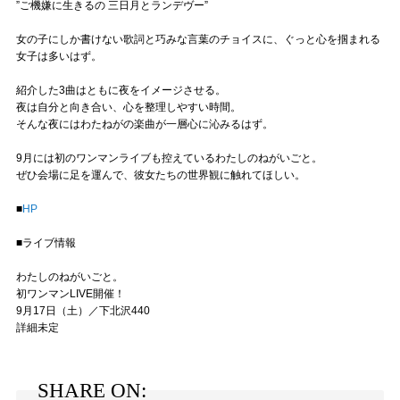
”ご機嫌に生きるの 三日月とランデヴー”
女の子にしか書けない歌詞と巧みな言葉のチョイスに、ぐっと心を掴まれる
女子は多いはず。
紹介した3曲はともに夜をイメージさせる。
夜は自分と向き合い、心を整理しやすい時間。
そんな夜にはわたねがの楽曲が一層心に沁みるはず。
9月には初のワンマンライブも控えているわたしのねがいごと。
ぜひ会場に足を運んで、彼女たちの世界観に触れてほしい。
■
HP
■ライブ情報
わたしのねがいごと。
初ワンマンLIVE開催！
9月17日（土）／下北沢440
詳細未定
SHARE ON: