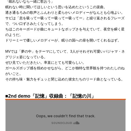
「眠れないなら一緒に歌おう」
眠れない時に聞いてほしいという思いを込めたというこの楽曲。
透き通るろみの歌声とふんわりと柔らかいメロディーがなんとも心地よい。
サビは「息を吸ってー吸ってー吸ってー吸ってー」と繰り返されるフレーズ
で、つい口ずさみたくなってしまう。
ちほこのキーボードが曲にキュートなポップさを与えていて、夜空を瞬く星
のようだ。
ドリーミーで優しいメロディーが、眠りの国への扉を開いてくれるはず。
MVでは「夢の中」をテーマにしていて、3人がそれぞれ可愛いパジャマ・ネ
グリジェ姿になっている。
ぜひ見ていただきたい。率直にとても可愛らしい。
ガールズポップ感を煌めかせながら、どこか独特な世界観を持つわたしのね
がいごと。
その持ち味・魅力をギュッと閉じ込めた彼女たちのリード曲となっている。
■2nd demo「記憶」収録曲：「記憶の川」