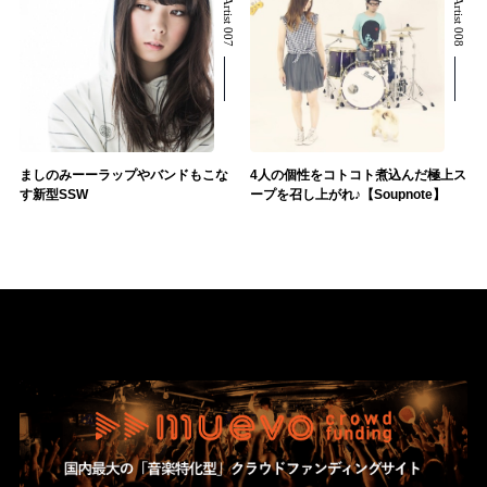
Related Artist 007
Related Artist 008
ましのみーーラップやバンドもこな
4人の個性をコトコト煮込んだ極上ス
す新型SSW
ープを召し上がれ♪【Soupnote】