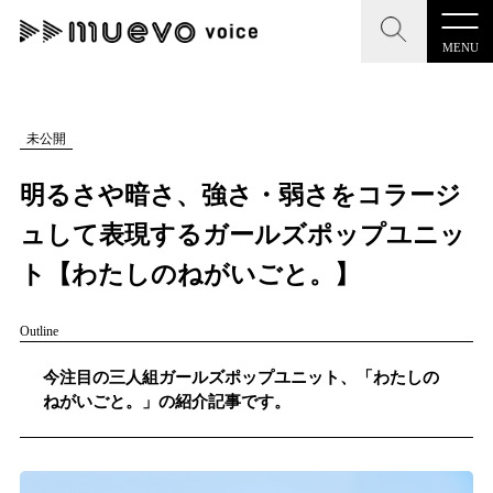
MENU
CLOSE
CLOSE
muevo media
記事を検索する
未公開
"読者の声を形にする”音楽特化メディア
明るさや暗さ、強さ・弱さをコラージ
ュして表現するガールズポップユニッ
ト【わたしのねがいごと。】
MENU
人気ワード
Outline
記事一覧
#男性SSW
#ポップス
#女性SSW
#ロック
今注目の三人組ガールズポップユニット、「わたしの
プレスリリース一覧
#男性シンガー
#HR/HM
#女性シンガー
ねがいごと。」の紹介記事です。
会社概要
#ヒップホップ
#男性シンガーグループ
#R&B/ソウル
お問い合わせ