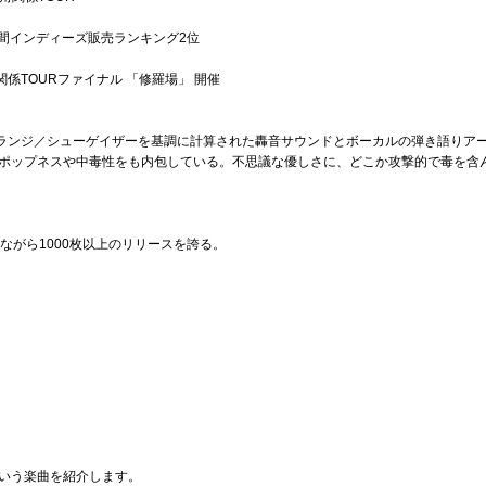
op 月間インディーズ販売ランキング2位
s. 三角関係TOURファイナル 「修羅場」 開催
/グランジ／シューゲイザーを基調に計算された轟音サウンドとボーカルの弾き語りア
ポップネスや中毒性をも内包している。不思議な優しさに、どこか攻撃的で毒を含
限定販売ながら1000枚以上のリリースを誇る。
風車の音"という楽曲を紹介します。