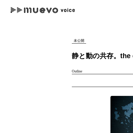
muevo media
記事を検索する
"読者の声を形にする”音楽特化メディア
未公開
静と動の共存。the c
Outline
人気ワード
MENU
#男性SSW
#ポップス
#女性SSW
#ロック
#男性シンガー
記事一覧
プレスリリース一覧
会社概要