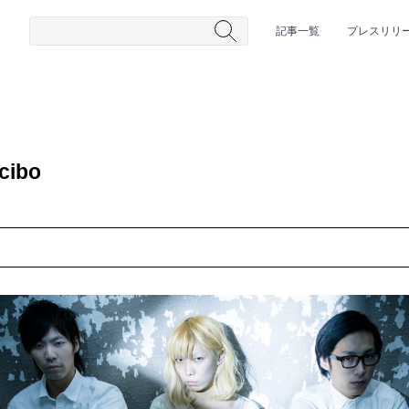
記事一覧
プレスリリ
ibo
#HR/HM
#女性シンガー
#ヒップホップ
#男性シンガーグルー