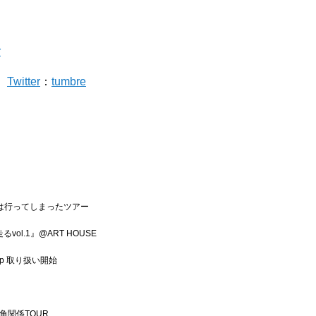
r
吾
Twitter
：
tumbre
発売 君は行ってしまったツアー
走るvol.1』@ART HOUSE
shop 取り扱い開始
三角関係TOUR