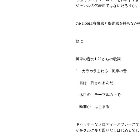
ジャンルの代表曲ではないだろうか。
the ciboは爽快感と疾走感を持
他に
風車の音の1:21からの歌詞
" カラカラまわる 風車の音
君は 許されるんだ
木目の テーブルの上で
断罪が はじまる
キャッチーなメロディーとフレーズで
かをクルクルと回りだしはじめるでし