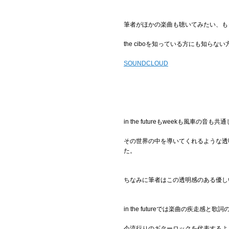
筆者がほかの楽曲も聴いてみたい、も
the ciboを知っている方にも知
SOUNDCLOUD
in the futureもweekも風車
その世界の中を導いてくれるような透
た。
ちなみに筆者はこの透明感のある優し
in the futureでは楽曲の疾走感
今流行りのギターロックを代表するような