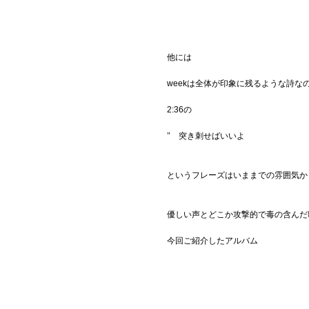
他には
weekは全体が印象に残るような詩な
2:36の
" 突き刺せばいいよ
というフレーズはいままでの雰囲気か
優しい声とどこか攻撃的で毒の含んだ
今回ご紹介したアルバム