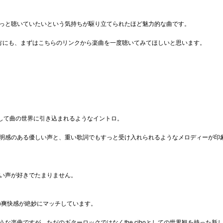
っと聴いていたいという気持ちが駆り立てられたほど魅力的な曲です。
らない方にも、まずはこちらのリンクから楽曲を一度聴いてみてほしいと思います。
の音も共通して曲の世界に引き込まれるようなイントロ。
明感のある優しい声と、重い歌詞でもすっと受け入れられるようなメロディーが印
い声が好きでたまりません。
と歌詞の爽快感が絶妙にマッチしています。
楽曲ですが、ただのギターロックではなくthe ciboとしての世界観を持った新しい"t