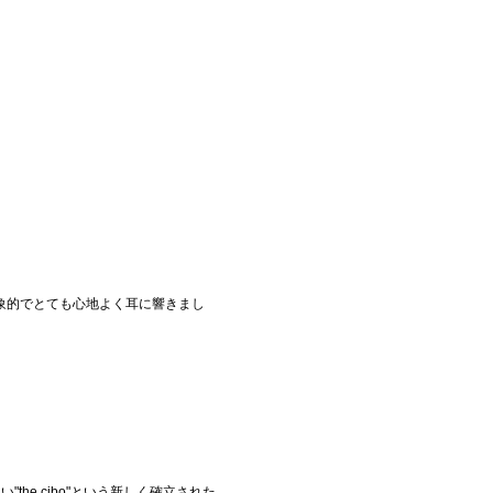
象的でとても心地よく耳に響きまし
he cibo"という新しく確立された