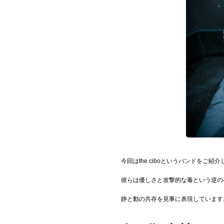
お問い合わせ
記事リクエスト
ログイン
LINK
muevoクラウドファンディング
muevoコミュニティ
ぶいクラ！by muevo
今回はthe ciboというバンドをご紹
ぶいコミュ！by muevo
彼らは優しさと攻撃的な毒という逆の
ぶいマガ！ by muevo
静と動の共存を見事に表現しています
Follow us