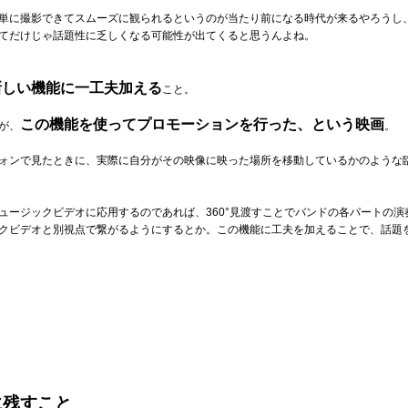
単に撮影できてスムーズに観られるというのが当たり前になる時代が来るやろうし、
てだけじゃ話題性に乏しくなる可能性が出てくると思うんよね。
新しい機能に一工夫加える
こと。
この機能を使ってプロモーションを行った、という映画
が、
。
ォンで見たときに、実際に自分がその映像に映った場所を移動しているかのような
ュージックビデオに応用するのであれば、360°見渡すことでバンドの各パートの
クビデオと別視点で繋がるようにするとか。この機能に工夫を加えることで、話題
に残すこと