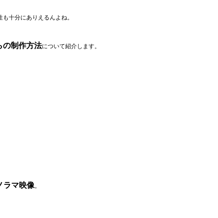
性も十分にありえるんよね。
らの制作方法
について紹介します。
パノラマ映像
。