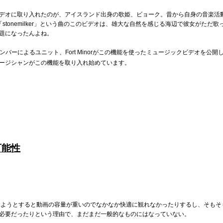
デオに取り入れたのが、アイスランド出身の歌姫、ビョーク。昔から自身の音楽活
stonemilker」という曲のこのビデオは、雄大な自然を感じる海辺で彼女がただ
題になったんよね。
rkのメンバーによるユニット、Fort Minorがこの機能を使ったミュージックビデオを
ージシャンがこの機能を取り入れ始めています。
可能性
映像を見ようとすると動画の容量が重いのでなかなか快適に観れなかったりするし、そも
必要だったりという理由で、まだまだ一般的なものにはなっていない。