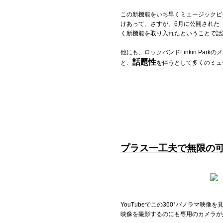
この新機能をいち早くミュージックビ
Official SNS
けあって、さすが。6月に公開された「
く新機能を取り入れたということで話
他にも、ロックバンドLinkin Pa
話題性
と、
を伴うとして多くのミュ
プラス一工夫で無限の
YouTubeでこの360°パノラマ
映像を撮影するのにも専用のカメラが