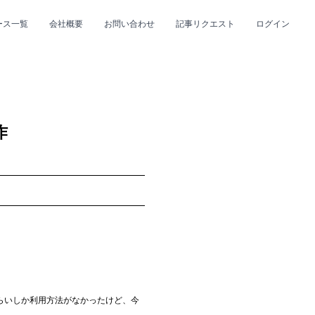
ース一覧
会社概要
お問い合わせ
記事リクエスト
ログイン
CLOSE
CLOSE
作
プ
#R&B/ソウル
らいしか利用方法がなかったけど、今