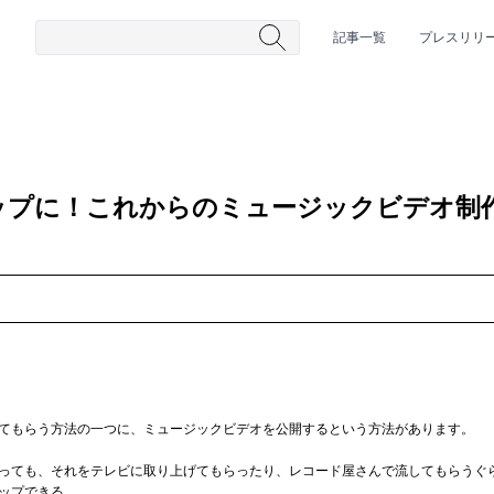
記事一覧
プレスリリ
ップに！これからのミュージックビデオ制
#HR/HM
#女性シンガー
#ヒップホップ
#男性シンガーグルー
てもらう方法の一つに、ミュージックビデオを公開するという方法があります。
っても、それをテレビに取り上げてもらったり、レコード屋さんで流してもらうぐ
ップできる。