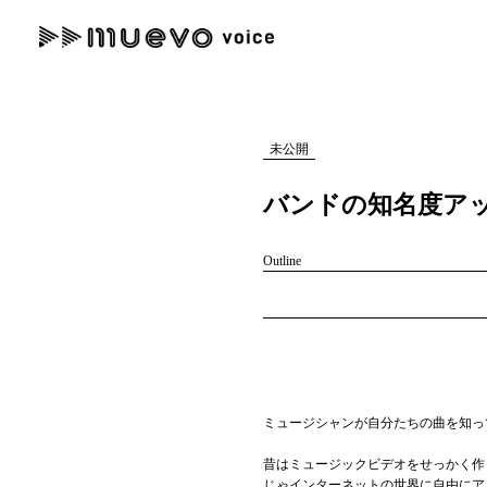
muevo media
記事を検索する
"読者の声を形にする”音楽特化メディア
未公開
バンドの知名度ア
Outline
人気ワード
MENU
#男性SSW
#ポップス
#女性SSW
#ロック
#男性シンガー
記事一覧
プレスリリース一覧
ミュージシャンが自分たちの曲を知っ
会社概要
昔はミュージックビデオをせっかく作
じゃインターネットの世界に自由にア