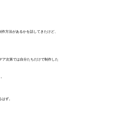
制作方法があるかを話してきたけど、
イデア次第では自分たちだけで制作した
と。
るはず。
。