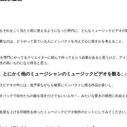
もそれをごく当たり前に使えるようになった時代に、どんなミュージックビデオの
事なのは、どうやって見ている人にインパクトを与えて心に残すかを考えること。
制作を専門にやってるクリエイターに頼んで作ってもらう必要があると思うけど、ア
性の高いものになり得ると思う。
とにかく他のミュージシャンのミュージックビデオを観る
、
こ
クビデオの中には、低予算ながらも確実にインパクトに残る作品が多いし、
すバックで自分たちの曲を流すだけでもいいんや！」みたいな驚きの発想に出会え
名度を上げる可能性を持ったミュージックビデオ制作のヒントにしてみてください