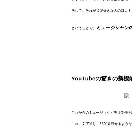
お問い合わせ
そして、それが音楽好きな人の口コミ
記事リクエスト
ミュージシャン
ということで、
ログイン
LINK
muevoクラウドファンディング
muevoコミュニティ
YouTubeの驚きの新機
ぶいクラ！by muevo
ぶいコミュ！by muevo
ぶいマガ！ by muevo
これからのミュージックビデオ制作を語
これ、文字通り、360°見渡せるよう
Follow us