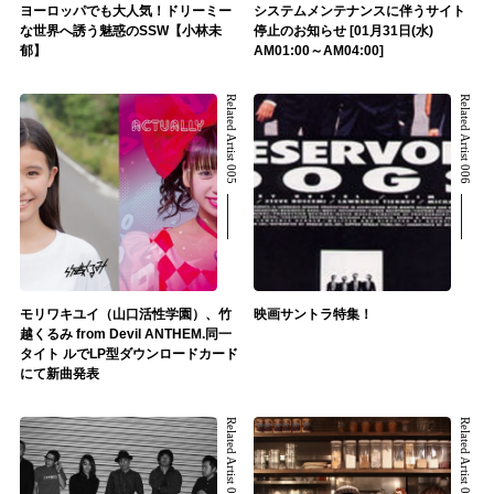
ヨーロッパでも大人気！ドリーミー
システムメンテナンスに伴うサイト
な世界へ誘う魅惑のSSW【小林未
停止のお知らせ [01月31日(水)
郁】
AM01:00～AM04:00]
Related Artist 005
Related Artist 006
モリワキユイ（山口活性学園）、竹
映画サントラ特集！
越くるみ from Devil ANTHEM.同一
タイト ルでLP型ダウンロードカード
にて新曲発表
Related Artist 007
Related Artist 008