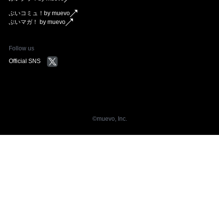
ぶいコミュ！by muevo
ぶいマガ！ by muevo
Follow us
Official SNS
©︎muevo, Inc.