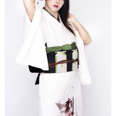
記事リクエスト
ログイン
LINK
muevoクラウドファンディング
muevoコミュニティ
ぶいクラ！by muevo
ぶいコミュ！by muevo
ぶいマガ！ by muevo
Follow us