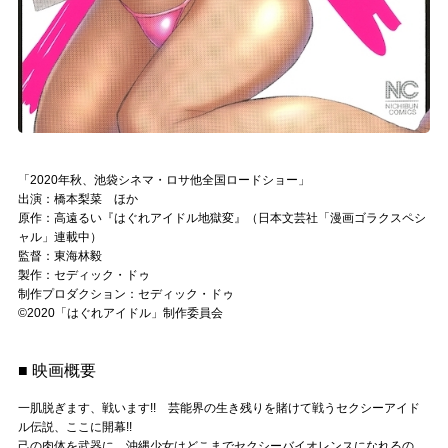
「2020年秋、池袋シネマ・ロサ他全国ロードショー」
出演：橋本梨菜 ほか
原作：高遠るい『はぐれアイドル地獄変』（日本文芸社「漫画ゴラクスペシ
ャル」連載中）
監督：東海林毅
製作：セディック・ドゥ
制作プロダクション：セディック・ドゥ
©2020「はぐれアイドル」制作委員会
■ 映画概要
一肌脱ぎます、戦います!! 芸能界の生き残りを賭けて戦うセクシーアイド
ル伝説、ここに開幕!!
己の肉体を武器に、沖縄少女はどこまでセクシーバイオレンスになれるの