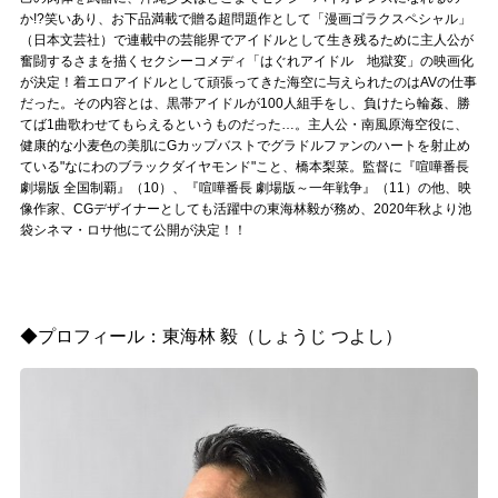
か!?笑いあり、お下品満載で贈る超問題作として「漫画ゴラクスペシャル」
（日本文芸社）で連載中の芸能界でアイドルとして生き残るために主人公が
奮闘するさまを描くセクシーコメディ「はぐれアイドル 地獄変」の映画化
が決定！着エロアイドルとして頑張ってきた海空に与えられたのはAVの仕事
だった。その内容とは、黒帯アイドルが100人組手をし、負けたら輪姦、勝
てば1曲歌わせてもらえるというものだった…。主人公・南風原海空役に、
健康的な小麦色の美肌にGカップバストでグラドルファンのハートを射止め
ている"なにわのブラックダイヤモンド"こと、橋本梨菜。監督に『喧嘩番長
劇場版 全国制覇』（10）、『喧嘩番長 劇場版～一年戦争』（11）の他、映
像作家、CGデザイナーとしても活躍中の東海林毅が務め、2020年秋より池
袋シネマ・ロサ他にて公開が決定！！
◆プロフィール：東海林 毅（しょうじ つよし）