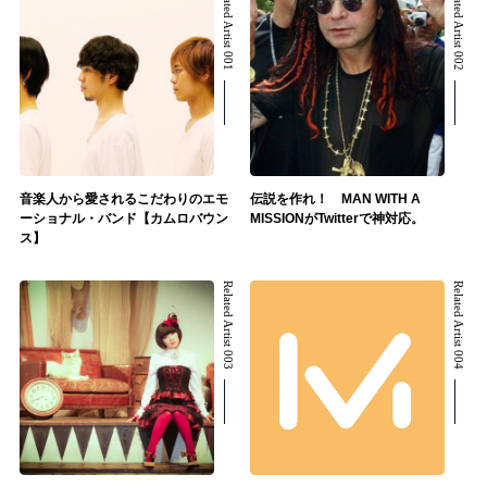
Related Artist 001
Related Artist 002
音楽人から愛されるこだわりのエモ
伝説を作れ！ MAN WITH A
ーショナル・バンド【カムロバウン
MISSIONがTwitterで神対応。
ス】
Related Artist 003
Related Artist 004