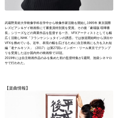
武蔵野美術大学映像学科在学中から映像作家活動を開始し1995年 東京国際
レズビアン＆ゲイ映画祭にて審査員特別賞を受賞。その後「劇場版 喧嘩番
長」シリーズなどの商業作品を監督する一方、VFXアーティストとしても幅
広く活動しNHK「フランケンシュタインの誘惑」では放送開始時から演出や
VFXを務めている。近年、表現の幅を広げるために自主映画にも力を入れ短
編「老ナルキソス」（2017）は第27回レインボー・リール東京でグランプ
リを受賞したほか国内外の映画祭で10冠。
2019年には自主映画作品のみを集めた初の監督特集が1週間、池袋シネマロ
サで行われた。
【楽曲情報】