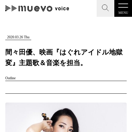
MENU
muevo media
記事を検索する
2020.03.26 Thu
"読者の声を形にする”音楽特化メディア
間々田優、映画『はぐれアイドル地獄
変』主題歌＆音楽を担当。
Outline
MENU
人気ワード
記事一覧
#男性SSW
#ポップス
#女性SSW
#ロック
#男性シンガー
プレスリリース一覧
#HR/HM
#女性シンガー
#ヒップホップ
会社概要
#男性シンガーグループ
#R&B/ソウル
お問い合わせ