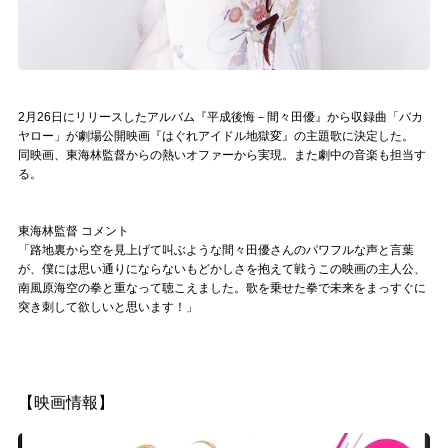
Official SNS
2月26日にリリースしたアルバム『平成後悔－間々田優』から収録曲「バカ
ヤロー」が劇場公開映画『はぐれアイドル地獄変』の主題歌に決定した。
同映画、東海林監督からの熱いオファーから実現。また劇中の音楽も担当す
る。
東海林監督 コメント
「路地裏から空を見上げて叫ぶような間々田優さんのパワフルな声と言葉
が、僕には思い通りにならないもどかしさを抱えて戦うこの映画の主人公、
南風原海空の拳と重なって聴こえました。歌を乗せた拳で未来をまっすぐに
突き刺して欲しいと思います！」
【映画情報】