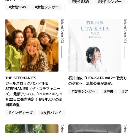
#男性SSW
#男性シンガー
#女性SSW
#女性シンガー
#エモ/スクリーモ
Related Artist 003
Related Artist 004
THE STEPHANIES
石川由依「UTA-KATA Vol.2〜歌売り
ガールズロックバンドTHE
の少女〜」追加公演が決定。
STEPHANIES（ザ・ステファニー
#女性シンガー
#声優
#アニ
ズ） 最新アルバム「PLUMP UP」5
月22日に発売決定！ 約8年ぶりの全
国流通盤
#インディーズ
#女性バンド
#ロック