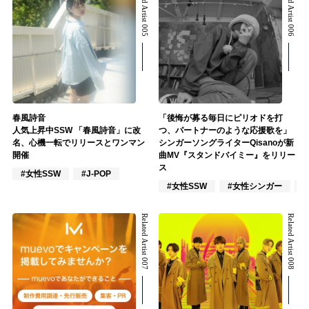
Related Artist 005
Related Artist 006
春風詩音
「後悔が募る毎日にピリオドを打
人気上昇中SSW 「春風詩音」に改
つ、パートナーのような応援歌を」
名、心機一転でリリースとワンマン
シンガーソングライターQisanoが新
開催
曲MV『スタンドバイミー』をリリー
ス
#女性SSW
#J-POP
#女性SSW
#女性シンガー
Related Artist 007
Related Artist 008