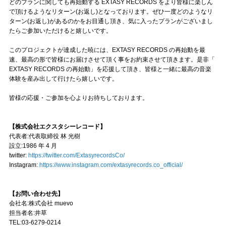
どのプランに関しても再始動する EXTASY RECORDS をより皆様に楽しん
で頂けるようなリターン(お返し)となっております。ぜひ一度どのようなリ
ターン(お返し)があるのかをお目通し頂き、気に入ったプランがございまし
たらご参加いただけると嬉しいです。
このプロジェクトが達成した暁には、EXTASY RECORDS の再始動を最
速、最高の形で皆様にお届けさせて頂く事をお約束させて頂きます。是非「
EXTASY RECORDS の再始動」を応援して頂き、皆様と一緒に最高の音楽
体験を産み出して行けたら嬉しいです。
皆様の応援・ご参加を心よりお待ちしております。
【株式会社エクスタシーレコード】
代表者:代表取締役 林 光樹
設立:1986 年 4 月
twitter:
https://twitter.com/ExtasyrecordsCo/
Instagram:
https://www.instagram.com/extasyrecords.co_official/
【お問い合わせ先】
会社名:株式会社 muevo
担当者名:井草
TEL:03-6279-0214