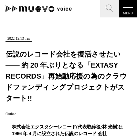
MENU
CLOSE
CLOSE
muevo media
記事を検索する
2022.12.13 Tue
"読者の声を形にする”音楽特化メディア
伝説のレコード会社を復活させたい
―― 約 20 年ぶりとなる「EXTASY
RECORDS」再始動応援の為のクラウ
MENU
人気ワード
ドファンディ ングプロジェクトがス
記事一覧
タート!!
#男性SSW
#ポップス
#女性SSW
#ロック
プレスリリース一覧
#男性シンガー
#HR/HM
#女性シンガー
Outline
会社概要
#ヒップホップ
#男性シンガーグループ
#R&B/ソウル
株式会社エクスタシーレコード(代表取締役:林 光樹)は
お問い合わせ
1986 年 4 月に設立された伝説のレコード 会社