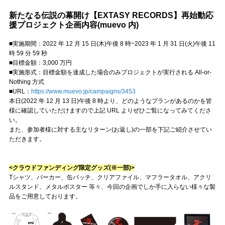
新たなる伝説の幕開け【EXTASY RECORDS】再始動応
援プロジェクト企画内容(muevo 内)
■実施期間：2022 年 12 月 15 日(木)午後 8 時~2023 年 1 月 31 日(火)午後 11
時 59 分 59 秒
■目標金額：3,000 万円
■実施形式：目標金額を達成した場合のみプロジェクトが実行される All-or-
Nothing 方式
■URL：
https://www.muevo.jp/campaigns/3453
本日(2022 年 12 月 13 日)午後 8 時より、どのようなプランがあるのかを皆
様に確認していただけますので上記 URL よりぜひご覧になってみてくださ
い。
また、参加者様に対する主なリターン(お返し)の一部を下記ご紹介させてい
ただきます。
<クラウドファンディング限定グッズ(※一部)>
Tシャツ、パーカー、缶バッチ、クリアファイル、マフラータオル、アクリ
ルスタンド、メタルポスター 等々、今回の企画でしか手に入らない様々な製
品をご用意しております。