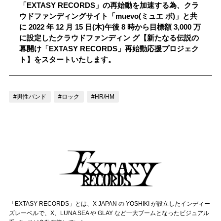
「EXTASY RECORDS」の再始動を加速する為、クラ
記事リクエスト
ウドファンディングサイト「muevo(ミュエ ボ)」と共
に 2022 年 12 月 15 日(木)午後 8 時から目標額 3,000 万
ログイン
に設定したクラウドファンディン グ【新たなる伝説の
幕開け「EXTASY RECORDS」再始動応援プロジェク
ト】をスタートいたします。
LINK
muevoクラウドファンディング
#男性バンド
#ロック
#HR/HM
muevoコミュニティ
ぶいクラ！by muevo
ぶいコミュ！by muevo
ぶいマガ！ by muevo
Follow us
「EXTASY RECORDS」とは、X JAPAN の YOSHIKI が設立したインディー
ズレーベルで、X、LUNA SEA や GLAY など一大ブームとなったビジュアル