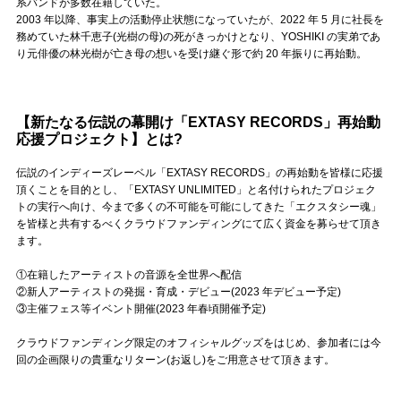
Official SNS
系バンドが多数在籍していた。
2003 年以降、事実上の活動停止状態になっていたが、2022 年 5 月に社長を
務めていた林千恵子(光樹の母)の死がきっかけとなり、YOSHIKI の実弟であ
り元俳優の林光樹が亡き母の想いを受け継ぐ形で約 20 年振りに再始動。
【新たなる伝説の幕開け「EXTASY RECORDS」再始動
応援プロジェクト】とは?
伝説のインディーズレーベル「EXTASY RECORDS」の再始動を皆様に応援
頂くことを目的とし、「EXTASY UNLIMITED」と名付けられたプロジェク
トの実行へ向け、今まで多くの不可能を可能にしてきた「エクスタシー魂」
を皆様と共有するべくクラウドファンディングにて広く資金を募らせて頂き
ます。
①在籍したアーティストの音源を全世界へ配信
②新人アーティストの発掘・育成・デビュー(2023 年デビュー予定)
③主催フェス等イベント開催(2023 年春頃開催予定)
クラウドファンディング限定のオフィシャルグッズをはじめ、参加者には今
回の企画限りの貴重なリターン(お返し)をご用意させて頂きます。