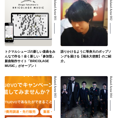
Related Artist 001
Related Artist 002
トクマルシューゴの新しい楽曲をみ
語りかけるように等身大のポップソ
んなで作る！全く新しい「参加型」
ングを届ける【福永大使館】のご紹
新曲制作サイト「BRICOLAGE
介。
MUSIC」がオープン！
Related Artist 003
Related Artist 004