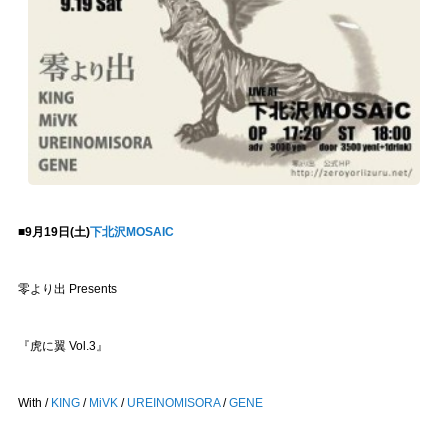
■9月19日(土)
下北沢MOSAIC
零より出 Presents
『虎に翼 Vol.3』
With /
KING
/
MiVK
/
UREINOMISORA
/
GENE