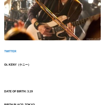
TWITTER
Gt. KENY
（ケニー）
DATE OF BIRTH: 3.19
BIRTH PLACE: TOKYO