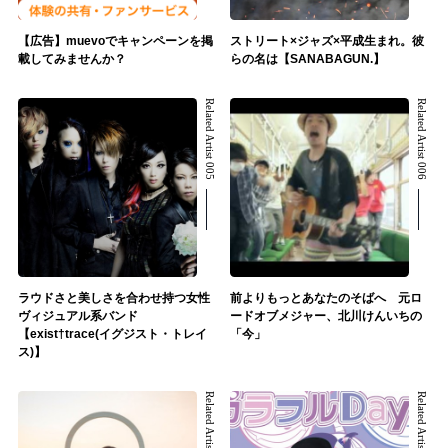
【広告】muevoでキャンペーンを掲
ストリート×ジャズ×平成生まれ。彼
載してみませんか？
らの名は【SANABAGUN.】
Related Artist 005
Related Artist 006
ラウドさと美しさを合わせ持つ女性
前よりもっとあなたのそばへ 元ロ
ヴィジュアル系バンド
ードオブメジャー、北川けんいちの
【exist†trace(イグジスト・トレイ
「今」
ス)】
Related Artist 007
Related Artist 008