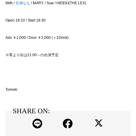
With /
宮瀬なな
/ MARY. / Suw / HIDEKI(THE LEX)
Open 18:10 / Start 18:30
Adv ￥2,000 / Door ￥2,000 (＋1Drink)
※零より出は21:00～の出演予定
Tomoki
SHARE ON: