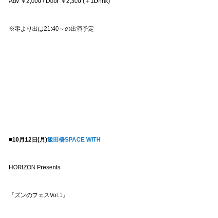
Adv ￥2,000 / Door ￥2,300 (＋1Drink)
※零より出は21:40～の出演予定
■10月12日(月)
飯田橋SPACE WITH
HORIZON Presents
『ズンのフェスVol.1』