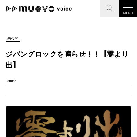
MENU
CLOSE
CLOSE
muevo media
記事を検索する
未公開
"読者の声を形にする”音楽特化メディア
ジパングロックを鳴らせ！！【零より
出】
Outline
MENU
人気ワード
記事一覧
#男性SSW
#ポップス
#女性SSW
#ロック
プレスリリース一覧
#男性シンガー
#HR/HM
#女性シンガー
会社概要
#ヒップホップ
#男性シンガーグループ
#R&B/ソウル
お問い合わせ