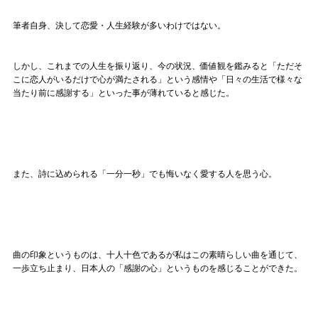
筆者自身、決して恋愛・人生経験が多いわけではない。
しかし、これまでの人生を振り返り、今の状況、価値観を鑑みると「ただそ
こに恋人がいるだけで心が満たされる」という感情や「日々の生活で様々な
当たり前に感謝する」といった事が薄れていると感じた。
また、詩に込められる「一分一秒」でも悔いなく愛する人を思う心。
曲の印象というものは、十人十色であるが私はこの素晴らしい曲を通じて、
一歩立ち止まり、日本人の「感謝の心」というものを感じることができた。