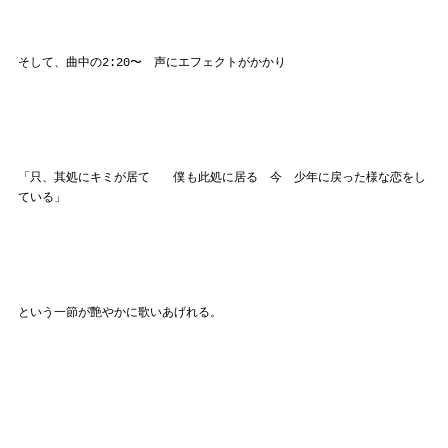
そして、曲中の2:20〜 声にエフェクトがかかり
「只、其処にキミが居て 僕も此処に居る 今 少年に戻った様な恋をし
ている」
という一節が艶やかに歌いあげれる。