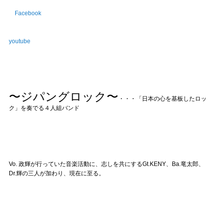
Facebook
youtube
〜ジパングロック〜
・・・「日本の心を基板したロッ
ク」を奏でる４人組バンド
Vo. 政輝が行っていた音楽活動に、志しを共にするGt.KENY、Ba.竜太郎、
Dr.輝の三人が加わり、現在に至る。