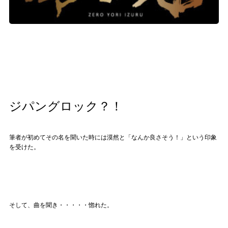
記事リクエスト
ログイン
LINK
muevoクラウドファンディング
ジパングロック？！
muevoコミュニティ
ぶいクラ！by muevo
筆者が初めてその名を聞いた時には漠然と「なんか良さそう！」という印象
を受けた。
ぶいコミュ！by muevo
ぶいマガ！ by muevo
そして、曲を聞き・・・・・惚れた。
Follow us