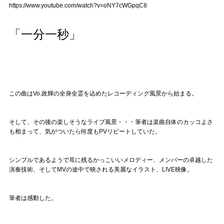
https://www.youtube.com/watch?v=oNY7cWGpqC8
「一分一秒」
この曲はVo.政輝の全身全霊を込めたレコーディング風景から始まる。
そして、その後の楽しそうなライブ風景・・・筆者は楽曲自体のカッコよさ
も相まって、気がついたら何度もPVリピートしていた。
シンプルであるようで耳に残るかっこいいメロディー、メンバーの卓越した
演奏技術、そしてMVの途中で映される美麗なイラスト、LIVE映像。
筆者は感動した。