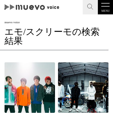
MENU
CLOSE
CLOSE
muevo media
muevo voice
エモ/スクリーモの検索
記事を検索する
"読者の声を形にする”音楽特化メディア
結果
MENU
人気ワード
記事一覧
#男性SSW
#ポップス
#女性SSW
#ロック
プレスリリース一覧
#男性シンガー
#HR/HM
#女性シンガー
会社概要
#ヒップホップ
#男性シンガーグループ
#R&B/ソウル
お問い合わせ