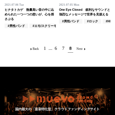
2021.07.06 Tue
2021.07.05 Mon
記事リクエスト
ヒナタトカゲ 熱量高い音の中に込
One Eye Closed 鋭利なサウンドと
められた一つ一つの想いが、心を揺
強烈なメッセージで世界を見据える
ログイン
さぶる
#男性バンド
#ロック
#HR/
#男性バンド
#エモ/スクリーモ
#オルタナティブ
LINK
muevoクラウドファンディング
1
...
6
7
8
Back
Next
muevoコミュニティ
ぶいクラ！by muevo
ぶいコミュ！by muevo
ぶいマガ！ by muevo
Follow us