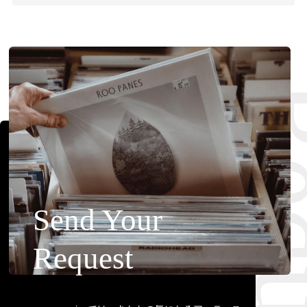
Requ
Send Your
Request