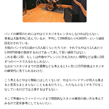
記事リクエスト
ログイン
LINK
バンドの練習のためにはやはりスタジオをレンタルしなければならない。
筆者は大阪市内に住んでいるが、平均して2時間当たり4,000円～という値段
muevoクラウドファンディング
設定がされている。
大抵のバンドが3人組から5人組くらいだろうが、それでもやはり1人あたり
1,000円前後の負担するわけであって決して安い値段ではない。
muevoコミュニティ
これを週に1回、もしくは作曲やアレンジに力を入れたい期間などは週に2回
ずつのペースで入るかもしれない。
ぶいクラ！by muevo
なおかつスタジオまでの交通費なども考えると1ヶ月に1万円前後はスタジオ
の練習代に充てられるわけだ。
ぶいコミュ！by muevo
こう考えるとやはり無駄にはしたくないが、やはりバンドマンが何人も集ま
ぶいマガ！ by muevo
ると意見もまとまらないこともあるだろうし、ただなんとなくゲネプロをこ
なしているだけでは上達するはずもない。
そこで準備からフィードバックまで理想的なスタジオ練習の使い方を考えて
Follow us
みるので是非参考にしてもらいたい。