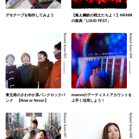
デモテープを制作してみよう
【集え鋼鉄の戦士たちよ！】HR/HM
の祭典「LOUD FEST」
Related Artist 005
Related Artist 006
東北発のさわやか系パンクロックバ
muevoのアーティストアカウントを
ンド 【Now or Never】
上手く活用しよう！
Related Artist 007
Related Artist 008