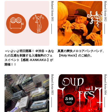
Related Artist 001
Related Artist 002
＜いよいよ明日開幕！ ＠渋谷 ＞あな
真夏の爽快メロコアパンクバンド、
たの五感を刺激する入場無料のフェ
【Holy Hock】のご紹介。
スイベント【感画 -KANKAKU-】が
開催！！
Related Artist 003
Related Artist 004