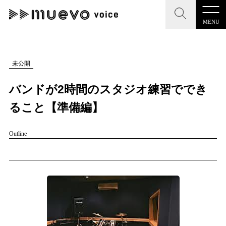
MENU
CLOSE
CLOSE
muevo media
記事を検索する
未公開
"読者の声を形にする”音楽特化メディア
バンドが2時間のスタジオ練習ででき
ること【準備編】
Outline
MENU
人気ワード
記事一覧
#男性SSW
#ポップス
#女性SSW
#ロック
プレスリリース一覧
#男性シンガー
#HR/HM
#女性シンガー
会社概要
#ヒップホップ
#男性シンガーグループ
#R&B/ソウル
お問い合わせ