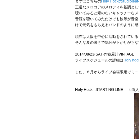
まずはこちらの
Holy Hockのaudiole
王道なメロコアのメロディを基調とし
聴いてみると癖のないキャッチーなメ
音源を聴いてみただけでも彼等が音楽を
けで元気をもらえるバンドのように感
現在は大阪を中心に活動をされているそ
そんな夏の暑さで気分が下がりがちな
2014/08/23(SAT)@寝屋川VINTAGE
ライブスケジュールの詳細は
Holy 
また、８月からライブ会場限定でミニ
Holy Hock - STARTING LINE