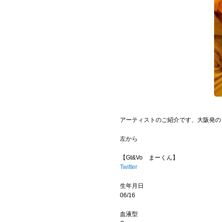
お問い合わせ
記事リクエスト
ログイン
LINK
muevoクラウドファンディング
アーティストのご紹介です、大阪発の３
muevoコミュニティ
左から
ぶいクラ！by muevo
【Gt&Vo まーくん】
ぶいコミュ！by muevo
Twitter
生年月日
ぶいマガ！ by muevo
06/16
血液型
Follow us