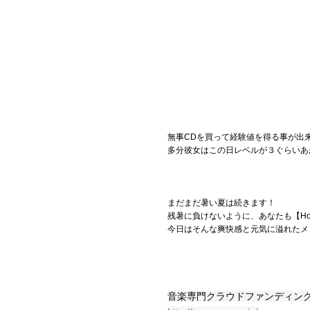
無事CDを買って経験値を得る事が出
多分彼女はこの日レベルが３ぐらいあ
まだまだ暑い夏は続きます！
残暑に負けないように、あなたも【Ho
今日はそんな爽快感と元気に溢れたメロ
音楽専門クラウドファンディング＆