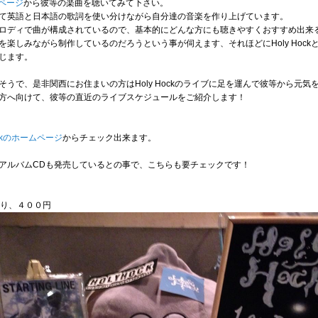
afページ
から彼等の楽曲を聴いてみて下さい。
て英語と日本語の歌詞を使い分けながら自分達の音楽を作り上げています。
ロディで曲が構成されているので、基本的にどんな方にも聴きやすくおすすめ出来
楽しみながら制作しているのだろうという事が伺えます、それほどにHoly Hoc
じます。
うで、是非関西にお住まいの方はHoly Hockのライブに足を運んで彼等から元
方へ向けて、彼等の直近のライブスケジュールをご紹介します！
hockのホームページ
からチェック出来ます。
アルバムCDも発売しているとの事で、こちらも要チェックです！
 ４曲入り、４００円