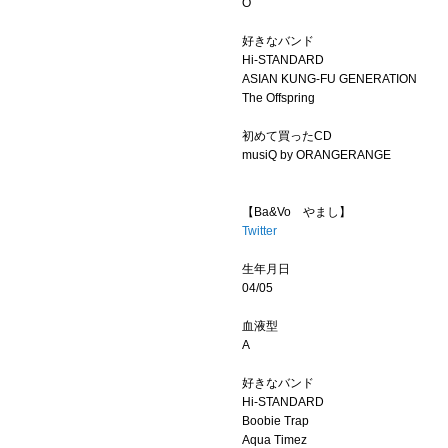
O
Official SNS
好きなバンド
Hi-STANDARD
ASIAN KUNG-FU GENERATION
The Offspring
初めて買ったCD
musiQ by ORANGERANGE
【Ba&Vo やまし】
Twitter
生年月日
04/05
血液型
A
好きなバンド
Hi-STANDARD
Boobie Trap
Aqua Timez