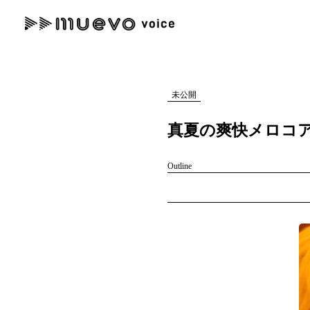
muevo media
記事を検索する
"読者の声を形にする”音楽特化メディア
未公開
真夏の爽快メロコアパ
Outline
人気ワード
MENU
#男性SSW
#ポップス
#女性SSW
#ロック
#男性シンガー
記事一覧
プレスリリース一覧
会社概要