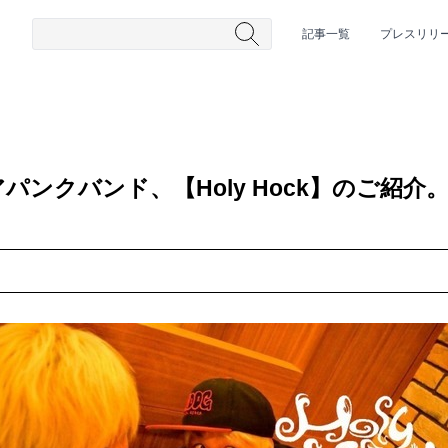
記事一覧
プレスリリ
ンクバンド、【Holy Hock】のご紹介
#HR/HM
#女性シンガー
#ヒップホップ
#男性シンガーグルー