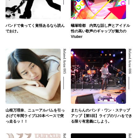
バンドで食ってく覚悟あるなら読ん
蟻塚暗都 内気な話し声とアイドル
でおけ。
性の高い歌声のギャップが魅力の
Vtuber
Related Artist 005
Related Artist 006
山根万理奈、ニューアルバムを引っ
またらんのバンド・ワン・ステップ
さげて年間ライブ120本ペースで突
アップ【第5回】ライブのリハをでき
っ走るッ！！
る限り有意義にしよう。