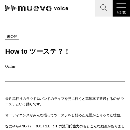
MENU
CLOSE
CLOSE
muevo media
記事を検索する
未公開
"読者の声を形にする”音楽特化メディア
How to ツーステ？！
Outline
MENU
人気ワード
記事一覧
#男性SSW
#ポップス
#女性SSW
#ロック
最近流行りのラウド系バンドのライブを見に行くと高確率で遭遇するのが ツ
プレスリリース一覧
#男性シンガー
#HR/HM
#女性シンガー
ーステという踊りです。
会社概要
#ヒップホップ
#男性シンガーグループ
#R&B/ソウル
オーディエンスがみんな揃ってツーステをし始めた光景がこりゃまた壮観。
お問い合わせ
なにやらANGRY FROG REBIRTHの池田氏協力のもとこんな動画がありまし