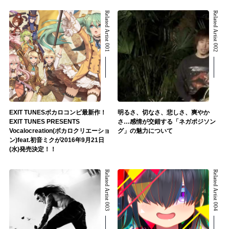
Related Artist 001
Related Artist 002
EXIT TUNESボカロコンピ最新作！
明るさ、切なさ、悲しさ、爽やか
EXIT TUNES PRESENTS
さ…感情が交錯する「ネガポジソン
Vocalocreation(ボカロクリエーショ
グ」の魅力について
ン)feat.初音ミクが2016年9月21日
(水)発売決定！！
Related Artist 003
Related Artist 004