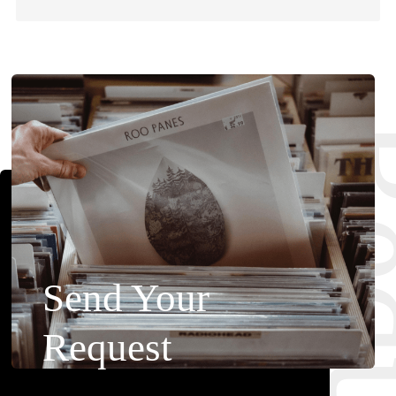
Requ
Send Your
Request