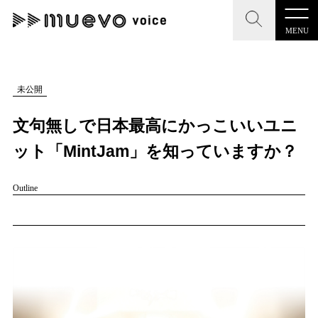
MENU
CLOSE
CLOSE
muevo media
記事を検索する
未公開
"読者の声を形にする”音楽特化メディア
文句無しで日本最高にかっこいいユニ
ット「MintJam」を知っていますか？
Outline
MENU
人気ワード
記事一覧
#男性SSW
#ポップス
#女性SSW
#ロック
プレスリリース一覧
#男性シンガー
#HR/HM
#女性シンガー
会社概要
#ヒップホップ
#男性シンガーグループ
#R&B/ソウル
お問い合わせ