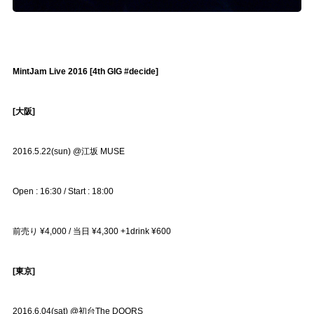
MintJam Live 2016 [4th GIG #decide]
[大阪]
2016.5.22(sun) @江坂 MUSE
Open : 16:30 / Start : 18:00
前売り ¥4,000 / 当日 ¥4,300 +1drink ¥600
[東京]
2016.6.04(sat) @初台The DOORS