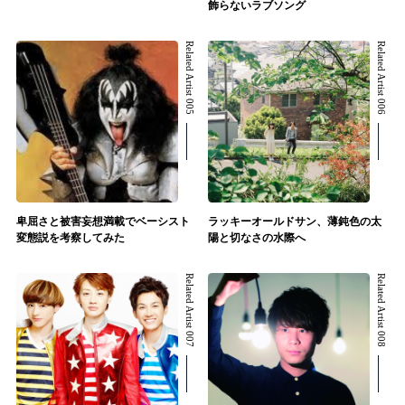
飾らないラブソング
Related Artist 005
Related Artist 006
卑屈さと被害妄想満載でベーシスト
ラッキーオールドサン、薄鈍色の太
変態説を考察してみた
陽と切なさの水際へ
Related Artist 007
Related Artist 008