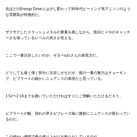
先ほどのEnergy Driveとは少し変わって90年代ビーイング系アニソンのよう
な雰囲気が特徴的だ。
ザクザクしたスラッシュメタルの要素を残しながら、歌詞とメロのキャッチ
ーさを保っているレベルの高さが見える。
ここで一番注目したいのが、ギターa2cさんの表現力だ。
どうしても速く弾く部分に注目しがちだが、彼の一番の魅力はチョーキン
グ、ビブラートの細かいニュアンスの表現だと思っている。
1:52〜2:18までを聴いていただければすぐにご理解いただけるだろう。
ビブラートの幅、揺れの早さがフレーズ毎に微妙にニュアンスが変わってい
るのだ。
この細かい感情で曲の盛り上がりを創りだしているのだ。