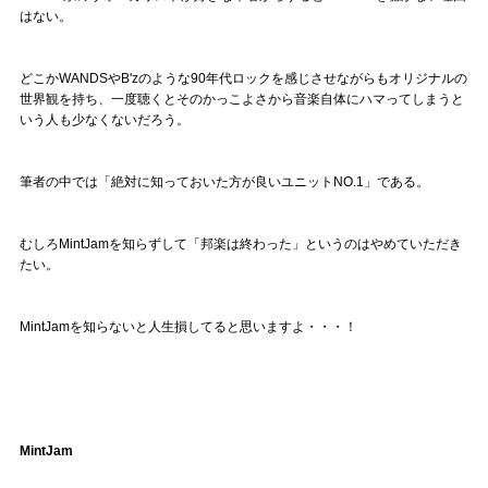
Official SNS
はない。
どこかWANDSやB'zのような90年代ロックを感じさせながらもオリジナルの
世界観を持ち、一度聴くとそのかっこよさから音楽自体にハマってしまうと
いう人も少なくないだろう。
筆者の中では「絶対に知っておいた方が良いユニットNO.1」である。
むしろMintJamを知らずして「邦楽は終わった」というのはやめていただき
たい。
MintJamを知らないと人生損してると思いますよ・・・！
MintJam