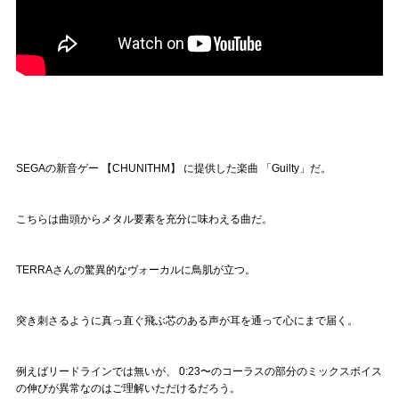
SEGAの新音ゲー 【CHUNITHM】 に提供した楽曲 「Guilty」だ。
こちらは曲頭からメタル要素を充分に味わえる曲だ。
TERRAさんの驚異的なヴォーカルに鳥肌が立つ。
突き刺さるように真っ直ぐ飛ぶ芯のある声が耳を通って心にまで届く。
例えばリードラインでは無いが、 0:23〜のコーラスの部分のミックスボイス
の伸びが異常なのはご理解いただけるだろう。