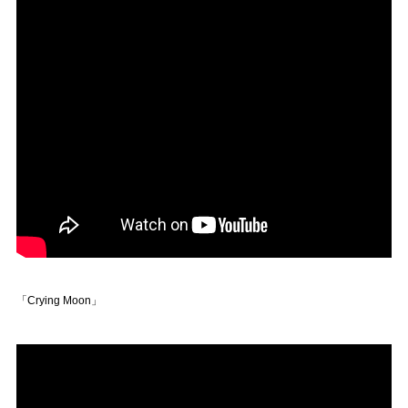
「Crying Moon」