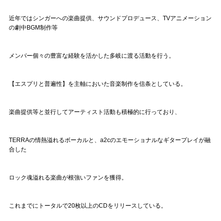
近年ではシンガーへの楽曲提供、サウンドプロデュース、TVアニメーション
の劇中BGM制作等
メンバー個々の豊富な経験を活かした多岐に渡る活動を行う。
【エスプリと普遍性】を主軸においた音楽制作を信条としている。
楽曲提供等と並行してアーティスト活動も積極的に行っており、
TERRAの情熱溢れるボーカルと、
a2c
のエモーショナルなギタープレイが融
合した
ロック魂溢れる楽曲が根強いファンを獲得。
これまでにトータルで20枚以上のCDをリリースしている。