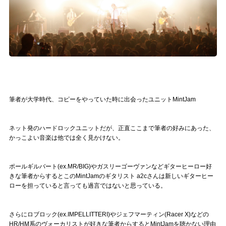
記事リクエスト
ログイン
LINK
muevoクラウドファンディング
筆者が大学時代、コピーをやっていた時に出会ったユニットMintJam
muevoコミュニティ
ネット発のハードロックユニットだが、正直ここまで筆者の好みにあった、
ぶいクラ！by muevo
かっこよい音楽は他では全く見かけない。
ぶいコミュ！by muevo
ポールギルバート(ex.MR/BIG)やガスリーゴーヴァンなどギターヒーロー好
ぶいマガ！ by muevo
きな筆者からするとこのMintJamのギタリスト a2cさんは新しいギターヒー
ローを担っていると言っても過言ではないと思っている。
Follow us
さらにロブロック(ex.IMPELLITTERI)やジェフマーティン(Racer X)などの
HR/HM系のヴォーカリストが好きな筆者からするとMintJamを聴かない理由